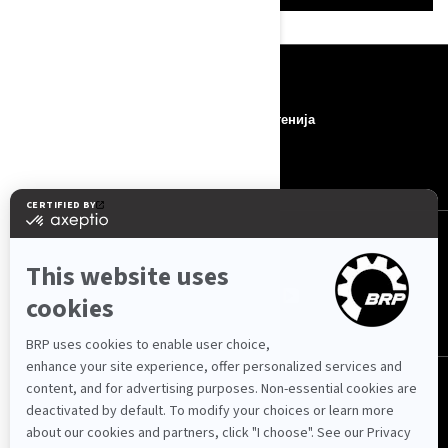
РЕСУРСИ
за нас
соопштенија
контакт
ROTAX
СЛЕДЕТЕ НÈ