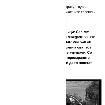
На самиот настан во текот на денот присуствуваа
илјадници гледачи, кои уживаа во уникатните теренски
возења.
AC Prikratki има изложено три единици: Can-Am
Maverick Sport 1000R DPS, Can-Am Renegade 650 HP
KSC и Can-Am Outlander 1000R HP MR Visco-4Lok.
Сите три единици исто така го направија ова тест
возење достапно за потенцијалните купувачи. Со
оглед на одличниот одзив од заинтересираните,
очекуваме голем број нови клиенти да го посетат
нашиот салон.