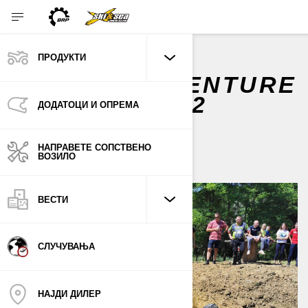
ПРОДУКТИ
CAN-AM ADVENTURE
GLINIŠTE 2022
ДОДАТОЦИ И ОПРЕМА
јуни 2022
НАПРАВЕТЕ СОПСТВЕНО
ВОЗИЛО
ВЕСТИ
СЛУЧУВАЊА
НАЈДИ ДИЛЕР