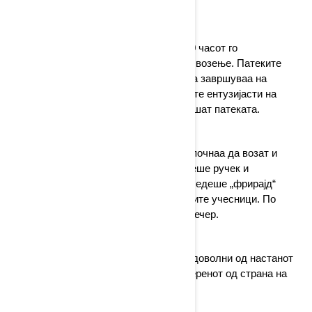
категоријата off-road.
По пријавувањето и брифингот, во 10 часот го
започнавме квадното и „туристички“ возење. Патеките
водеа низ шумите околу Вараждин, а завршуваа на
полигонот Глиниште, каде најхрабрите ентузијасти на
АТВ го чекаа полигонот за да ја завршат патеката.
По стартувањето на четири возила, почнаа да возат и
теренски возила. По возењето следеше ручек и
доделување на наградите, по што следеше „фрирајд“
возење низ полигонот и шумите за сите учесници. По
возењето се дружевме до доцна навечер.
Сите учесници беа исклучително задоволни од настанот
и професионалната подготовка на теренот од страна на
Оф Роуд Клубот Кнегинец.