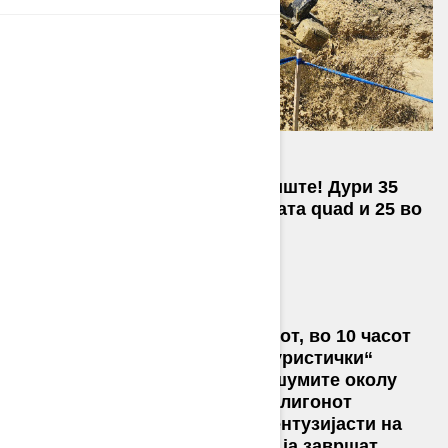
Одлична атмосфера во Глиниште! Дури 35
натпреварувачи во категоријата quad и 25 во
категоријата off-road.
По пријавувањето и брифингот, во 10 часот
го започнавме квадното и „туристички“
возење. Патеките водеа низ шумите околу
Вараждин, а завршуваа на полигонот
Глиниште, каде најхрабрите ентузијасти на
АТВ го чекаа полигонот за да ја завршат