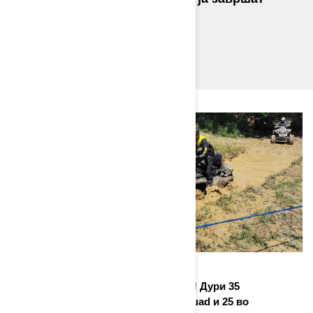
патеката.
Одлична атмосфера во Глиниште! Дури 35
натпреварувачи во категоријата quad и 25 во