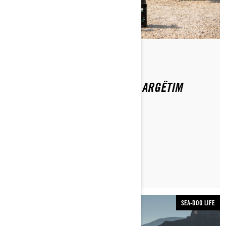
Nëpërmjet Sea-Doo Team
Postuar më 02/04/2020
PËRGATITJA E SEA-DOO PËR ARGËTIM
VEROR
LEXO ARTIKULLIN
SEA-DOO LIFE