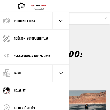
PRODUKTET TONA
NDËRTONI AUTOMJETIN TUAJ
SEA-DOO LIFE
PËRVOJA SEA-DOO:
ACCESSORIES & RIDING GEAR
LIQENI POWELL
Nëpërmjet
Sea-Doo Team
LAJME
dhjetor 2020
NGJARJET
GJENI NJË SHITËS