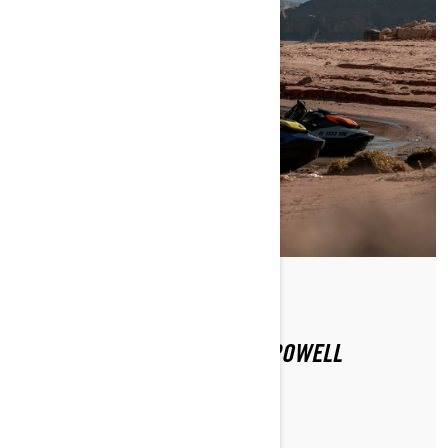
Nëpërmjet Sea-Doo Team
Postuar më 16/12/2020
PËRVOJA SEA-DOO: LIQENI POWELL