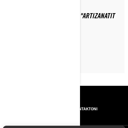
Postuar më 13/01/2021
SEA-DOO GTI MERR ÇMIMIN "ARTIZANATIT
TË VITIT"
LEXO ARTIKULLIN
BURIMET
RRETH NESH
NA KONTAKTONI