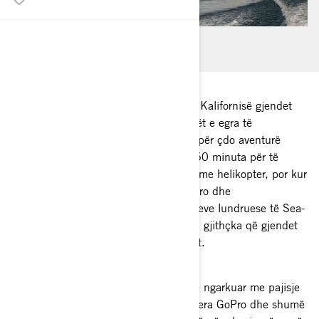
22 milje larg Long Beach i bregdetit i Kalifornisë gjendet
Ishulli Katalina - i famshëm për kafshët e egra të
pabesueshme, zhytjen dhe pothuajse për çdo aventurë
ishulli që mund të ëndërroni. Duhen 60 minuta për të
arritur në ishull me traget, 15 minuta me helikopter, por kur
Ambasadori i Sea-Doo Christopher Farro dhe
bashkëudhëtarë udhëton përmes mjeteve lundruese të Sea-
Doo, gjatë gjithë rrugës do të përjetoni gjithçka që gjendet
sipër, poshtë dhe mbi sipërfaqen e ujit.
Me lundrën me motor Sea-Doo GTI të ngarkuar me pajisje
për frymëmarrje nën ujore, flatra, kamera GoPro dhe shumë