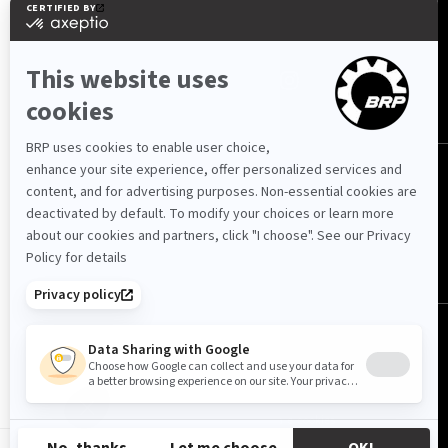
NA NDIQNI
Shqipëri (shqip)
© BRP 2003-2026
Politika e privatësisë
Mundësia e hyrjes
Politika e cookies
Njoftimi Ligjor
Harta e faqes