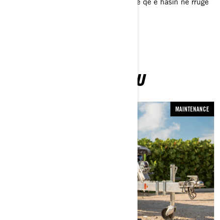
të tjera, ekuipazhi dokumenton çdo gjë që e hasin në rrugë
e sipër.
LEXONI GJITHASHTU
MAINTENANCE