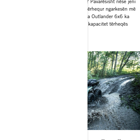
Gati për të ngarkuar dhe për të shkuar? Pavarësisht nëse jeni
duke tërhequr me kapacitet ose duke tërhequr ngarkesën më
të madhe në anën tuaj të qytetit, ATV-ja Outlander 6x6 ka
një pllakë standarde të pasme dhe një kapacitet tërheqës
mbresëlënës për të mbuluar çdo punë.