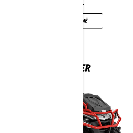
VAZHDUAR.
ZBULONI MË SHUMË
OUTLANDER