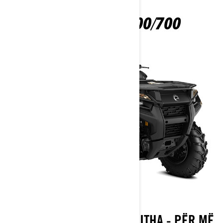
OUTLANDER 500/700
ËSHTË ATV QË I BËN TË GJITHA - PËR MË