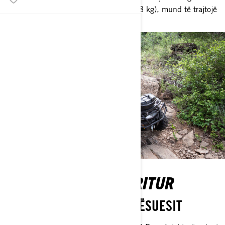
me dy nivele me kapacitet 700 lb (318 kg), mund të trajtojë
atë që ju nevojitet.
KALORËSIA KA MËRRITUR
TË RRËSHTIMI DHE TË MBËSUESIT