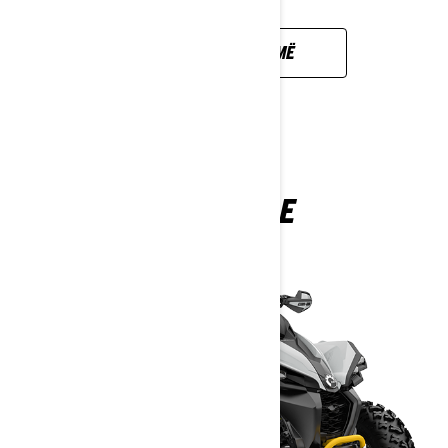
ZBULONI MË SHUMË
RENEGADE