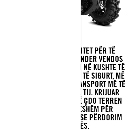
GJITHÇKA QË JU NEVOJITET PËR TË
SUNDUAR JASHTË. OUTLANDER VENDOS
FUQINË DHE STABILITETIN NË KUSHTE TË
BARABARTA, PËR TRAJTIM TË SIGURT, MË
SHUMË KUAJFUQI DHE TRANSPORT MË TË
MIRË TË KATEGORISË SË TIJ. KRIJUAR
PËR TË PERFORMUAR NË ÇDO TERREN
APO STINË, I ADAPTUESHËM PËR
POTHUAJSE ÇDO PUNË OSE PËRDORIM
JASHTË RRUGËS.