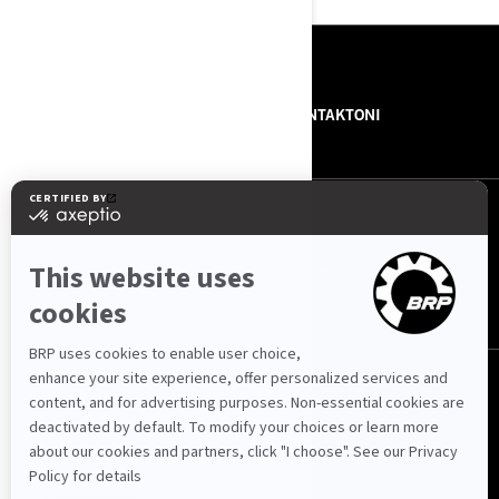
BURIMET
RRETH NESH
NA KONTAKTONI
NA NDIQNI