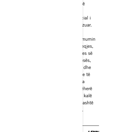
Gjashtë
rrota,
potencial i
pakufizuar.
Merrni
maksimumin
e tërheqjes,
mbajtjes së
ngarkesës,
fuqisë dhe
aftësive të
krijuara
ndonjëherë
në një kalë
pune jashtë
rrugës.