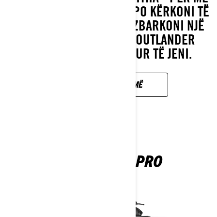
PAK. PAVARËSISHT NËSE PO KËRKONI TË
KAPNI SHTIGJET OSE TË ZBARKONI NJË
NGARKESË ME PESHK, OUTLANDER
500/700 ËSHTË GATI KUR TË JENI.
ZBULONI MË SHUMË
OUTLANDER PRO