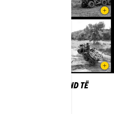
JU GJITHASHTU MUND TË
PËLQENI