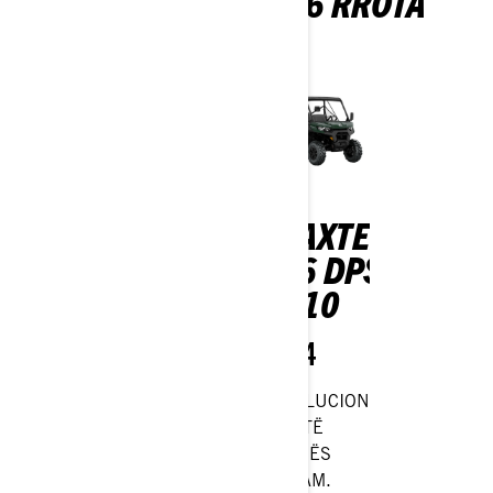
LINJA TONA ATV ME 6 RROTA
(6X6).
TRAXTER
6X6 DPS
HD10
2024
REVOLUCION
JASHTË
RRUGËS
CAN-AM.