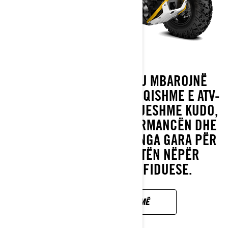
RENEGADI E KAP ATY KU MBAROJNË
KUFIJTË. FAMILJA MË E FUQISHME E ATV-
VE SPORTIVE TË DISPONUESHME KUDO,
DUKE BASHKUAR PERFORMANCËN DHE
MBROJTJEN E PROVUAR NGA GARA PËR
TË UDHËHEQUR PAKETËN NËPËR
TERRENE SERIOZE SFIDUESE.
ZBULONI MË SHUMË