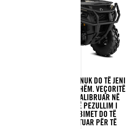
ME NJË OUTLANDER PRO, NUK DO TË JENI
KURRË TË JASHTËZAKONSHËM. VEÇORITË
SI MOTORËT ROTAX TË KALIBRUAR NË
PUNË DHE CVT DHE NJË PEZULLIM I
KALIBRUAR NGA SHËRBIMET DO TË
THOTË SE ËSHTË NDËRTUAR PËR TË