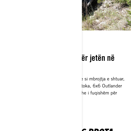
BËRË PËR TË RËNDË
ATV-të 6x6 të ndërtuara për jetën në
krye
Mos u tërhiqni nga sfidat! Falë veçorive si mbrojtja e shtuar,
një çikrik dhe hapësira më e lartë nga toka, 6x6 Outlander
është një shoqërues i shpejtë, efikas dhe i fuqishëm për
punë dhe lojë.