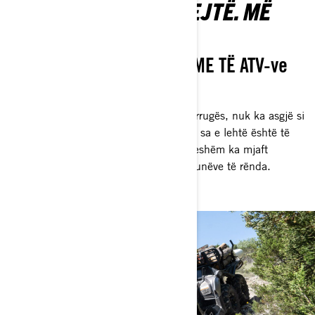
MË I SERTË. MË SHPEJTË. MË
LEHTË.
NDIJENI MIRË TË FUQYSHME TË ATV-ve
TONA
Për terrenin sfidues dhe punën jashtë rrugës, nuk ka asgjë si
tërheqja shtesë nga një 6x6. Shihni se sa e lehtë është të
kryeni punën kur automjeti juaj i besueshëm ka mjaft
tërheqje për të bërë punë të lehta të punëve të rënda.