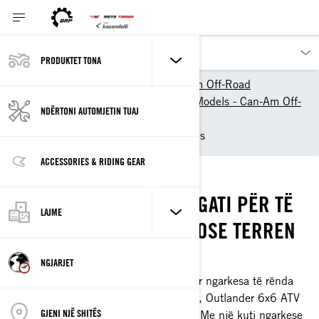
PRODUKTET TONA
Produktet_tona
Can-Am Off-Road
2026 ATV & Side-By-Side Models - Can-Am Off-
NDËRTONI AUTOMJETIN TUAJ
Road
6-Wheel (6x6) ATVs & Quads
ACCESSORIES & RIDING GEAR
6-WHEEL ATVS
OUTLANDER 6X6 ËSHTË GATI PËR TË
LAJME
TRAJTUAR CDO DETYRË OSE TERREN
MË SHUMË TËRHEQJE DHE RUAJTJE
NGJARJET
Pavarësisht nëse jeni duke transportuar ngarkesa të rënda
ose jashtë rrugës në terrene të përafërt, Outlander 6x6 ATV
GJENI NJË SHITËS
është ndërtuar për të kapërcyer sfidat. Me një kuti ngarkese