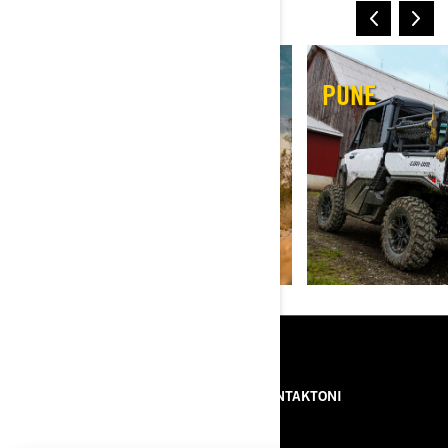
CAN-AM OFF-ROAD
RËRË & DUNA
PUNE
BURIMET
RRETH NESH
NA KONTAKTONI