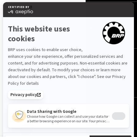
NA NDIQNI
Shqipëri (shqip)
© BRP 2003-2026
Politika e privatësisë
Mundësia e hyrjes
Politika e cookies