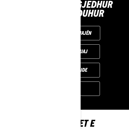
MJETE PËR TË ZGJEDHUR
UDHËTIMIN E DUHUR
PERSONALIZOJENI TUAJËN
GJENI TREGTARIN TUAJ
REQUEST A DEMO RIDE
BROSHURA
EKSPLORO UNIVERSET E