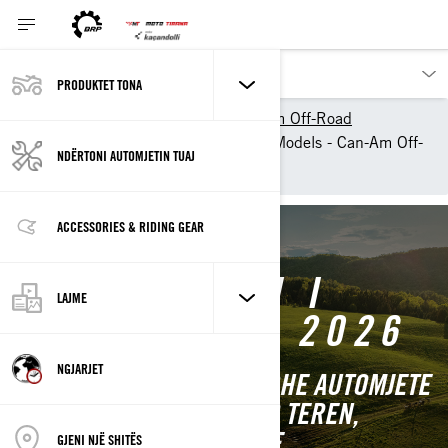
PRODUKTET TONA
Produktet_tona
Can-Am Off-Road
2026 ATV & Side-By-Side Models - Can-Am Off-
NDËRTONI AUTOMJETIN TUAJ
Road
ACCESSORIES & RIDING GEAR
FORMACIONI I
LAJME
PLOTË I ATV 2026
NGJARJET
SHFLETONI ATV CAN-AM DHE AUTOMJETE
KRAH PËR KRAH PËR ÇDO TEREN,
QËLLIM DHE STIL NGASEJE
GJENI NJË SHITËS