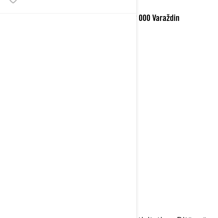
AC PRIKRATKI D.O.O., Zagrebačka 101, 42 000 Varaždin
NDIZET
05/05/2021 AT 08:00 AM
MBARON
05/05/2021 AT 07:00 PM
RRETH EVENTIT