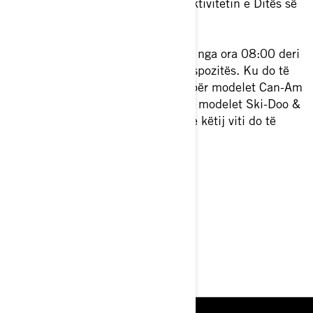
Ekipi i Prikratki d.o.o. organizon aktivitetin e Ditës së
Hapur.
“Ju ftojmë të na vizitoni më 5 maj nga ora 08:00 deri
në 19:00 në ambientet tona të ekspozitës. Ku do të
ndajmë disa informacione të reja për modelet Can-Am
dhe Sea-Doo të vitit 2021 dhe për modelet Ski-Doo &
Lynx të vitit 2022. Disa nga hitet e këtij viti do të
mund t'i shihni personalisht."
Lexoni lajmet për ngjarjen >