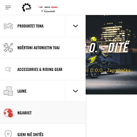
PRODUKTET TONA
Kthehu te ngjarjet
AC PRIKRATKI D.O.O. - DITË
NDËRTONI AUTOMJETIN TUAJ
E HAPUR
ACCESSORIES & RIDING GEAR
05/05/2021 - 05/05/2021
AC PRIKRATKI D.O.O., Zagrebačka
101, 42 000 Varaždin
LAJME
PËRSHKRIMI
NGJARJET
GJENI NJË SHITËS
VENDNDODHJA