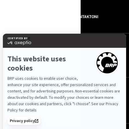
BURIMET
RRETH NESH
NA KONTAKTONI
NA NDIQNI