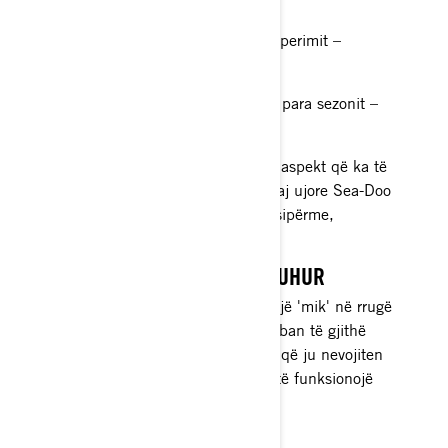
tregtari
Lista kontrolluese ditore para operimit –
përgjegjësia e pronarit
Lista kontrolluese e përgatitjes para sezonit –
kryhet nga pronari dhe tregtari
Nëse nuk jeni i sigurt për ndonjë aspekt që ka të
bëjë me funksionimin e anijes suaj ujore Sea-Doo
ose ndonjë artikull në listat e mësipërme,
konsultohuni me shitësin tuaj.
KUJDESI DHE PASTRIMI I DUHUR
Gjithmonë mbani mend se keni një 'mik' në rrugë
në tregtarin tuaj Sea-Doo, i cili mban të gjithë
aksesorët dhe pajisjet e pastrimit që ju nevojiten
për ta mbajtur mjetin tuaj të ujit të funksionojë
dhe të duket mirë.