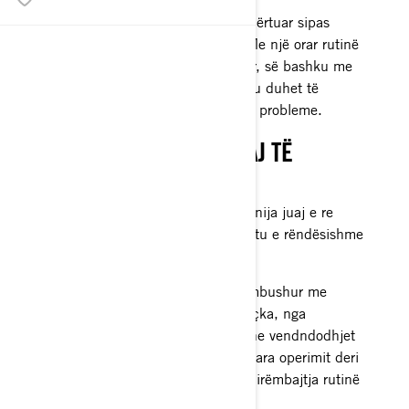
Anija juaj ujore Sea-Doo është ndërtuar sipas
standardeve të cilësisë së lartë. Me një orar rutinë
të kujdesit dhe pastrimit të duhur, së bashku me
një plan mirëmbajtjeje në kohë, ju duhet të
shijoni vite të tëra funksionimi pa probleme.
LEXONI MANUALIN TUAJ TË
PRONARIT
Ju e dini se çfarë dëshironi nga anija juaj e re
ujore Sea-Doo, por është gjithashtu e rëndësishme
që të dini se çfarë kërkon nga ju.
Manuali i zotëruesit tuaj është i mbushur me
informacion të vlefshëm për gjithçka, nga
veçoritë/përfitimet te kontrollet dhe vendndodhjet
e komponentëve, nga kontrollet para operimit deri
te udhëzimet pas funksionimit, mirëmbajtja rutinë
dhe procedurat e veçanta.