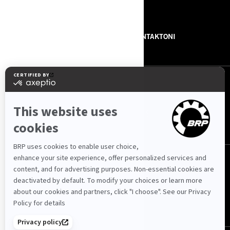
BURIMET
RRETH NESH
NA KONTAKTONI
NA NDIQNI