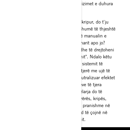
tuaj të autorizuar të BRP për furnizimet e duhura
të pastrimit.
Nëse jeni duke operuar në ujë të kripur, do t'ju
duhet të ekzekutoni procedurën shumë të thjeshtë
të shpëlarjes, e cila shpjegohet në manualin e
pronarit. E lexuat manualin e pronarit apo jo?
Nëse jo, do të dëshironi ta gjeni dhe të drejtoheni
te seksioni "Kujdesi pas operacionit". Ndalo këtu
dhe shko ta marrësh. Shpëlarja e sistemit të
shkarkimit dhe komponentëve të tjerë me ujë të
freskët është thelbësore për të neutralizuar efektet
korroduese të kripës ose produkteve të tjera
kimike të pranishme në ujë. Shpëlarja do të
ndihmojë gjithashtu në heqjen e rërës, kripës,
predhave dhe grimcave të tjera të pranishme në
zorrët dhe xhaketat e ujit që mund të çojnë në
mbinxehje të sistemit të shkarkimit.