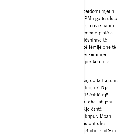
Gjatë kësaj periudhe ju duhet të përdorni mjetin
lundrues në nivele të ndryshme RPM nga të ulëta
në të larta. Gjatë thyerjes fillestare, mos e hapni
plotësisht. Përmbahuni nga frekuenca e plotë e
mbytjes dhe mos i nënshtroheni dëshirave të
pasagjerëve tuaj: "Le ta hapim këtë fëmijë dhe të
shohim se çfarë mund të bëjë!" Ne kemi një
ndjenjë që do të gjeni mjaft kohë për këtë më
vonë.
Trajtojeni anijen tuaj ujore ashtu siç do ta trajtonit
veten. Mbajeni të pastër dhe të mbrojtur! Një
mbulesë nga tregtari juaj lokal BRP është një
investim i mençur. Shpëlajeni, lani dhe fshijeni
mjetin tuaj ujorë pas përdorimit. Kjo është
thelbësore nëse operoni në ujë të kripur. Mbani
pjesët metalike, komponentët e motorit dhe
pompën të lubrifikuara siç duhet. Shihni shitësin