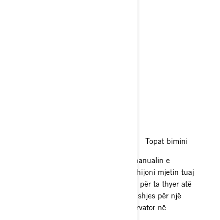
Mbulesa ankorimi Topat bimini
Tani që e keni lexuar plotësisht manualin e
pronarit të Sea-Doo, jeni gati të shijoni mjetin tuaj
të ri ujorë. Është përgjegjësia juaj për ta thyer atë
siç duhet. Ashtu si periudha e prishjes për një
makinë të re, duhet të jeni konservator në
funksionimin e saj fillestar.