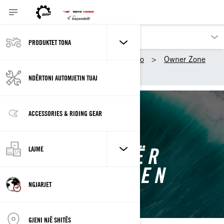
PRODUKTET TONA
Produktet_tona
Sea-Doo
Owner Zone
Këshilla mirëmbajtjeje
NDËRTONI AUTOMJETIN TUAJ
ACCESSORIES & RIDING GEAR
KËSHILLA PËR
LAJME
MIRËMBAJTJEN
NGJARJET
GJENI NJË SHITËS