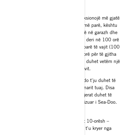
ORARI I MIRËMBAJTJES
Anija ujore Sea-Doo mund të funksionojë më gjatë
me më pak mirëmbajtje se kurrë më parë, kështu
që ju mund të kaloni më pak kohë në garazh dhe
më shumë kohë në ujë. Udhëtoni deri në 100 orë
ose një vit përpara ndryshimit të parë të vajit (100
orë për Sea-Doo SPARK dhe 50 orë për të gjitha
modelet e tjera). Pas kësaj do t'ju duhet vetëm një
ndërrim vaji çdo 100 orë ose një vit.
Për të gjetur listat e kontrollit që do t'ju duhet të
ndiqni, referojuni manualit të pronarit tuaj. Disa
janë përgjegjësia juaj, ndërsa të tjerat duhet të
plotësohen nga një tregtar i autorizuar i Sea-Doo.
Listat kryesore të kontrollit janë:
Lista kontrolluese e inspektimit 10-orësh –
shumë e rekomanduar dhe për t'u kryer nga