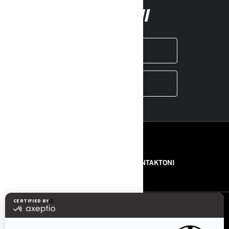
NDJEKONI
INSTAGRAM
YOUTUBE
BURIMET
RRETH NESH
NA KONTAKTONI
NA NDIQNI