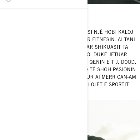
Lokacioni: Houston, TX
Mjeti I tanishëm: Can-Am Ryker 900
PËR MAXX CHEWNING, ÇKA FILLOJ SI NJË HOBI KALOJ
NË NJË PËRKUSHTIM TË PLOTË PËR FITNESIN. AI TANI
KA VLOGIN E TIJ JAVOR, DUKE FTUAR SHIKUASIT TA
SHOHIN ATË DUKE BËRË ATË QË DO, DUKE JETUAR
JETËN, BIZNES, DHE QËNDRIMI ME QENIN E TIJ, DOOD.
KOMUNITETI I TIJ PO ASHTU MUND TË SHOH PASIONIN
E TIJ PËR MJETET POWERSPORT, KUR AI MERR CAN-AM
RYKER 900 TË TIJ PËR TË GJITHA LLOJET E SPORTIT
NË AVENTURAT ON-ROAD.