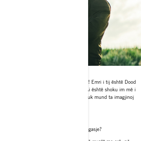
Ndonjë kafshë shtëpiake?
Unë kam qenin më të mirë ndonjëherë! Emri i tij është Dood
dhe ai është një zogj i artë tre vjeçar. Ai është shoku im më i
mirë dhe e marr fjalë për fjalë kudo. Nuk mund ta imagjinoj
jetën time pa të!
Ku është vendi juaj i preferuar për të ngasje?