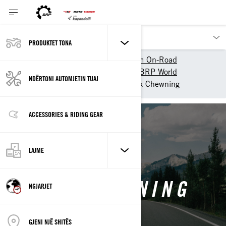
PRODUKTET TONA
Produktet_tona
Can-Am On-Road
Përvoja Can-Am On-Road - BRP World
NDËRTONI AUTOMJETIN TUAJ
Can-Am Kolektive
Maxx Chewning
ACCESSORIES & RIDING GEAR
Mbrapa
LAJME
MAXX CHEWNING
NGJARJET
GJENI NJË SHITËS