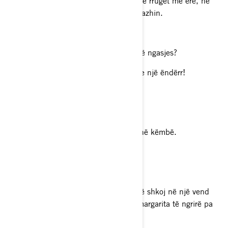
Më pëlqen të kaloj në Can-Am Ryker në rrugët me erë, në
mënyrë që të shijoj lundrimin dhe peizazhin.
Cili është destinacioni juaj i ëndrrave të ngasjes?
Të kalosh pranë një trupi uji do të ishte një ëndërr!
Cili është një fakt argëtues për ju?
Sapo mësova se si të bëj një backflip në këmbë.
Ushqimi juaj i preferuar
Asgjë nuk më bën më të lumtur sesa të shkoj në një vend
meksikan dhe të marr fajitas dhe një margarita të ngrirë pa
kripë.