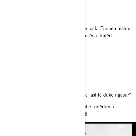
Zhanri juaj i preferuar i muzikës
Unë jam një adhurues i madh i rap dhe rock! Eminem është
i preferuari im; E kam dëgjuar që në klasën e katërt.
Na tregoni për filozofinë tuaj të jetës
Gjithnjë përpara.
Çfarë ju pëlqen të bëni kur nuk jeni atje jashtë duke ngasur?
Krijimi i përmbajtjes krijuese për YouTube, ndërtimi i
markave që njerëzit i duan dhe punojnë!