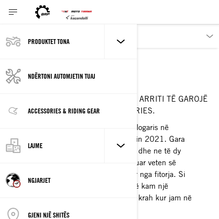
PRODUKTET TONA
ALEX LABBÉ
VOZITËS I GARAVE
NDËRTONI AUTOMJETIN TUAJ
GARUESI I VETËM NGA QUEBEC QË ARRITI TË GAROJË
FULL-TIME NË NASCAR XFINITY SERIES.
ACCESSORIES & RIDING GEAR
"Jam jashtëzakonisht i lumtur të llogaris në
mbështetjen e Can-Am për sezonin 2021. Gara
LAJME
është pjesë e ADN-së së Can-Am dhe ne të dy
ndajmë këtë dëshirë për të tejkaluar veten së
bashku me kënaqësinë e siguruar nga fitorja. Si
NGJARJET
shofer nga Quebec, jam krenar që kam një
prodhues lokal të automjeteve në krah kur jam në
pista."
GJENI NJË SHITËS