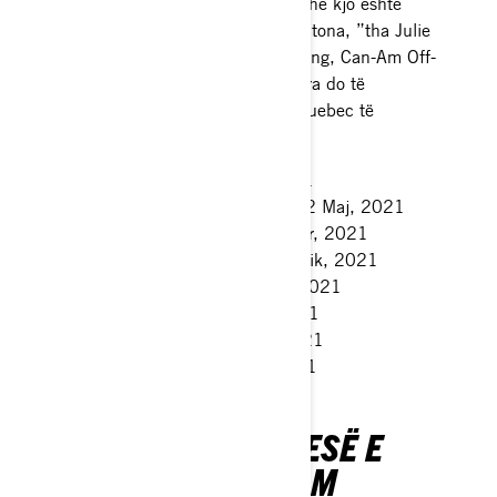
përpiqet të tejkalojë veten e tij, dhe kjo është
plotësisht në përputhje me vlerat tona, ”tha Julie
Tourville, Drejtore, Global Marketing, Can-Am Off-
Road. Si rezultat, gjithsej tetë gara do të
zhvillohen nën siglën e markës Quebec të
motorsporteve:
Phoenix, Arizona, 13 Mars, 2021
Circuit of the Americas, Texas, 22 Maj, 2021
Pocono, Pennsylvania, 27 Qeshor, 2021
Road America, Wisconsin, 3 Korrik, 2021
Brooklyn, Michigan, 21 Gusht, 2021
Daytona, Florida, 27 Gusht, 2021
Talladega, Alabama, 2 Tetor, 2021
Fort Worth, Texas, 16 Tetor, 2021
GARIMI ËSHTË PJESË E
DNA-SË SË CAN-AM