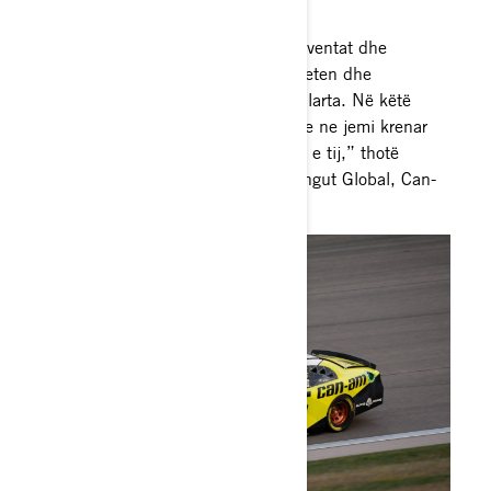
"Ne jemi një markë që sfidon konventat dhe
feston aftësinë për të kapërcyer veten dhe
ambicien për të arritur qëllime të larta. Në këtë
mënyrë, Alex ndan vlerat tona dhe ne jemi krenar
që e mbështesim atë në karrierën e tij,” thotë
Julie Tourville, Drejtore e Marketingut Global, Can-
Am Off-Road.