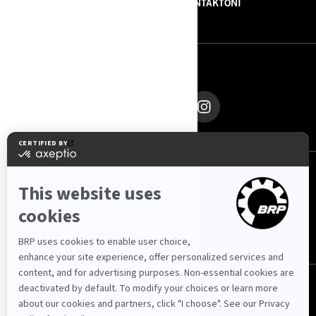
RRETH NESH
NA KONTAKTONI
NA NDIQNI
Shqipëri (shqip)