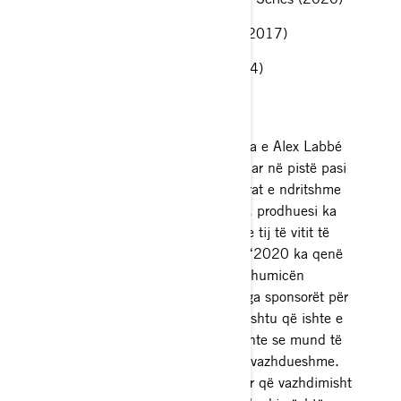
Fitues i NASCAR Pinty’s Series (2017)
Fitues i ACT Quebec Series (2014)
GARAT CAN-AM
Duke filluar nga e Shtuna, makina e Alex Labbé
do të jetë më e lehtë për t'u dalluar në pistë pasi
do të sportojë edhe një herë ngjyrat e ndritshme
Can-Am që njohim. Në të vërtetë, prodhuesi ka
vendosur të rinovojë angazhimin e tij të vitit të
kaluar për shoferin Saint-Albert. “2020 ka qenë
një vit veçanërisht i vështirë për shumicën
dërrmuese të atletëve që varen nga sponsorët për
të praktikuar disiplinën e tyre. Kështu që ishte e
rëndësishme për ne që Alex ta dinte se mund të
llogariste në mbështetjen tonë të vazhdueshme.
Alex është një i ri tepër i talentuar që vazhdimisht