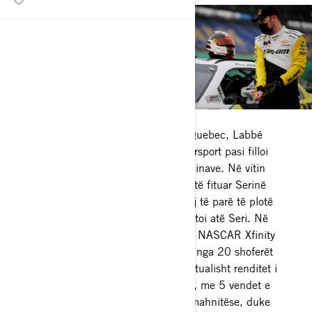
SHESHI I LOJËRAVE
Me prejardhje nga Saint-Albert, Quebec, Labbé
gëzoi një rritje meteorike në motorsport pasi filloi
karrierën e tij në garat e stok-makinave. Në vitin
2014, ai u bë shoferi më i ri për të fituar Serinë
ACT. Në 2016, ai bëri serinë e tij të parë të plotë
NASCAR Pinty dhe, vitin tjetër, fitoi atë Seri. Në
vitin 2018, Labbé u bashkua me NASCAR Xfinity
Series dhe fitoi vendin e tij si një nga 20 shoferët
më të mirë. Vozitësi i talentuar aktualisht renditet i
14-ti në renditjen e përgjithshme, me 5 vendet e
para për meritat e tij. Një arritje mahnitëse, duke