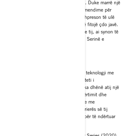
Top 10 të Serisë Xfinity NASCAR. Duke marrë një
qasje metodike dhe të zhytur në mendime për
qëllimet e tij në karrierë, Labbé shpreson të ulë
makinën që do ta ndihmojë atë të fitojë çdo javë.
Pasi kjo arritje të kalojë në listën e tij, ai synon të
trajtojë shkallën tjetër të shkallës: Serinë e
Kupave NASCAR.
PIKAT KRYESORE
Alex Labbé mban një diplomë në teknologji me
performancë të lartë nga Universiteti i
Northwestern Ohio. Ky edukim i ka dhënë atij një
kuptim të mirë të parimeve të ndërtimit dhe
inxhinierisë prapa një makine gare me
performancë të lartë dhe, pas karrierës së tij
drejtuese, do të jetë e dobishme për të ndërtuar
ekipin e tij garues në NASCAR.
5 Top 10-she në NASCAR Xfinity Series (2020)