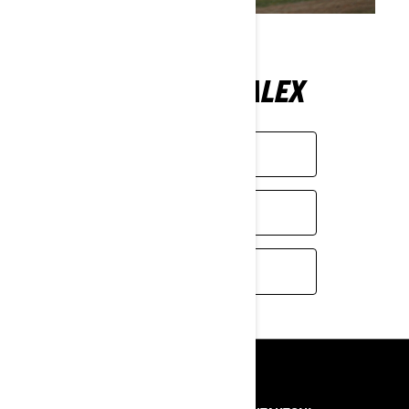
PËRCJELLE ALEX
INSTAGRAM
FACEBOOK
SHIKO GARËN
BURIMET