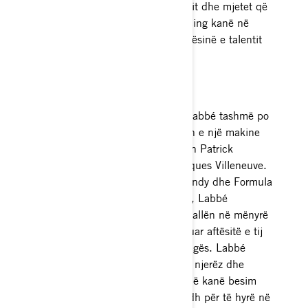
pasur parasysh madhësinë e ekipit dhe mjetet që
Labbé dhe banderola e DGM Racing kanë në
dispozicion. Thjesht tregon madhësinë e talentit
të këtij vozitësi.
PASION
Kur ai ishte vetëm gjashtë vjeç, Labbé tashmë po
ëndërronte një karrierë në timonin e një makine
garë me një vend. Idolët e tij ishin Patrick
Carpentier, Alex Tagliani dhe Jacques Villeneuve.
Meqenëse rruga për në Formula Indy dhe Formula
1 është e rezervuar për të pasurit, Labbé
vështronte NASCAR. Ai ngjiti shkallën në mënyrë
të qëndrueshme, duke demonstruar aftësitë e tij
dhe zgjuarët në çdo shkallë të rrugës. Labbé
gjithmonë e ka rrethuar veten me njerëz dhe
kompani me qendër në Quebec që kanë besim
tek ai dhe potencialin e tij të madh për të hyrë në