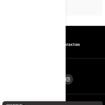
LEXO ARTIKULLIN
BURIMET
RRETH NESH
NA KONTAKTONI
NA NDIQNI