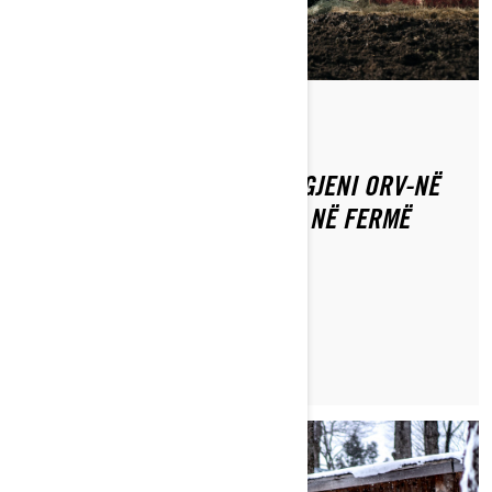
Nëpërmjet Off-Road Livin'
Postuar më 07/12/2020
ATV OSE ANË PËR ANË/UTV: GJENI ORV-NË
MË TË MIRË PËR PËRDORIM NË FERMË
LEXO ARTIKULLIN