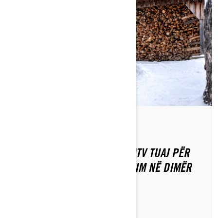
Nëpërmjet Off-Road Livin'
Postuar më 26/11/2020
PERDORIMI I SXS/UTV OSE ATV TUAJ PËR
LËRJE TË DORËS DHE ARGËTIM NË DIMËR