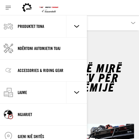
PRODUKTET TONA
NDËRTONI AUTOMJETIN TUAJ
NEW BUYER
BUYING GUIDE
ZGJEDHJA MË TË MIRË
ACCESSORIES & RIDING GEAR
ATV OSE SXS/UTV PËR
FAMILJET ME FËMIJË
LAJME
Nëpërmjet
Off-Road Livin'
shkurt 2021
NGJARJET
GJENI NJË SHITËS