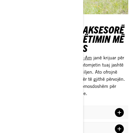
AKSESORË ATV DHE AKSESORË
PËR MJETET PËR SHËTIMIN MË
TË MIRË TË FAMILJES
Aksesorët ATV dhe SxS si
ata nga Can-Am
janë krijuar për
ta bërë më të mirë çdo udhëtim me automjetin tuaj jashtë
rrugës, madje edhe udhëtimet me familjen. Ato ofrojnë
siguri, rehati dhe kënaqësi të shtuar për të gjithë përvojën.
Këtu është një listë e aksesorëve të domosdoshëm për
përvojën më të mirë familjare në shtigje.
Xhamat krah për krah dhe ATV
Çatitë krah për krah