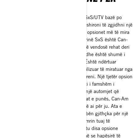
NJË GRUP
Nëse ndiheni sikur 2-3 ulëset në një SxS/UTV bazë po
ngërthejnë stilin tuaj, atëherë do të dëshironi të zgjidhni një
automjet me hapësirë ​​shtesë. Një nga opsionet më të mira
të kalërimit familjar që keni në kategorinë SxS është Can-
Am Maverick Sport MAX DPS. Mund të vendosë rehat deri
në 4 pasagjerë, ka një dizajn modern dhe është shumë i
gjerë për të mbajtur pajisjet me vete. Është ndërtuar
gjithashtu i sigurt me një kafaz të profilizuar të miratuar nga
ROPS dhe mbrojtje të jashtme nga terreni. Një tjetër opsion
miqësor për familjen është komandanti i famshëm i
gjithanshëm Can-Am. Nëse dëshironi një automjet që
kombinon argëtimin familjar dhe detyrat e punës, Can-Am
Commander MAX XT me 4 vende është ai për ju. Ata e
quajnë Komandantin një makineri që bën gjithçka për një
arsye! Së fundi, nëse doni të rrisni numrin tuaj të
pasagjerëve në 6, Can-Am ka gjithashtu disa opsione
automjetesh me 6 vende me më shumë se hapësirë ​​të