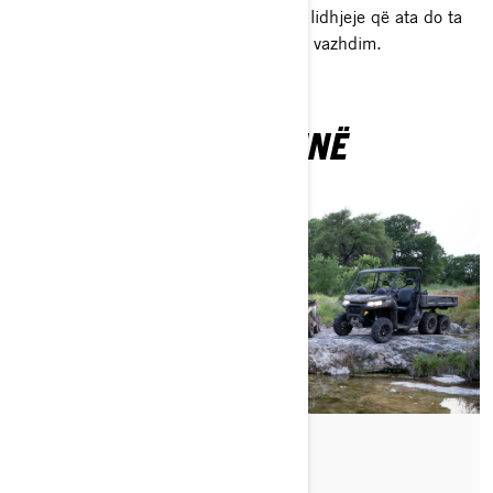
emocione, aventura dhe kohë cilësore lidhjeje që ata do ta
mbajnë mend për një kohë të gjatë në vazhdim.
JU MUND TË PËLQEJNË
Nëpërmjet Off-Road Livin'
Postuar më 11/11/2020