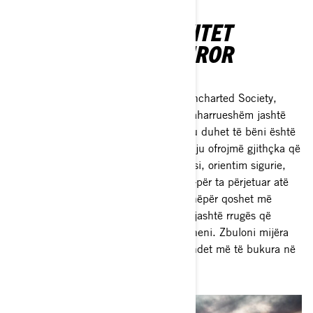
KËRKONI NJË AKTIVITET
FAMILJOR ADVENTUROR
JASHTË RRUGËS?
Mos kërkoni më tej! Projekti i BRP, Uncharted Society,
është çelësi juaj për një udhëtim të paharrueshëm jashtë
rrugës me familjen tuaj. E tëra çfarë ju duhet të bëni është
të zgjidhni vendndodhjen dhe ne do t'ju ofrojmë gjithçka që
ju nevojitet—një automjet, pika interesi, orientim sigurie,
një hartë dhe udhëzime funksionimi—për ta përjetuar atë
në maksimum. Drejtoni familjen tuaj nëpër qoshet më
emocionuese të botës me një makinë jashtë rrugës që
zgjidhni. Na besoni, nuk do të pendoheni. Zbuloni mijëra
aventura jashtë rrugës në disa nga vendet më të bukura në
Tokë tani!