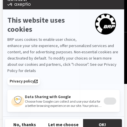
Shqipëri (shqip)
© BRP 2003-2026
Politika e privatësisë
Mundësia e hyrjes
Politika e cookies
Njoftimi Ligjor
Harta e faqes