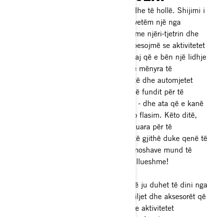
Familjet rrinë së bashku në të trashë dhe të hollë. Shijimi i
aktiviteteve të gjithë së bashku është vetëm një nga
mënyrat që anëtarët e familjes lidhen me njëri-tjetrin dhe
krijojnë kujtime të qëndrueshme. Ne besojmë se aktivitetet
në natyrë janë një pjesë e madhe e asaj që e bën një lidhje
familjare, kështu që ne ofrojmë shumë mënyra të
mrekullueshme për ta bërë këtë. ATV-të dhe automjetet
krah për krah (SxS) janë mënyrat më të fundit për të
përjetuar aventura jashtë si një familje - dhe ata që e kanë
provuar tashmë, e dinë se për çfarë po flasim. Këto ditë,
automjetet jashtë rrugës janë të dizajnuara për të
akomoduar më shumë se një person, të gjithë duke qenë të
sigurt, kështu që kalorësit e të gjitha moshave mund të
shijojnë atë që ofron hapësira e mrekullueshme!
Në këtë artikull, do të gjeni gjithçka që ju duhet të dini nga
ATV-të dhe SxS-të më të mira për familjet dhe aksesorët që
i marrin ato në një nivel të lartë, deri te aktivitetet