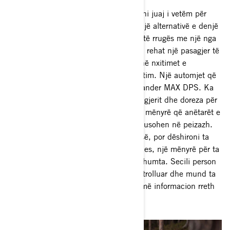
Një SxS/UTV me kuti nuk është opsioni juaj i vetëm për
kalërim familjar. Një ATV 2-up është një alternativë e denjë
për të ndarë aventurat në shtigjet jashtë rrugës me një nga
fëmijët tuaj ose një partner. Ai strehon rehat një pasagjer të
dytë, ndërkohë që i lejon ata të shijojnë nxitimet e
adrenalinës për të cilat njihet ky udhëtim. Një automjet që
ofron këtë përvojë është Can-Am Outlander MAX DPS. Ka
ergonomi dinamike të rehatisë së pasagjerit dhe doreza për
pasagjerë me pozicione të shumta, në mënyrë që anëtarët e
familjes tuaj të jenë të qetë dhe të fokusohen në peizazh.
Nëse jeni një adhurues i madh i ATV-së, por dëshironi ta
shijoni atë me shumë anëtarë të familjes, një mënyrë për ta
bërë këtë është të blini automjete të shumta. Secili person
mund të ketë makinën e tij për të kontrolluar dhe mund ta
ndjekë me ritmin e tij! Merrni më shumë informacion rreth
linjës Can-Am të ATV-ve me 2 vende.