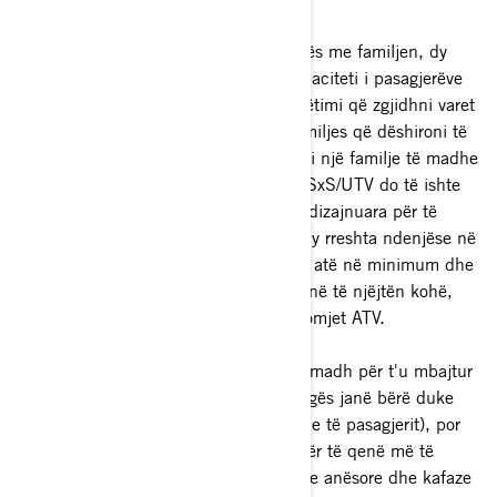
FAMILJAR?
Kur planifikoni një përvojë jashtë rrugës me familjen, dy
gjërat që dëshironi të kërkoni janë kapaciteti i pasagjerëve
dhe siguria e automjetit. Së pari, udhëtimi që zgjidhni varet
plotësisht nga numri i anëtarëve të familjes që dëshironi të
merrni me vete si pasagjerë. Nëse keni një familje të madhe
dhe prisni të sillni 2-5 pasagjerë, një SxS/UTV do të ishte
zgjidhja më e mirë për ju. Ato janë të dizajnuara për të
mbajtur rehat deri në 6 persona, me dy rreshta ndenjëse në
disa modele. Nëse dëshironi ta mbani atë në minimum dhe
të mbani vetëm një anëtar të familjes në të njëjtën kohë,
mund të shkoni lehtësisht me një automjet ATV.
Siguria është gjithashtu një element i madh për t'u mbajtur
nën sy. Të gjitha automjetet jashtë rrugës janë bërë duke
pasur parasysh sigurinë e kalorësit (dhe të pasagjerit), por
automjetet SxS/UTV janë projektuar për të qenë më të
sigurta, pasi kanë rripa sigurie, zvarritje anësore dhe kafaze