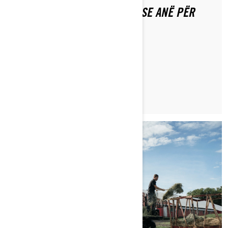
ZGJEDHJA MË TË MIRË ATV OSE ANË PËR
ANË/UTV PËR GJUHET
LEXO ARTIKULLIN