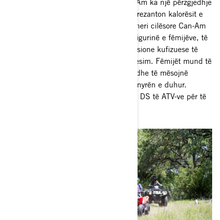
bashku! Formacioni DS ATV nga Can-Am ka një përzgjedhje
të automjeteve ATV për të rinjtë që i prezanton kalorësit e
rinj me jetën jashtë rrugës. Këto makineri cilësore Can-Am
janë projektuar duke pasur parasysh sigurinë e fëmijëve, të
kompletuara me një motor elektrik, opsione kufizuese të
shpejtësisë dhe trajtim që frymëzon besim. Fëmijët mund të
përjetojnë vetë pavarësinë e kalërimit dhe të mësojnë
kalërimin e vërtetë të shtigjeve, në mënyrën e duhur.
Mësoni më shumë rreth linjës Can-Am DS të ATV-ve për të
rinjtë.