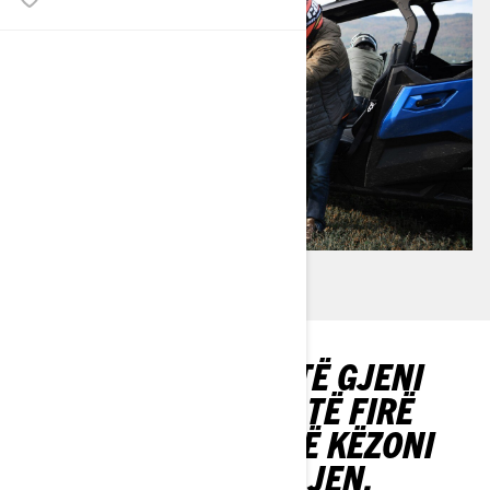
NE JU NDIHMOJMË TË GJENI
MJETIN MË TË MIRË TË FIRË
RRUGËS QË MUND TË KËZONI
ME TË GJITHË FAMILJEN.