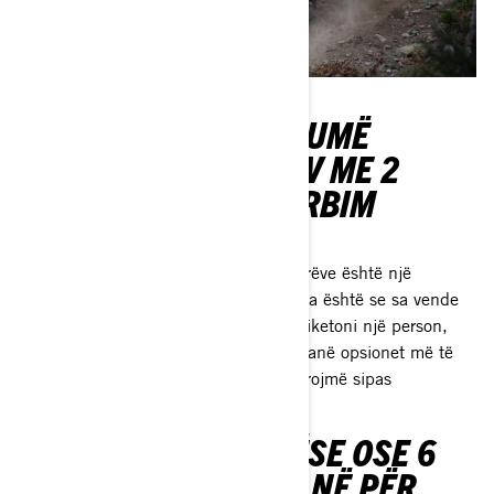
SXS/UTV APO ME SHUMË
UDHËSËARË APO ATV ME 2
PASADERË PËR SHËRBIM
FAMILJARE?
Tani që e dimë se kapaciteti i pasagjerëve është një
element kryesor për t'u kujdesur, pyetja është se sa vende
do t'ju nevojiten. Do të dëshironi të etiketoni një person,
apo ta bëni atë një festë me 4? Këtu janë opsionet më të
mira të automjeteve që ne duhet të ofrojmë sipas
madhësisë së familjes suaj.
NJË MJETE 4 VENDËSE OSE 6
VENDËSE ANË PËR ANË PËR