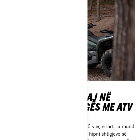
FILLONI FËMIJËT TUAJ NË
JETËN JASHTË RRUGËS ME ATV
PËR RINJË
Nëse familja juaj ka fëmijë të moshës 6 vjeç e lart, ju mund
t'u merrni një automjet të tyren dhe t'i hipni shtigjeve së