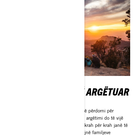
ESHTE KOHA PËR TË ARGËTUAR
ME FAMËN!
Pasi të vendosni se cilin automjet do të përdorni për
aventurat tuaja familjare jashtë rrugës, argëtimi do të vijë
natyrshëm. Një ATV dhe një automjet krah për krah janë të
dyja automjete të shkëlqyera që u ofrojnë familjeve