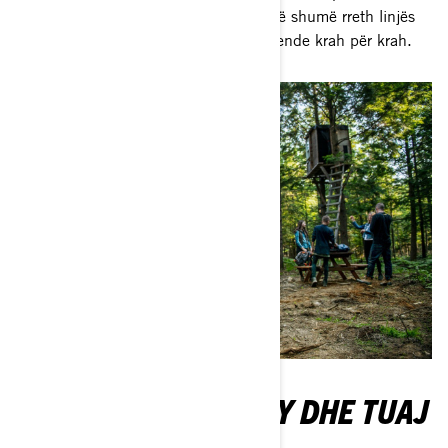
mjaftueshme për ngarkesë. Zbuloni më shumë rreth linjës
Can-Am të automjeteve me 4 dhe 6 vende krah për krah.
NJË ATV 2-UP PËR TY DHE TUAJ
PLUS-ONE