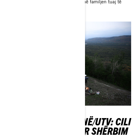
drithëruese jashtë rrugës që do ta bëjnë familjen tuaj të
dëshirojë të hipë përsëri dhe përsëri. .
ATV OSE ANË PËR ANË/UTV: CILI
ËSHTË MË I MIRË PËR SHËRBIM