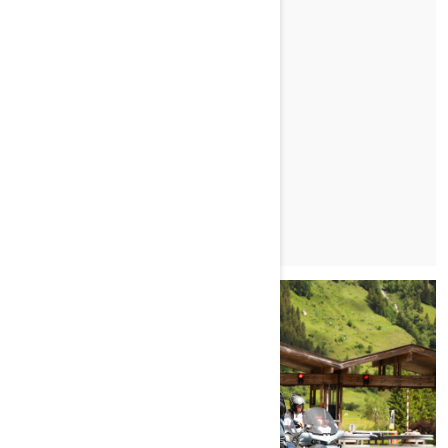
Publikováno 27.5.2022
SEA-DOO ROAD SHOW 2022
Poděkování za účast a fotogalerie.
PŘEČÍST ČLÁNEK