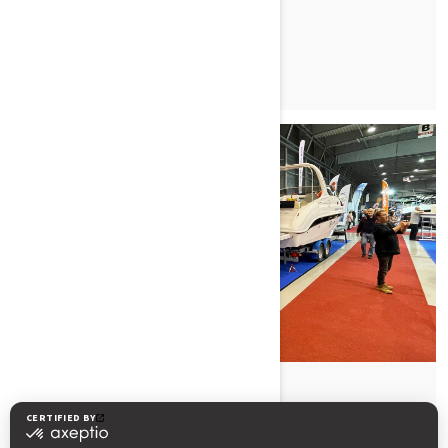
PŘEČÍST ČLÁNEK
Publikováno 22.3.2022