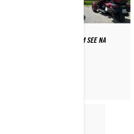
Z ALPSKÉHO JEZERA ZELL AM SEE NA
GROSSGLOCKNER
PŘEČÍST ČLÁNEK
Publikováno 10.9.2021