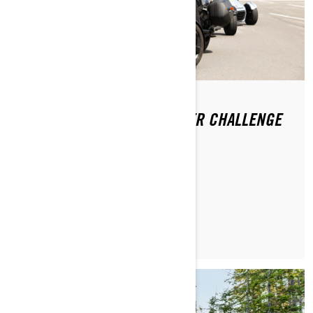
49. ROČNÍK GROSSGLOCKNER CHALLENGE
JE ZA NÁMI
PŘEČÍST ČLÁNEK