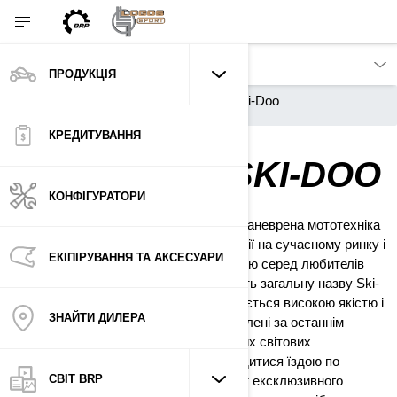
ПРОДУКЦІЯ
Продукція
Снігоходи Ski-Doo
КРЕДИТУВАННЯ
СНІГОХОДИ SKI-DOO
КОНФІГУРАТОРИ
Снігоходи BRP — найбільш швидка і маневрена мототехніка
в світі. Вони займають лідируючі позиції на сучасному ринку і
ЕКІПІРУВАННЯ ТА АКСЕСУАРИ
користуються величезною популярністю серед любителів
адреналіну. Серія снігових байків носить загальну назву Ski-
Doo. Весь модельний ряд характеризується високою якістю і
ЗНАЙТИ ДИЛЕРА
надійністю. Транспортні засоби розроблені за останнім
словом техніки з застосуванням кращих світових
напрацювань. Якщо ви хочете насолодитися їздою по
СВІТ BRP
засніжених схилах або відкрити прокат ексклюзивного