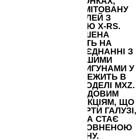
ВИСТУПІВ У ГОНКАХ,
ВИПУСТИВШИ ЛІМІТОВАНУ
СЕРІЮ МОДЕЛЕЙ З
КОМПЛЕКТАЦІЄЮ X-RS.
НЕПЕРЕВЕРШЕНА
МАНЕВРЕНІСТЬ НА
БЕЗДОРІЖЖІ В ПОЄДНАННІ З
НАЙСУЧАСНІШИМИ
ДВОТАКТНИМИ ДВИГУНАМИ У
СВОЄМУ КЛАСІ ЛЕЖИТЬ В
ОСНОВІ КОЖНОЇ МОДЕЛІ MXZ.
ЗАВДЯКИ ПЕРЕДОВИМ
ПІДВІСКАМ ТА ФУНКЦІЯМ, ЩО
ЗАДАЮТЬ СТАНДАРТИ ГАЛУЗІ,
КОЖНА ПОЇЗДКА СТАЄ
ПОДОРОЖЖЮ, СПОВНЕНОЮ
АДРЕНАЛІНУ.