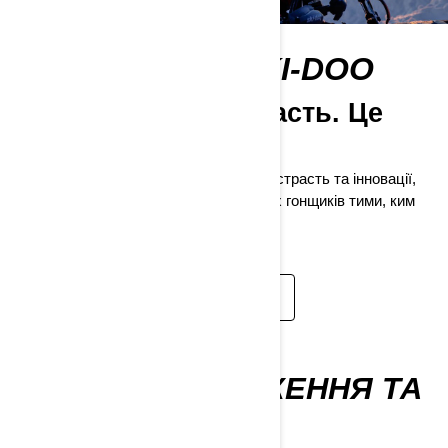
ЦЕ ВІДЧУТТЯ SKI-DOO
Більше, ніж пристрасть. Це
наш спосіб життя.
Відкрийте для себе людей, історії, пристрасть та інновації,
які роблять снігоходи Ski-Doo та наших гонщиків тими, ким
ми є. Доза жовтогарячої ДНК.
ДІЗНАЙСЯ БІЛЬШЕ
СВІЖЕ СПОРЯДЖЕННЯ ТА
АКСЕСУАРИ