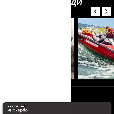
СЕБЕ ІНШІ БРЕНДИ
BRP
CAN-AM OFF-ROAD
SEA-DOO
РЕСУРСИ
Про BRP
Прес-центр