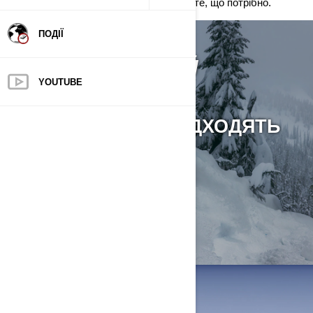
транспорту, снігоходи Ski-Doo — саме те, що потрібно.
ПОДІЇ
ЗНАЙДІТЬ СВІЙ
YOUTUBE
ТРАНСПОРТ
ЯКІ СНІГОХОДИ ПІДХОДЯТЬ
САМЕ ВАМ? МИ
ДОПОМОЖЕМО!
ДИВИТИСЬ 2027 М.Р.