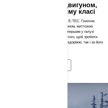
MXZ X-RS з новим двигуном,
що є кращим у своєму класі
Зустрічайте новий двигун Rotax 600RR E-TEC. Гоночна
потужність у поєднанні з плавним розгоном, миттєвою
реакцією на натискання педалі газу та першим у галузі
режимом тихої роботи. Створений для того, щоб зробити
кожну поїздку незабутньою — як на бездоріжжі, так і за його
межами.
ДОКЛАДНІШЕ