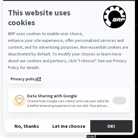
Про Логос Спорт
ROTAX
Зв'язок з нами
МИ В СОЦМЕРЕЖАХ
UA-UK