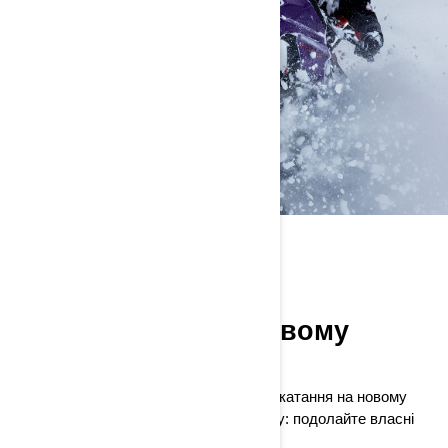
FREERIDE
Дайте волю своєму
внутрішньому сніговому
демону
Відчуйте безкомпромісні враження від катання на новому
Freeride — ще більш дикому та легкому: подолайте власні
межі на найкрутіших схилах!