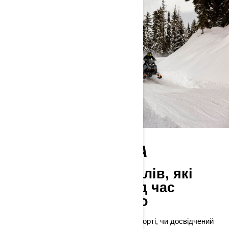
ЗОНА ВЛАСНИКА
Поради професіоналів, які
допоможуть вам під час
подорожі на Ski-Doo
Незалежно від того, чи ви новачок у спорті, чи досвідчений