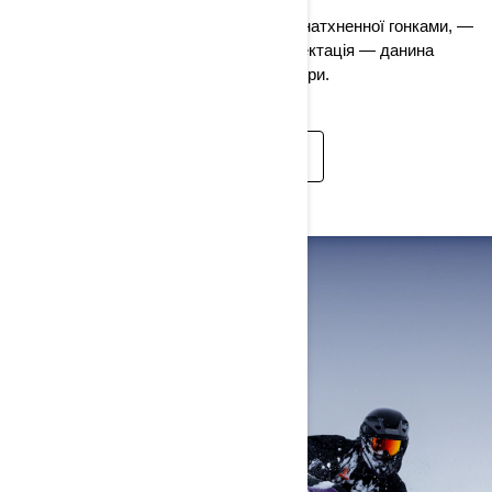
Відзначте ювілей легендарної моделі, натхненної гонками, —
20-річчя X-RS. Ця ексклюзивна комплектація — данина
поваги снігоходу, який змінив правила гри.
ДОКЛАДНІШЕ