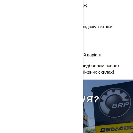
перейдіть у вкладку «
Знайти дилера
»;
вкажіть власне місце розташування;
виберіть кілька найближчих точок продажу техніки
канадського виробника;
запросіть пропозиції у дилерів;
порівняйте ціни і виберіть підходящий варіант.
Впевнені, ви залишитеся задоволені придбанням нового
потужного агрегату для поїздок по засніжених схилах!
МАЄТЕ ПИТАННЯ?
ЗНАЙТИ ДИЛЕРА