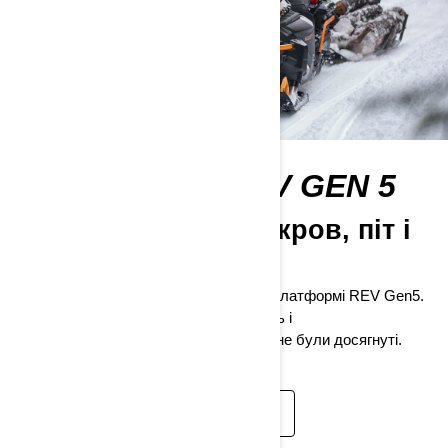
ПЛАТФОРМА REV GEN 5
Для цього потрібні кров, піт і
передачі.
Моделі ‘27 Skandic і Tundra на НОВІЙ платформі REV Gen5.
Це безпрецедентна надійність, міцність і
вантажопідйомність, які ніколи раніше не були досягнуті.
ДОКЛАДНІШЕ