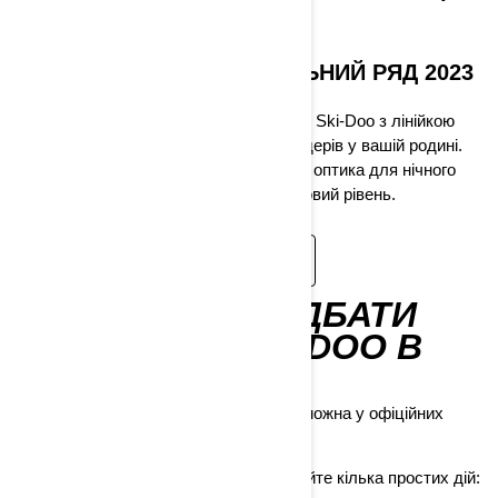
ГРАЙТЕ
ПРЕДСТАВЛЯЄМО МОДЕЛЬНИЙ РЯД 2023
РОКУ
Приготуйтеся випробувати це відчуття Ski-Doo з лінійкою
відмінних снігоходів 2023 для всіх райдерів у вашій родині.
Платформа REV Gen5 та світлодіодна оптика для нічного
катання виводять все на абсолютно новий рівень.
МОДЕЛІ EXPEDITION 2023
ДЕ МОЖНА ПРИДБАТИ
СНІГОХОДИ SKI-DOO В
УКРАЇНІ
Придбати снігоходи Ski-Doo в Україні можна у офіційних
дилерів BRP.
Скористайтеся нашим сайтом і виконайте кілька простих дій: