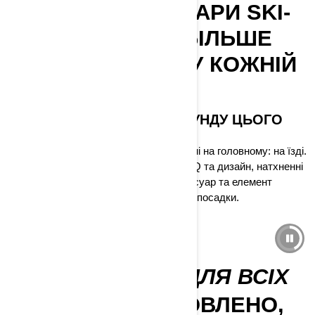
ОДЯГ ТА АКСЕСУАРИ SKI-
DOO НАДАЮТЬ БІЛЬШЕ
МОЖЛИВОСТЕЙ У КОЖНІЙ
ПОЇЗДЦІ!
ПОКРАЩУЙТЕ КОЖНУ СЕКУНДУ ЦЬОГО
ВІДЧУТТЯ SKI-DOO
Одяг та аксесуари Ski-Doo зосереджені на головному: на їзді.
Ексклюзивна інтеграція аксесуарів LinQ та дизайн, натхненні
райдерами, означають, що кожен аксесуар та елемент
спорядження створений для ідеальної посадки.
ДІЗНАЙТЕСЯ БІЛЬШЕ
ЗАДОВОЛЕННЯ ДЛЯ ВСІХ
ГОТОВО, ВСТАНОВЛЕНО,