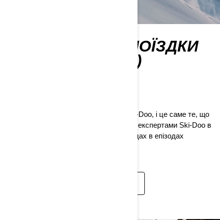
RAD RIDES (С) (ПОЇЗДКИ
НА СНІГОХОДАХ)
Виклик. Адреналін.
Винагорода
Це те, заради чого живуть райдери Ski-Doo, і це саме те, що
вони отримують. Слідкуйте за нашими експертами Ski-Doo в
їхніх найепічніших пригодах на снігоходах в епізодах
програми Rad Rides.
ПЕРЕГЛЯНУТИ ВИПУСК