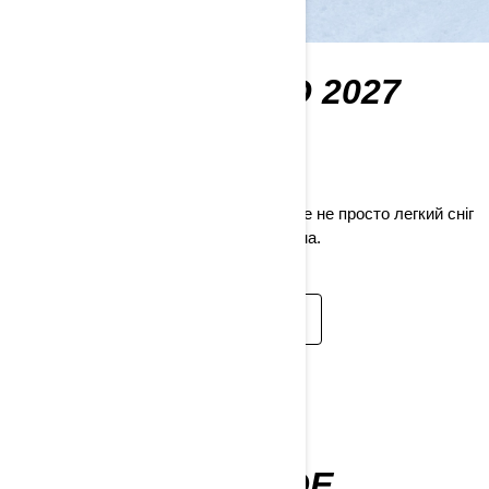
ЛІНІЙКА SKI-DOO 2027
М.Р.
Тут
Модельний ряд Ski-Doo 2027 року — це не просто легкий сніг
епічних інновацій, а справжня хуртовина.
ДИВИТИСЬ
FREERIDE