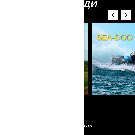
СЕБЕ ІНШІ БРЕНДИ
BRP
CAN-AM OFF-ROAD
SEA-DOO
РЕСУРСИ
Про BRP
Прес-центр