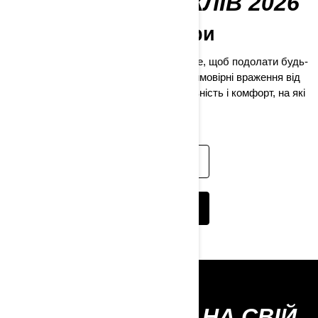
РЯД КВАДРОЦИКЛІВ 2026
Міцні та готові до гри
Наші квадроцикли мають все необхідне, щоб подолати будь-
які виклики і водночас забезпечити неймовірні враження від
їзди. Отримайте потужність, продуктивність і комфорт, на які
ви заслуговуєте.
ДОКЛАДНІШЕ
КОНФІГУРАТОР
ТРЕБА БІЛЬШЕ НА СВІЙ