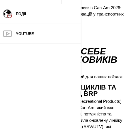
Дізнайтеся, що нового у світі позашляховиків Can-Am 2026:
від нових функцій до захоплюючих інновацій у транспортних
ПОДІЇ
засобах.
YOUTUBE
ДІЗНАЙТЕСЯ БІЛЬШЕ
ВІДКРИЙТЕ ДЛЯ СЕБЕ
СВІТ ПОЗАШЛЯХОВИКІВ
CAN-AM
Пориньте у захоплюючий світ, створений для ваших поїздок
НОВА ЛІНІЙКА КВАДРОЦИКЛІВ ТА
МОТОВСЮДИХОДІВ ВІД BRP
Канадська компанія BRP (Bombardier Recreational Products)
відома у всьому світі завдяки бренду Can-Am, який вже
десятки років асоціюється з надійністю, потужністю та
інноваціями. У 2026 році БРП представила оновлену лінійку
квадроциклів (ATV) та мотовсюдиходів (SSV/UTV), які