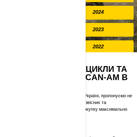
2024
2023
2022
2021
НАЙКРАЩІ КВАДРОЦИКЛИ ТА
МОТОВСЮДИХОДИ CAN-AM В
УКРАЇНІ
Ми, як офіційний дистриб’ютор BRP в Україні, пропонуємо не
лише новинки техніки, а й комплекс сервісних та
консультаційних рішень, які роблять покупку максимально
вигідною та безпечною.
Наші унікальні переваги: