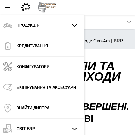
ПРОДУКЦІЯ
Продукція
Квадроцикли та мотовсюдиходи Can-Am | BRP
КРЕДИТУВАННЯ
КВАДРОЦИКЛИ ТА
КОНФІГУРАТОРИ
МОТОВСЮДИХОДИ
CAN-AM
ЕКІПІРУВАННЯ ТА АКСЕСУАРИ
НОВІ ТА НЕПЕРЕВЕРШЕНІ.
ЗНАЙТИ ДИЛЕРА
ЗУСТРІЧАЙТЕ НОВІ
МОДЕЛІ 2026!
СВІТ BRP