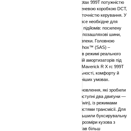
Оснащений турбованим двигуном Rotax 999T потужністю
близько 240 к.с. та сучасною 7-ступеневою коробкою DCT,
він поєднує надзвичайну динаміку з точністю керування. У
комплектації X rc модель отримала все необхідне для
подолання кам’янистих трас і крутих підйомів: посилену
підвіску з довгим ходом, 35-дюймові позашляхові шини,
захист днища та 4-точкові ремені безпеки. Головною
інновацією стала технологія Smart-Shox™ (SAS) –
адаптивна система амортизації, яка в режимі реального
часу підлаштовує стиснення та відбій амортизаторів під
рельєф і стиль їзди. Завдяки цьому Maverick R X rc 999T
DCT SAS дарує новий рівень стабільності, комфорту й
упевненості навіть у найекстремальніших умовах.
Can-Am Commander 2026 отримав оновлення, які зробили
його потужнішим і більш зручним. Доступні два двигуни —
700 (≈ 650 см³) і 1000R (≈ 976 см³ V-Twin), із режимами
SPORT і ECO плюс новими можливостями трансмісії. Для
покращення утилітарної функції збільшили буксирувальну
здатність до ≈ 907 кг, а також обсяг і розміри кузова з
можливістю вивантаження. Салон став більш