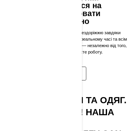
дозволяє залишатися на
зв'язку та контролювати
ситуацію де завгодно
Технологія Can-Am покращує їзду по бездоріжжю завдяки
функціям, опціям, доступу до даних у реальному часі та всім
найновішим додатковим можливостям — незалежно від того,
чи мчите ви по бездоріжжю, чи виконуєте роботу.
ДОКЛАДНІШЕ
НОВІ АКСЕСУАРИ ТА ОДЯГ.
ПРИСТЕБНІТЬСЯ! НАША
НОВА КОЛЕКЦІЯ