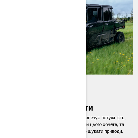
TRAXTER HD11
Готовий до роботи
Зустрічайте Traxter HD11, який забезпечує потужність,
коли вона потрібна, комфорт, коли ви цього хочете, та
настільки плавний хід, що ви будете шукати приводи,
щоб залишитися за кермом.