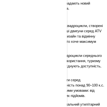
вражають своїми характеристиками й задають новий
стандарт у світі техніки для бездоріжжя.
Моделі квадроциклів Кан Ам 2026.
Renegade 1000R та 650 – спортивні квадроцикли, створені
для драйву. Вони мають найпотужніші двигуни серед ATV
Can-Am, підвіску FOX, спортивний дизайн та відмінну
динаміку. Ідеальний вибір для тих, хто хоче максимум
адреналіну.
Outlander 500/700 – універсальні квадроцикли середнього
класу, оптимальні для щоденного використання, туризму
та легких робочих завдань. Вони поєднують доступність,
комфорт і багатофункціональність.
Outlander 850/1000R – справжні гіганти серед
квадроциклів, що розвивають потужність понад 90–100 к.с.
і легко справляються з найскладнішими умовами: від
болотистих маршрутів до кам’янистих підйомів.
Outlander Max 6×6 Backcountry – унікальний утилітарний