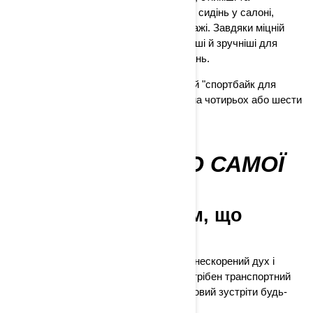
комфортніші. Мають два або більше сидінь у салоні,
можуть перевозити пасажирів і вантажі. Завдяки міцній
рамі та захисту кабіни вони безпечніші й зручніші для
далеких подорожей та важких завдань.
Умовно: квадроцикл – це персональний "спортбайк для
бездоріжжя", а мотовсюдихід – "джип на чотирьох або шести
колесах".
НЕЗУПИННИЙ ДО САМОЇ
СУТІ
Справляйтеся з усім, що
підкидає вам життя
Непередбачувані дні зустрічають ваш нескорений дух і
непохитну рішучість. Ось чому вам потрібен транспортний
засіб, такий же нестримний, як і ви, готовий зустріти будь-
який виклик.