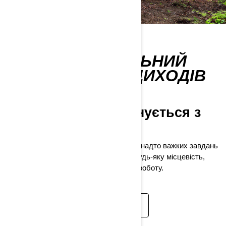
ПОВНИЙ МОДЕЛЬНИЙ
РЯД МОТОВСЮДИХОДІВ
2026
Витривалість поєднується з
продуктивністю
Для мотовсюдиходів Can-Am немає занадто важких завдань
і занадто складних трас. Подолайте будь-яку місцевість,
підкоріть будь-яку стежку і виконайте роботу.
ДОКЛАДНІШЕ