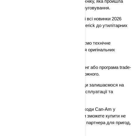
Офіційна гарантія – ви отримуєте техніку, яка пройшла
сертифікацію та має гарантійне обслуговування.
Великий вибір моделей – у наявності всі новинки 2026
року: від спортивних Renegade і Maverick до утилітарних
Outlander і Traxter.
Оригінальний сервіс – ми забезпечуємо технічне
обслуговування, ремонт і постачання оригінальних
запчастин та аксесуарів.
Гнучкі фінансові умови – кредит, лізинг або програма trade-
in роблять покупку доступною для кожного.
Підтримка після продажу – ми завжди залишаємося на
зв’язку з клієнтом, допомагаючи в експлуатації та
обслуговуванні техніки.
Обираючи квадроцикли та мотовсюдиходи Can-Am у
нашому дистриб’юторському центрі, ви зможете купити не
просто транспортний засіб, а надійного партнера для пригод,
роботи та свободи бездоріжжя.