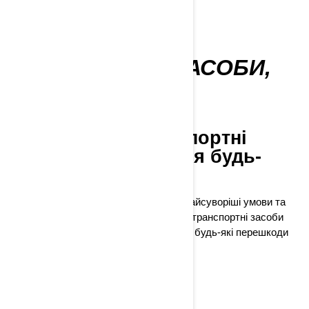
ТРАНСПОРТНІ ЗАСОБИ,
НА ЯКІ МОЖНА
ПОКЛАСТИСЯ
Позашляхові транспортні
засоби, створені для будь-
яких умов
Створені для того, щоб витримувати найсуворіші умови та
відповідати вимогам бездоріжжя, наші транспортні засоби
завжди поруч із вами, коли ви долаєте будь-які перешкоди
на своєму шляху.