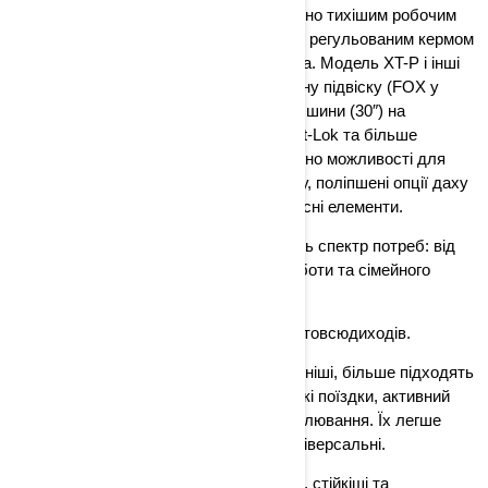
комфортним: новий інтер’єр із відчутно тихішим робочим
простором, сидіннями для чотирьох, регульованим кермом
та сидінням водія, ширшими дверима. Модель XT-P і інші
топ-комплектації отримали покращену підвіску (FOX у
деяких версіях), великі позашляхові шини (30″) на
beadlock-дисках, диференціал Smart-Lok та більше
кліренсу. Також додано або покращено можливості для
аксесуарів: система LinQ для багажу, поліпшені опції даху
чи дверей, підсилений кузов та захисні елементи.
Таким чином, нова лінійка охоплює весь спектр потреб: від
екстремальних перегонів до важкої роботи та сімейного
відпочинку.
Чим відрізняються квадроцикли від мотовсюдиходів.
Квадроцикли (ATV) – легші, маневреніші, більше підходять
для особистого використання: швидкі поїздки, активний
відпочинок, прогулянки лісом або полювання. Їх легше
транспортувати, вони компактні й універсальні.
Мотовсюдиходи (SSV/UTV) – більші, стійкіші та