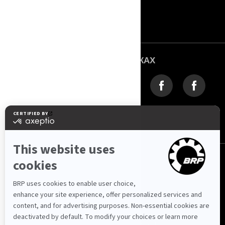
Про Логос Спорт
ROTAX
Зв'язок з нами
МИ В СОЦМЕРЕЖАХ