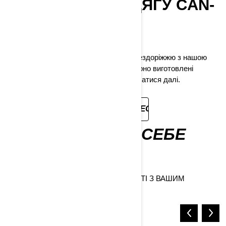
АКСЕСУАРІВ І ОДЯГУ CAN-
AM ТУТ.
ЇДЬТЕ З ЧУТТЯМ!
Покращіть свої враження від їзди по бездоріжжю з нашою
новою колекцією, яка включає майстерно виготовлені
аксесуари та одяг, розроблені, щоб рухатися далі.
ПЕРЕЙТИ НА СТОРІНКУ АКСЕСУАРІВ
ВІДКРИЙТЕ ДЛЯ СЕБЕ
НОВІ ІГРОВІ
МАЙДАНЧИКИ
ДОСЛІДЖУЙТЕ ВСІ ВИДИ МІСЦЕВОСТІ З ВАШИМ
ПОЗАШЛЯХОВИКОМ