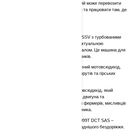
квадроцикл із шістьма колесами, який може перевозити
значні вантажі, буксирувати причепи та працювати там, де
інші ATV здаються.
Мотовсюдиходи Can-Am 2026.
Maverick – легендарний спортивний SSV з турбованими
двигунами Rotax (до 200 к.с.), інтелектуальною
трансмісією та Smart-Lok диференціалом. Це машина для
перегонів і найекстремальніших викликів.
Maverick Trail – компактний і маневрений мотовсюдихід,
ідеальний для вузьких лісових маршрутів та гірських
стежок.
Traxter (Defender) – утилітарний мотовсюдихід, який
поєднує комфорт кабіни, потужність двигуна та
вантажопідйомність. Незамінний для фермерів, мисливців
та тих, хто потребує надійного помічника.
Особливо вирізняється Maverick R 999T DCT SAS –
потужний мотовсюдихід для найскладнішого бездоріжжя.