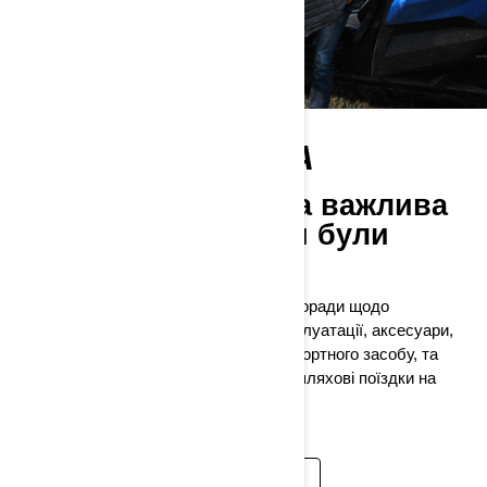
ЗОНА ВЛАСНИКА
Поради експертів та важлива
інформація, щоб ви були
готові до подорожі!
Знайдіть відповіді на свої запитання, поради щодо
самостійного ремонту, інструкції з експлуатації, аксесуари,
ідеально підходящі для вашого транспортного засобу, та
багато іншого, щоб вивести ваші позашляхові поїздки на
новий рівень.
ДОКЛАДНІШЕ