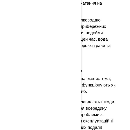
основних фарватерах і уникайте катання на
мілководді.
Якщо вам необхідно пройти по мілководдю,
рухайтеся на холостому ходу. У прибережних
зонах звертайте увагу на відпливи; водойми
можуть бути значно мілкішими в цей час, вода
відступає від берега, оголяючи морські трави та
іншу ніжну рослинність.
РОСЛИННІСТЬ
Морська рослинність – це підводна екосистема,
утворена морськими травами, які функціонують як
розплідники для багатьох видів риб.
Водорості, трави та інші рослини завдають шкоди
вашому гідроциклу. Їх потрапляння всередину
корпусу судна може спричинити проблеми з
двигуном або насосом і погіршити експлуатаційні
характеристики. Тримайтеся від них подалі!