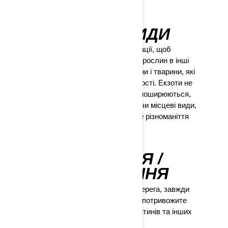
хвиль»!
ЕКЗОТИЧНІ ВИДИ
Мийте свій човен після експлуатації, щоб
запобігти поширенню екзотичних рослин в інші
озера та річки. Екзоти - це рослини і тварини, які
не зустрічаються у певній місцевості. Екзоти не
мають природних ворогів і легко поширюються,
захоплюючи територію, витісняючи місцеві види,
таким чином зменшуючи важливе різноманіття
рослин і тварин.
ШВАРТУВАННЯ /
ПРИЧАЛЮВАННЯ
Швартуючись чи пристаючи до берега, завжди
спершу переконайтеся, що ви не потривожите
черепах, птахів, алігаторів, ламантинів та інших
тварин на березі.