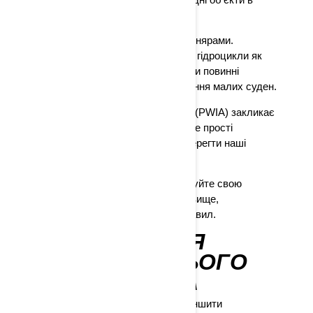
майбутньому.
Водії гідроциклів вважаються човнярами.
Берегова охорона США визначає гідроцикли як
човни зі вставним двигуном, і вони повинні
відповідати всім правилам плавання малих суден.
Асоціація виробників гідроциклів (PWIA) закликає
вас взяти до уваги наведені нижче прості
рекомендації, які допоможуть зберегти наші
природні ресурси.
Будьте обережні та продемонструйте свою
турботу про навколишнє середовище,
дотримуючись цих загальних правил.
ЗАБРУДНЕННЯ
НАВКОЛИШНЬОГО
СЕРЕДОВИЩА
Заправляйтеся на суші, щоб зменшити