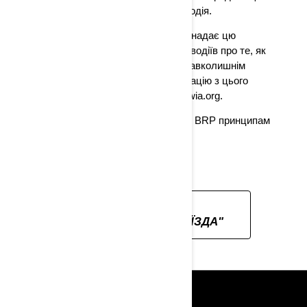
від шкоди через необережність водія.
Асоціація виробників гідроциклів надає цю
інформацію, щоб поінформувати водіїв про те, як
відпочивати на воді в гармонії з навколишнім
середовищем. Додаткову інформацію з цього
приводу можна знайти на сайті pwia.org.
Дізнайтеся більше про відданість BRP принципам
соціальної відповідальності.
НАЗАД ДО
"ВІДПОВІДАЛЬНА ЇЗДА"
РЕСУРСИ