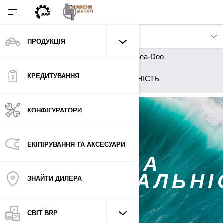
ПРОДУКЦІЯ
Продукція
Гідроцикли Sea-Doo
Розділ для власників
КРЕДИТУВАННЯ
СОЦІАЛЬНА ВІДПОВІДАЛЬНІСТЬ
КОНФІГУРАТОРИ
ЕКІПІРУВАННЯ ТА АКСЕСУАРИ
СОЦІАЛЬНА
ВІДПОВІДАЛЬНІ
ЗНАЙТИ ДИЛЕРА
СВІТ BRP