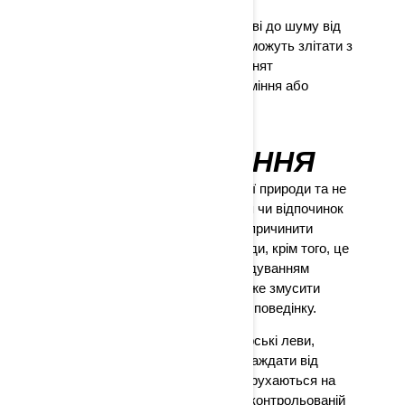
Пташині базари особливо вразливі до шуму від
моторних катерів. Гніздові птахи можуть злітати з
гнізда, залишаючи яйця та пташенят
незахищеними від сонячного проміння або
хижаків.
ПЕРЕСЛІДУВАННЯ
Не переслідуйте мешканців живої природи та не
переривайте годівлю, гніздування чи відпочинок
диких тварин і птахів - це може спричинити
надмірний стрес для дикої природи, крім того, це
забороняється законом. Переслідуванням
вважається будь-яка дія, яка може змусити
тварину змінити свою нормальну поведінку.
Такі ссавці, як морські видри, морські леви,
ламантини та кити, можуть постраждати від
прямого зіткнення з суднами, що рухаються на
високій швидкості. Катайтеся на контрольованій