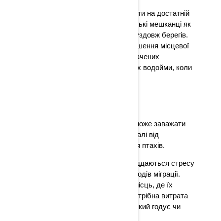
За можливості, обирайте маршрути на достатній
відстані від берега, оскільки морські мешканці як
правило заселяють рослинність уздовж берегів.
Найкращий спосіб уникнути порушення місцевої
екосистеми – залишатися в позначених
фарватерах і на глибших ділянках водойми, коли
це можливо.
ШУМ
Пам’ятайте, що шум і рух суден може заважати
популяції птахів. Тримайтеся подалі від
позначених місць для гніздування птахів.
Багато перелітних птахів легко піддаються стресу
та особливо вразливі під час періодів міграції.
Птахи, як правило, відлітають з місць, де їх
тривожать шуми, а будь-яка непотрібна витрата
енергії може зашкодити птахові, який годує чи
відпочиває.