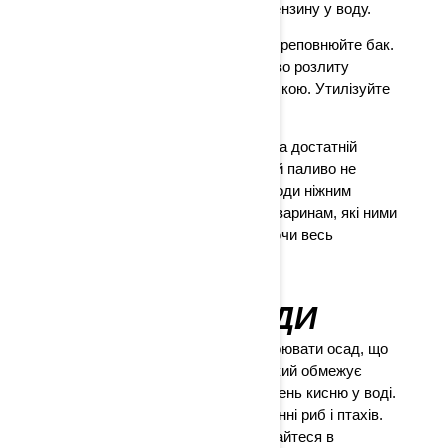
ймовірність пролиття оливи чи бензину у воду.
Наповнюйте бак обережно. Не переповнюйте бак.
У разі пролиття, зберіть випадково розлиту
технічну рідину абсорбуючою губкою. Утилізуйте
губку належним чином.
Перевіряйте і мийте свій двигун на достатній
відстані від берегової лінії. Вода й паливо не
змішуються і можуть завдати шкоди ніжним
мікроорганізмам у воді, а також тваринам, які ними
харчуються, потенційно порушуючи весь
харчовий ланцюг.
МУТНІСТЬ ВОДИ
На мілководді човни можуть збурювати осад, що
накопичується на дні водойми, який обмежує
проникнення світла та знижує рівень кисню у воді.
Це може позначитися на харчуванні риб і птахів.
Щоб уникнути такого ефекту, катайтеся в