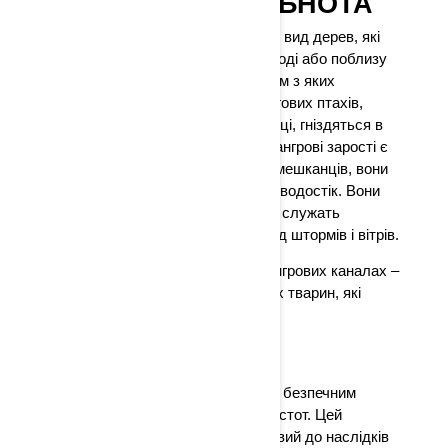
МАНГРОВА СПІЛЬНОТА
Мангрові зарості — це особливий вид дерев, які
пристосувалися жити в солоній воді або поблизу
неї. Існує чотири види дерев, двом з яких
загрожує зникнення. Багато берегових птахів,
таких як пелікани та рожеві колпиці, гніздяться в
мангрових лісах і на островах. Мангрові зарості є
притулком і для інших морських мешканців, вони
стримують ерозію та фільтрують водостік. Вони
також зміцнюють берегову лінію і служать
буфером, який захищає землю від штормів і вітрів.
Не катайтеся в непозначених мангрових каналах –
це порушує спокій птахів та інших тварин, які
мешкають у мангрових заростях.
КОРАЛИ
Корал - це живий організм, який є безпечним
притулком для сотень морських істот. Цей
твердий, але крихкий вид вразливий до наслідків