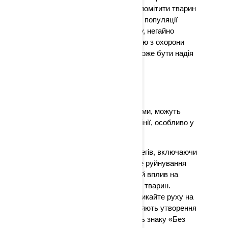
швидкості, щоб ви могли вчасно помітити тварин
попереду. Уникайте місць великої популяції
тварин. Якщо ви вдарили тварину, негайно
повідомте про це в місцеву комісію з охорони
дикої природи, оскільки все ще може бути надія
врятувати їй життя.
ЕРОЗІЯ
Надмірні хвилі, створювані човнами, можуть
прискорювати ерозію берегової лінії, особливо у
вузьких протоках і затоках.
Ерозія є проблемою для всіх берегів, включаючи
річки, озера та океани. Поступове руйнування
берегових смуг чинить негативний вплив на
середовище проживання рослин і тварин.
Перебуваючи поблизу берега, уникайте руху на
високих швидкостях, які спричиняють утворення
хвиль. Обов’язково дотримуйтесь знаку «Без