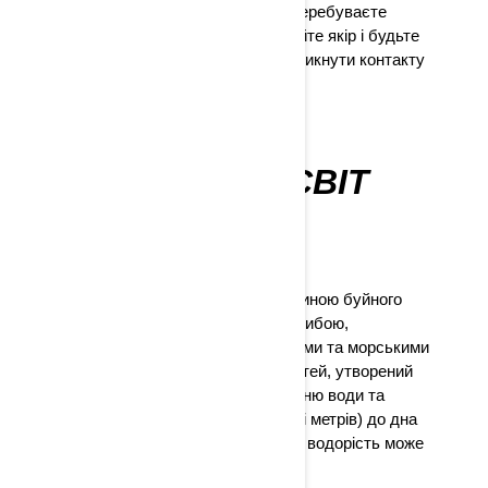
людського втручання. Якщо ви перебуваєте
поблизу коралів, не використовуйте якір і будьте
обережні під час ниряння, щоб уникнути контакту
з цими тендітними організмами.
МОРСЬКИЙ
РОСЛИННИЙ СВІТ
ЗАРОСТІ БУРИХ
ВОДОРОСТЕЙ
Зарості бурих водоростей є частиною буйного
підводного царства, яке кишить рибою,
безхребетними, морськими їжаками та морськими
видрами. Полог із бурих водоростей, утворений
поблизу берега, покриває поверхню води та
простягається вниз (іноді на сотні метрів) до дна
океану. У теплі місяці ця морська водорість може
щодня виростати на 30 см.