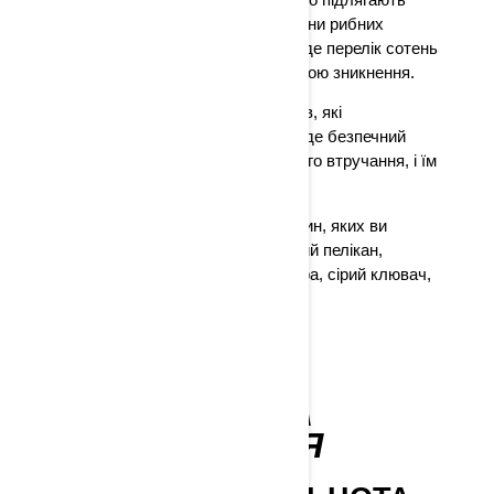
особливій охороні. Служба охорони рибних
ресурсів і дикої природи США веде перелік сотень
видів, що перебувають під загрозою зникнення.
Будьте уважні до зникаючих видів, які
зустрічаються у вашій акваторії, де безпечний
притулок захищає їх від людського втручання, і їм
дозволено виживати і процвітати.
Ось лише кілька зникаючих тварин, яких ви
можете зустріти, катаючись: бурий пелікан,
ламантин, південна морська видра, сірий клювач,
американський алігатор і кити.
ОСОБЛИВІ
СЕРЕДОВИЩА
ПЕРЕБУВАННЯ