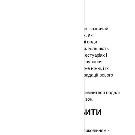
МОРСЬКІ ТРАВИ
Морські трави – це розплідники, які зазвичай
зустрічаються в захищених водах, які
називаються естуаріями, де прісні води
зустрічаються з солоними водами. Більшість
світової риби бере свій початок в естуаріях і
пов’язаних з ними середовищах існування
морської трави. Морські трави дуже ніжні, і їх
знищення може призвести до деградації всього
морського циклу.
Як відповідальний водій судна, тримайтеся подалі
від обох цих екологічно чутливих зон.
ВИ МОЖЕТЕ РОБИТИ
СВІТ КРАЩИМ
Наш обов’язок перед наступним поколінням -