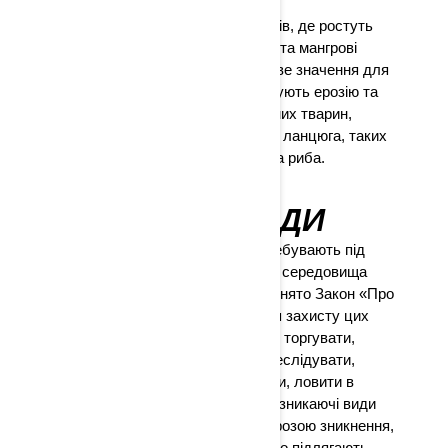
Уникайте причалювання до берегів, де ростуть
такі рослини, як водорості, трави та мангрові
зарості. Ці рослини мають важливе значення для
екосистеми, оскільки вони стримують ерозію та
слугують розплідником для дрібних тварин,
життєво важливих для харчового ланцюга, таких
як ракоподібні, молюски та дрібна риба.
ЗНИКАЮЧІ ВИДИ
Багато видів рослин і тварин перебувають під
загрозою зникнення через втрату середовища
проживання. 1973 року було прийнято Закон «Про
зникаючі види» для забезпечення захисту цих
рослин і тварин. Закон забороняє торгувати,
вбивати, полювати, збирати, переслідувати,
завдавати шкоди, ганяти, стріляти, ловити в
пастки, ранити або виловлювати зникаючі види
або такі, що перебувають під загрозою зникнення,
наприклад рідкісні види та такі, що підлягають