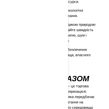
захистити наші щедрі природні ресурси.
Знайдіть час, щоб дізнатися, які екологічні
проблеми існують у вашій зоні катання.
Якщо вам цікаво спостерігати за дикою природою
під час водних прогулянок, зберігайте швидкість
холостого ходу, щоб зменшити хвилю, шум і
каламутність (розворушення дна).
Знайте свою зону катання для забезпечення
безпеки навколишнього середовища, власного
захисту та свого судна.
ПРАЦЮЄМО РАЗОМ
Асоціація виробників гідроциклів – це торгова
організація, яка займається популяризацією
безпечної та відповідальної їзди, яка передбачає
дотримання правил безпечного катання на
гідроциклі і захисту навколишнього середовища