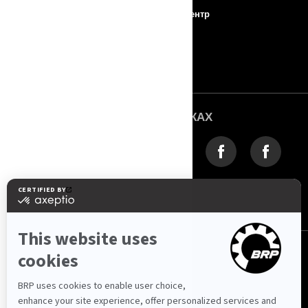
Про BRP
Прес-центр
Про Логос Спорт
ROTAX
Зв'язок з нами
МИ В СОЦМЕРЕЖАХ