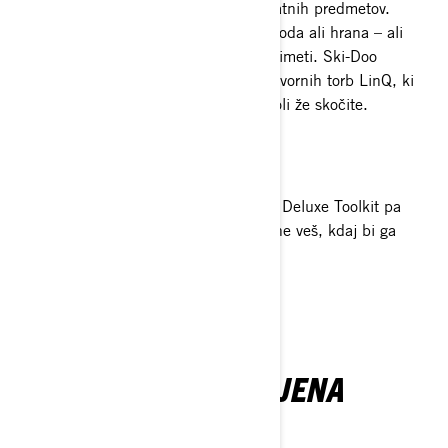
Snow Pro Bag, olajša prenašanje dodatnih predmetov.
Lahko je dodaten par rokavic, očala, voda ali hrana – ali
kateri koli drug dodatek, ki ga morate imeti. Ski-Doo
motorne sani ponujajo celotno linijo tovornih torb LinQ, ki
ustrezajo vsakim sankam, na katere koli že skočite.
Komplet orodij Deluxe
Vsako vozilo potrebuje komplet orodij, Deluxe Toolkit pa
ustreza vsem vašim potrebam. Nikoli ne veš, kdaj bi ga
morda potreboval ti ali jahalni kolega!
VSA VAŠA ODGOVORJENA
VPRAŠANJA