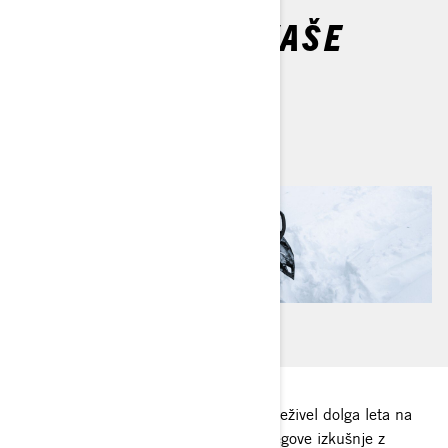
5 NAJBOLJŠIH
DODATKOV ZA VAŠE
MOTORNE SANI
Do
Dave Norona
Ski-Doo ambasador Dave Norona je preživel dolga leta na
motornih saneh po utrjenih poteh. Njegove izkušnje z