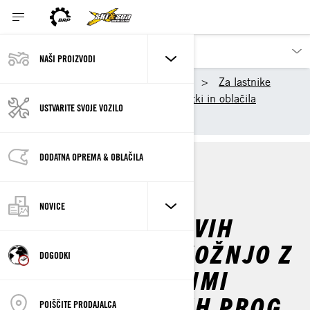
NAŠI PROIZVODI
Naši proizvodi
Ski-Doo
Za lastnike
Začnimo
Ski-Doo dodatki in oblačila
USTVARITE SVOJE VOZILO
Dodatki za motorne sani
DODATNA OPREMA & OBLAČILA
DEEP SNOW
ACCESSORIES & APPAREL
NOVICE
5 NEPOGREŠLJIVIH
DODATKOV ZA VOŽNJO Z
DOGODKI
MOTORNIMI SANMI
ZUNAJ UREJENIH PROG
POIŠČITE PRODAJALCA