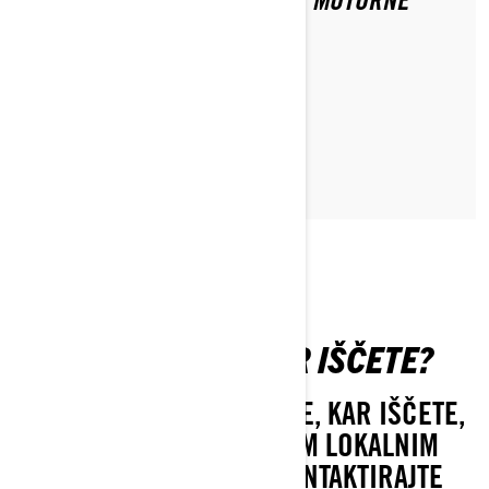
VZDRŽEVANJE ZA VAŠE TRAIL MOTORNE
SANI?
PREBERI ČLANEK
NE NAJDETE, KAR IŠČETE?
ČE ŠE VEDNO NE NAJDETE, KAR IŠČETE,
STOPITE V STIK Z VAŠIM LOKALNIM
TRGOVCEM ALI NAS KONTAKTIRAJTE