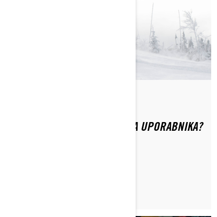
Do Ski-Doo Team
KJE LAHKO NAJDEM VODIČ ZA UPORABNIKA?
PREBERI ČLANEK