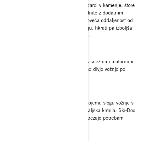
plošča, ki varuje podvozje sani pred udarci v kamenje, štore
in količke. Dave priporoča, da to dopolnite z dodatnim
sprednjim ali zadnjim odbijačem; ta poveča oddaljenost od
tal, kar olajša gibanje v globokem snegu, hkrati pa izboljša
vzvod pri vlečenju ali dvigovanju vozila.
OPORE ZA PRSTE
Ta nepogrešljiv pripomoček za vožnjo s snežnimi motornimi
sanmi stabilizira vaša stopala in jih med divjo vožnjo po
snegu obdrži na mestu.
PODLOŽNI BLOK
Vozniki radi prilagodijo višino krmila svojemu slogu vožnje s
pomočjo fiksnega ali nastavljivega podaljška krmila. Ski-Doo
ponuja različne vrste podaljškov, ki ustrezajo potrebam
vsakega posameznika.
TORBA DEEP SNOW PRO