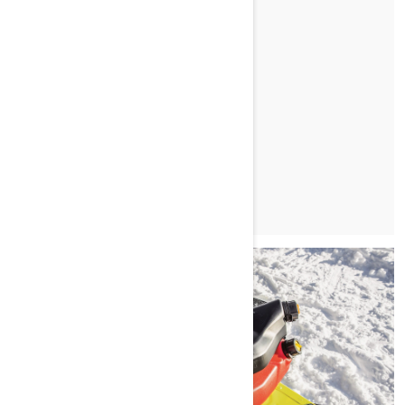
Do Dave Norona
KAJ JE UČNI KLJUČ?
PREBERI ČLANEK