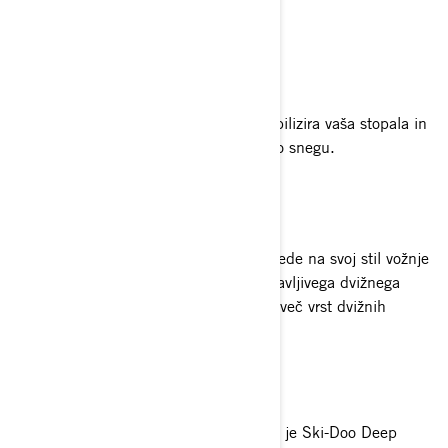
vlečenju ali dvigovanju.
Držalo za stopala
Ta nujen dodatek za motorne sani stabilizira vaša stopala in
jih drži na saneh, medtem ko vozite po snegu.
Dvižni blok
Vozniki radi prilagajajo višino krmila glede na svoj stil vožnje
in velikost s pomočjo fiksnega ali nastavljivega dvižnega
bloka. Ski-Doo motorne sani ponujajo več vrst dvižnih
blokov, ki ustrezajo potrebam vseh.
Tovorna torba Pro Bag
Namestitev priročne tovorne torbe, kot je Ski-Doo Deep