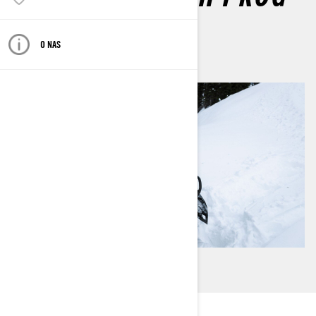
Do
Dave Norona
junij 2026
O NAS