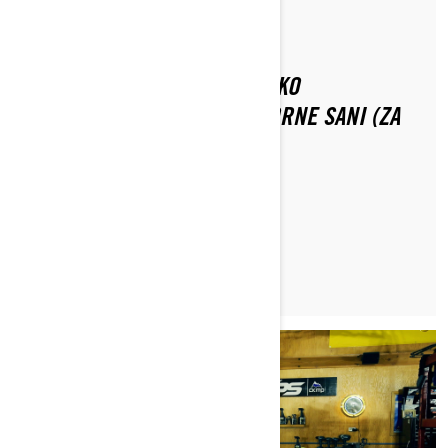
Do Ski-Doo Team
KAKO NAREDITI MEDSEZONSKO
VZRDŽEVANJE ZA VAŠE MOTORNE SANI (ZA
GLOBOKI SNEG)?
PREBERI ČLANEK