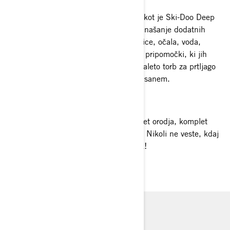
Namestitev priročne torbe za prtljago, kot je Ski-Doo Deep
Snow Pro Bag, omogoča preprosto prenašanje dodatnih
predmetov. To so lahko rezervne rokavice, očala, voda,
hrana ali kateri koli drugi nepogrešljivi pripomočki, ki jih
potrebujete. Ski-Doo ponuja celotno paleto torb za prtljago
LinQ, ki se prilegajo vsakim motornim sanem.
KOMPLET ORODIJ DELUXE
Vsako vozilo potrebuje zanesljiv komplet orodja, komplet
Deluxe pa izpolnjuje vse vaše potrebe. Nikoli ne veste, kdaj
ga boste potrebovali vi ali vaš sopotnik!