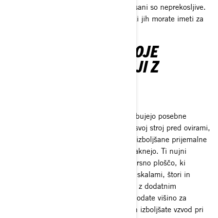
dodatki in opremo za gorske motorne sani so neprekosljive.
To je njegovih 5 najboljših dodatkov, ki jih morate imeti za
motorne sani!
KAKO POSPEŠITI SVOJE
IZKUŠNJE PRI VOŽNJI Z
MOTORNIMI SANMI?
Drsna plošča
Vozniki po visokem snegu snegu potrebujejo posebne
dodatke za motorne sani, da zaščitijo svoj stroj pred ovirami,
skritimi pod snegom. Potrebujejo tudi izboljšane prijemalne
točke, da se lahko izvlečejo, če se zataknejo. Ti nujni
elementi za motorne sani vključujejo drsno ploščo, ki
pomaga zaščititi spodnji del sani pred skalami, štori in
stebri. Dave priporoča, da ga povežete z dodatnim
sprednjim ali zadnjim odbijačem, da dodate višino za
enostaven dostop v globokem snegu in izboljšate vzvod pri