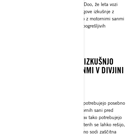
Dave Norona, ambasador znamke Ski-Doo, že leta vozi
motorne sani zunaj urejenih prog. Njegove izkušnje z
opremo in pripomočki za gorsko vožnjo z motornimi sanmi
so brez primere. To je njegovih pet nepogrešljivih
pripomočkov za vožnjo po brezpotjih!
KAKO NADGRADITI SVOJO IZKUŠNJO
VOŽNJE Z MOTORNIMI SANMI V DIVJINI
ZAŠČITA PODVOZJA
Vozniki, ki vozijo po globokem snegu, potrebujejo posebno
dodatno opremo za zaščito svojih motornih sani pred
ovirami, skritimi pod snežno odejo. Prav tako potrebujejo
boljša mesta za oprijem, s pomočjo katerih se lahko rešijo,
če obtičijo. Med to nepogrešljivo opremo sodi zaščitna