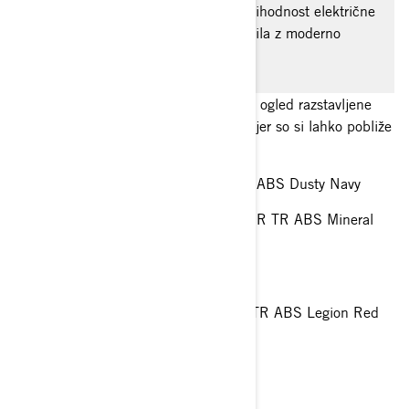
in Can-Am Origin, ki predstavljata prihodnost električne
mobilnosti in sta obiskovalce navdušila z moderno
zasnovo in inovativno tehnologijo.
Obiskovalcem so bile skozi ves dan na ogled razstavljene
vrhunske Can-Am in Sea-Doo enote, kjer so si lahko pobliže
ogledali atraktivne modele, kot so:
Can-Am Traxter MAX XU HD10 TR ABS Dusty Navy
Can-Am Outlander MAX XT-P 1000R TR ABS Mineral
Grey & Orange Crush
Can-Am Outlander MAX DPS 500
Can-Am Outlander MAX DPS 700 TR ABS Legion Red
Can-Am Renegade XXC 650
Can-Am Spyder Sea-To Sky