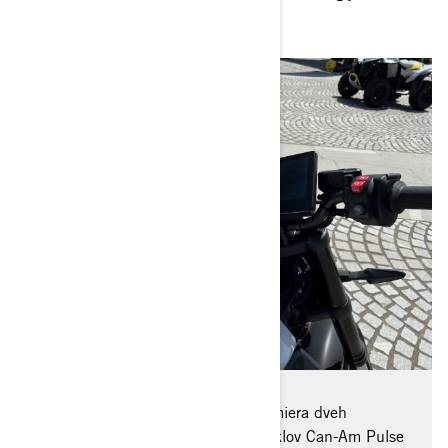
na štirih ali dveh kolesih.
Posebno pozornost je pritegnila premiera dveh
popolnoma novih električnih motociklov Can-Am Pulse