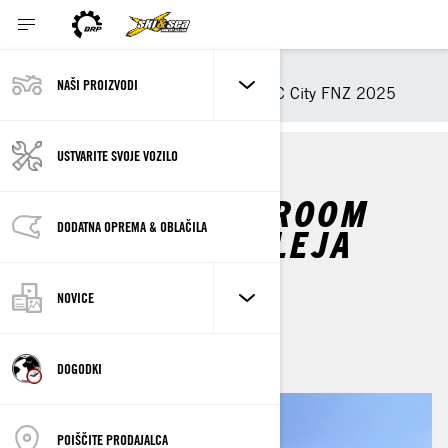
BRP svet
Novice
NAŠI PROIZVODI
Can-Am 2W promocija - BTC City FNZ 2025
USTVARITE SVOJE VOZILO
SKI&SEA SHOWROOM
DODATNA OPREMA & OBLAČILA
PROMOCIJA - ALEJA
2025
NOVICE
julij 2025
DOGODKI
POIŠČITE PRODAJALCA