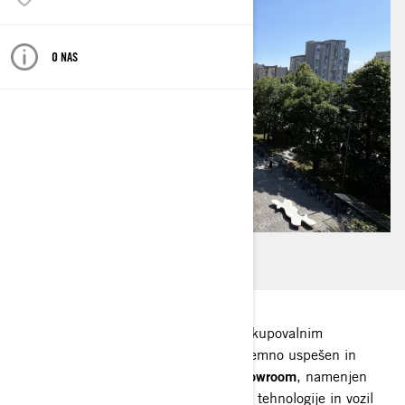
O NAS
V soboto, 21. junija 2025, je pred nakupovalnim
središčem Aleja v Ljubljani potekal izjemno uspešen in
odlično obiskan dogodek
Ski&Sea Showroom
, namenjen
vsem ljubiteljem adrenalina, napredne tehnologije in vozil