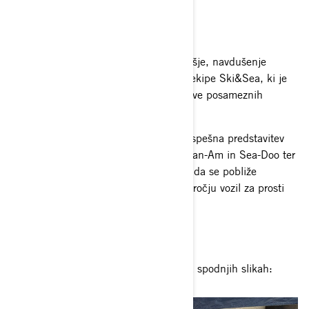
Sea-Doo Spark
Sea-Doo RXP-X RS 325
Dogodek je zaznamovalo prijetno vzdušje, navdušenje
obiskovalcev ter strokovno svetovanje ekipe Ski&Sea, ki je
bila na voljo za vprašanja in predstavitve posameznih
modelov.
Ski&Sea showroom pred Alejo je bil uspešna predstavitev
aktualne in prihodnje ponudbe vozil Can-Am in Sea-Doo ter
odlična priložnost za vse navdušence, da se pobliže
seznanijo z najnovejšimi trendi na področju vozil za prosti
čas in avanturo.
Nekaj utrinkov pa si lahko ogledate na spodnjih slikah: