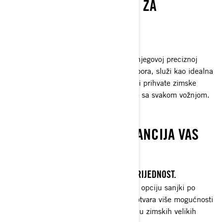
IZUZETNO JEDNOSTAVAN ZA
RUKOVANJE
VRIJEME JE ZA KRENUTI NA STAZE
Briljantnost novog Summit Neo leži u njegovoj preciznoj
izradi. Skrojen za manevriranje bez napora, služi kao idealna
ulazna točka za vozače da u potpunosti prihvate zimske
avanture dok unapređuju svoje vještine sa svakom vožnjom.
SPREMNI ZA ZIMU?
POVOLJNA ZIMSKA UŽIVANCIJA VAS
ČEKA
SAVRŠENO PRISTAJANJE. SAVRŠENA VRIJEDNOST.
Nudeći jahačima svih veličina dodatnu opciju sanjki po
pristupačnoj cijeni, novi Summit Neo otvara više mogućnosti
za više jahača da sudjeluju u uzbuđenju zimskih velikih