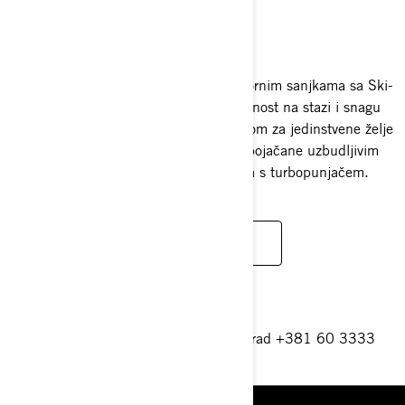
BACKCOUNTRY
2025
Doživite vrhunac crossover vožnje motornim sanjkama sa Ski-
Doo Backcountry. Čudo koje spaja agilnost na stazi i snagu
izvan staze, čineći ga suštinskim izborom za jedinstvene želje
svakog vozača motornih sanjki—sada pojačane uzbudljivim
performansama robusnog Rotax motora s turbopunjačem.
ČITAJ VIŠE
Vojni put 2 165b-Zemun, 11 080 Beograd +381 60 3333
777
beograd@ski-sea.si