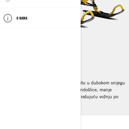
O NAMA
SUMMIT NEO
2025
Doživite uzbuđenje avantura na Summitu u dubokom snijegu
u kompaktnim sanjkama idealnim za pridošlice, manje
vozače ili bilo koga tko traži manje zastrašujuću vožnju po
izvrsnoj cijeni.
BESŠAVNO