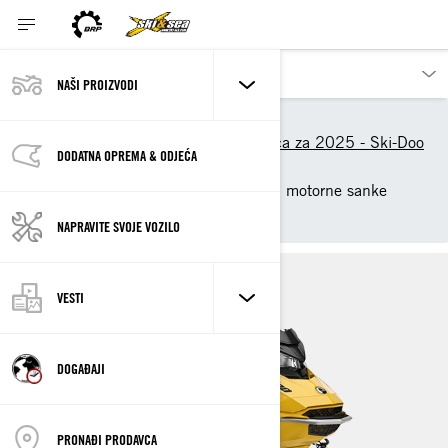
NAŠI PROIZVODI
Naši proizvodi
Ski-Doo
Novi modeli motornih saonica za 2025 - Ski-Doo
DODATNA OPREMA & ODJEĆA
Mid-Sized
2025 Ski-Doo Summit NEO motorne sanke
srednje veličine
NAPRAVITE SVOJE VOZILO
VESTI
DOGAĐAJI
PRONAĐI PRODAVCA