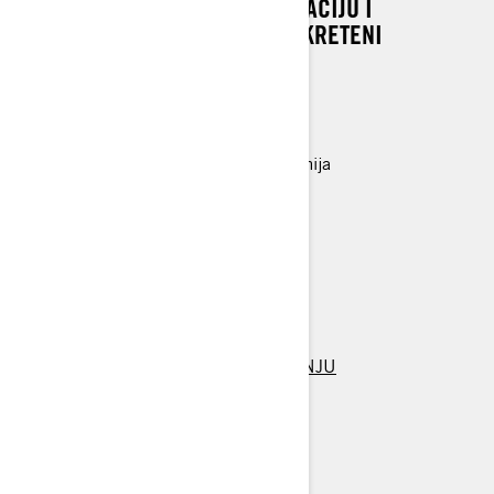
ODZIVNOST, NEUSPRAVNU FLOTACIJU I
SVESTRANE ZNAČAJKE, SVE POKRETENI
POUZDANIM ROTAX MOTORIMA.
Rotax® 600 EFI - 55 Motor
REV® Gen4 platforma
Srednja veličina/kompaktna ergonomija
146 x 14 x 1,6 in. Cobra staza
Šokovi za kontrolu kretanja
> TEHNIČKE SPECIFIKACIJE
> NAPRAVITE SVOJE VOZILO
> PRONAĐITE PRODAVAČA
> ZATRAŽITE PONUDU / DEMO VOŽNJU