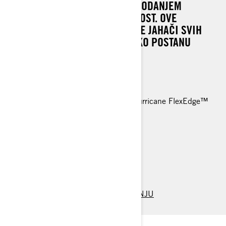
STAZE ZA VIŠU STABILNOSTI I DODANJEM
DODATNIH ZNAČAJKI ZA UDOBNOST. OVE
NADOGRADNJE SU NEŠTO ŠTO ĆE JAHAČI SVIH
RAZINA CIJENITI, POSEBNO KAKO POSTANU
SAMOUVJERENIJI I VJEŠTIJI.
Rotax® 600 EFI - 85 motor
REV® Gen4 platforma
146 x 15 x 1,75 inča Gusjenica Hurricane FlexEdge™
HPG™ prednji amortizeri
Niska planinska traka
> TEHNIČKE SPECIFIKACIJE
> NAPRAVITE SVOJE VOZILO
> PRONAĐITE PRODAVAČA
> ZATRAŽITE PONUDU / DEMO VOŽNJU