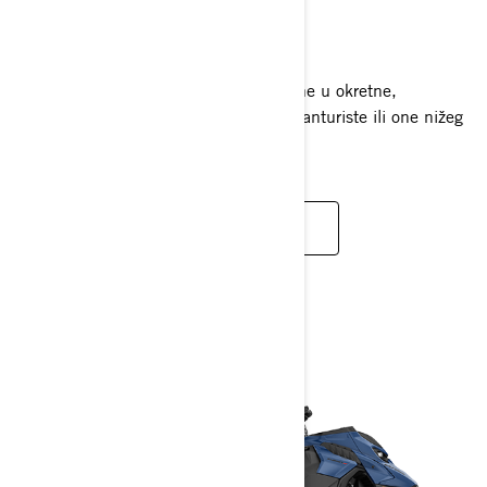
2025
Doživite uzbuđenje MXZ linije upakirane u okretne,
kompaktne sanjke savršene za nove avanturiste ili one nižeg
rasta, po izvrsnoj cijeni.
ČITAJ VIŠE