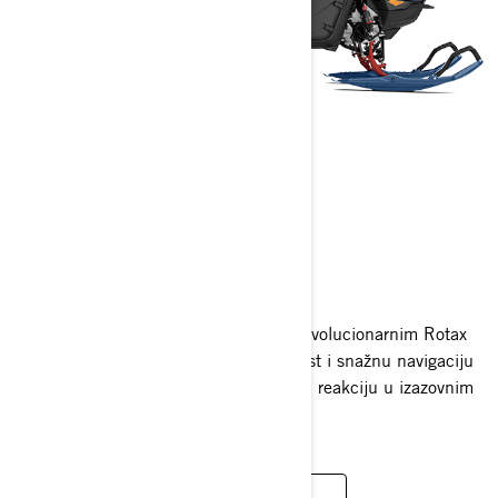
SUMMIT
2025
Summit motorne sanjke, opremljene revolucionarnim Rotax
motorom, pružaju besprijekornu agilnost i snažnu navigaciju
u dubokom snijegu, nudeći trenutačnu reakciju u izazovnim
zimskim krajolicima.