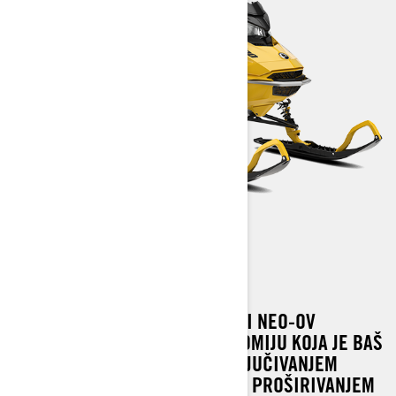
SUMMIT NEO+
SUMMIT NEO+ KORISTI IZVORNI NEO-OV
PRISTUP, PREDSTAVLJA ERGONOMIJU KOJA JE BAŠ
PRAVA, I NADOGRAĐUJE GA UKLJUČIVANJEM
DODATNIH 30 KONJSKIH SNAGA, PROŠIRIVANJEM