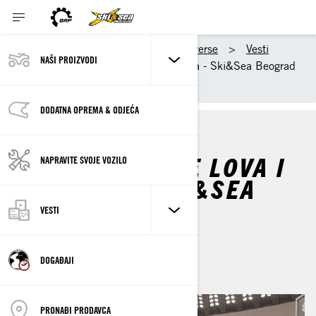
BRP u Srbiji
BRP Universe
Vesti
NAŠI PROIZVODI
Sajam nautike lova i ribolova - Ski&Sea Beograd
2025
DODATNA OPREMA & ODJEĆA
SAJAM NAUTIKE LOVA I
NAPRAVITE SVOJE VOZILO
RIBOLOVA - SKI&SEA
BEOGRAD 2025
VESTI
април 2025
DOGAĐAJI
PRONAĐI PRODAVCA