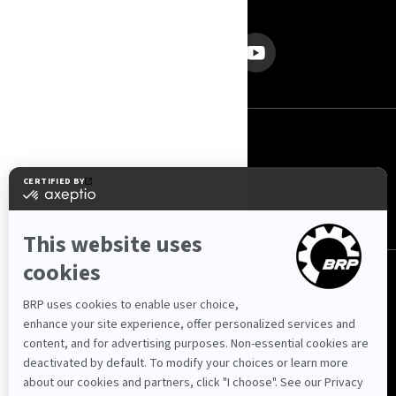
PRATITE NAS
Србија (српски)
© BRP 2003-2026
Politika Privatnosti
Pristupačnost
Kolačići
Pravna napomena
Pregled Web stranice