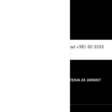
Vojni put 2 165b-Zemun, 11 080 Beograd +381 60 3333
777
beograd@ski-sea.si
RESURSI
O NAMA
SAOPŠTENJA ZA JAVNOST
KONTAKTIRAJTE NAS
ROTAX