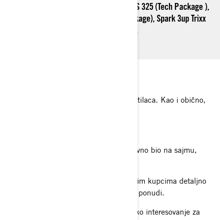
325 ( Tech Package ), Sea-Doo RXP X RS 325 (Tech Package ),
Sea-Doo Wake PRO 230 IDF (Tech Package), Spark 3up Trixx
90, Spark 1up Trixx 90 i još mnogo toga.
Sajam je posetilo više od 10.000 posetilaca. Kao i obično,
vikend je bio najposećeniji.
Naš prodajni i servisni tim je svakodnevno bio na sajmu,
delio je korisne savete posetiocima.
Potrudili smo se da svim zainteresovanim kupcima detaljno
objasnimo rad naših Sea-Doo plovila u ponudi.
Nakon prezentacije, zabeleženo je veliko interesovanje za