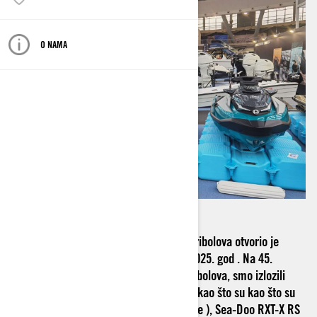
O NAMA
45. Medjunarodni sajam nautike, lova I ribolova otvorio je
kapije za posetioce od 03. - 07. Aprila 2025. god . Na 45.
Medjunarodnom sajmu nautike, lova I ribolova, smo izlozili
najnovije 2025 modele Sea-Doo plovila, kao što su kao što su
Sea-Doo GTX LTD 325 IDF ( Tech Package ), Sea-Doo RXT-X RS