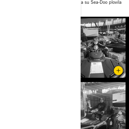
izložena plovila, najvecu paznju privukla su Sea-Doo plovila
od 325hp.