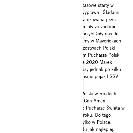
W zasadzie wszystkie nasze dotychczasowe starty w
rajdach czy prywatne wyprawy (np. wyprawa „Śladami
Dakaru” w Ameryce Południowej organizowana przez
Blue Bike Centrum BRP Warszawa) miały za zadanie
przygotować nas do tego wyzwania, przybliżały nas do
realizacji tego marzenia. Przejechaliśmy w Maverickach
cały sezon 2019 w Rajdowych Mistrzostwach Polski
Samochodów Terenowych i Rajdowym Pucharze Polski
Samochodów Terenowych. W sezonie 2020 Marek
przesiadł się do Volkswagena Amaroka, jednak po kilku
rajdach stwierdził, że na Dakar to właśnie pojazd SSV
będzie lepszym wyborem.
W tym roku Michał został Mistrzem Polski w Rajdach
Terenowych pokonując trasy właśnie Can-Amem
Maverickiem X3. Startowaliśmy także Pucharze Świata w
Rajdach Baja we Włoszech w 2019 roku. Do tego
oczywiście bardzo dużo testów, nie tylko w Polsce.
Staramy się przygotować do tego rajdu jak najlepiej.