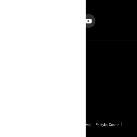
OBSERWUJ NAS
Polska (polski)
© BRP 2003-2026
Polityka prywatności
Dostępność strony internetowej
Polityka Cookie
Nota prawna
Mapa strony