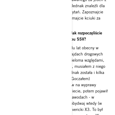
najtrudniejszych rajdów na świecie. Jednak znaleźli dla
nas chwilę i odpowiedzieli na kilka pytań. Zapoznajcie
się z krótkim wywiadem i mocno trzymajcie kciuki za
cały team Energylandia.
Może zacznijmy od początku. Jak rozpoczęliście
swoją przygodę z pojazdami typu SSV?
Marek Goczał
: Motorsport był od wielu lat obecny w
moim życiu, zacząłem się ścigać w rajdach drogowych
ponad 20 lat temu, jednak to pod wieloma względami,
także finansowymi wymagający sport, musiałem z niego
zrezygnować na długi czas. Pasja jednak została i kilka
lat temu razem z bratem Michałem (Goczałem)
zaczęliśmy jeździć w terenie- najpierw na wyprawy
quadami w różnych miejscach na świecie, potem pojawił
się pomysł aby zacząć się ścigać w zawodach - w
Mistrzostwach i w Pucharze Polski, obydwaj wtedy (w
2019 roku) wybraliśmy Can-Amy Mavericki X3. To był