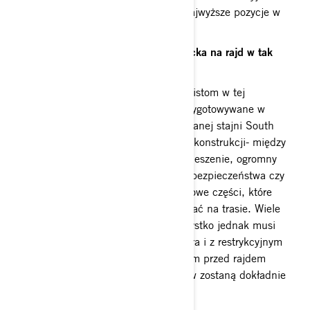
auto, którym można walczyć o jak najwyższe pozycje w
klasie SxS.
Jak zamierzacie przygotować Mavericka na rajd w tak
ekstremalnych warunkach?
Powierzyliśmy to zadanie profesjonalistom w tej
dziedzinie. Nasze Mavericki były przygotowywane w
Portugalii we wcześniej już wspomnianej stajni South
Racing. Nie przypominają seryjnych konstrukcji- między
innymi mają lepsze, mocniejsze zawieszenie, ogromny
bak na paliwo, rozbudowaną klatkę bezpieczeństwa czy
wygospodarowane miejsce na zapasowe części, które
być może będziemy musieli wymieniać na trasie. Wiele
elementów jest wzmocnionych. Wszystko jednak musi
być zgodne z wytycznymi organizatora i z restrykcyjnym
regulaminem. Na badaniu kontrolnym przed rajdem
wszystkie części naszych Mavericków zostaną dokładnie
sprawdzone.