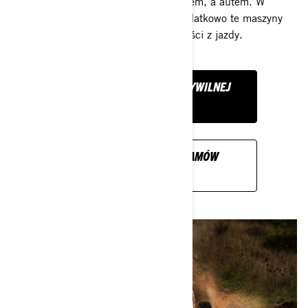
rozsądny wybór- coś pomiędzy quadem, a autem. W
pojazdach UTV są z nami piloci, dodatkowo te maszyny
sprawiają naprawdę dużo przyjemności z jazdy.
CAN-AM MAVERICK W CYWILNEJ
WERSJI
ZNAJDŹ DEALERA I ZAMÓW
MAVERICKA