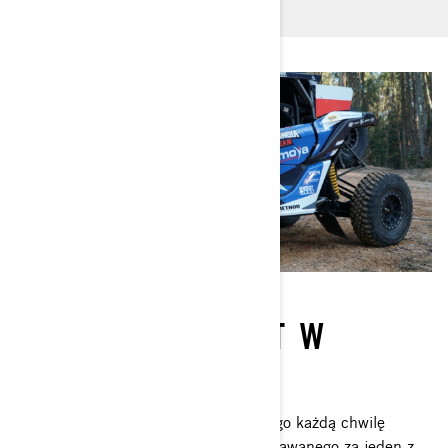
CZAS NA DEBIUT W
RAJDZIE DAKAR!
To ich debiut w Rajdzie Dakar dlatego każdą chwilę
poświęcają na przygotowania do uznawanego za jeden z