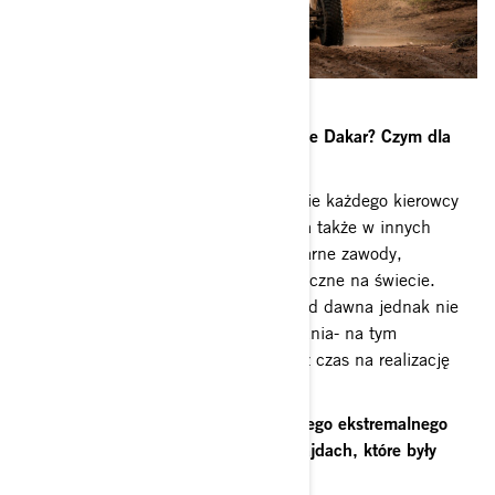
Od kiedy zaczęliście myśleć o Rajdzie Dakar? Czym dla
Was jest ten rajd?
Rajd Dakar to bez wątpienia marzenie każdego kierowcy
czy pilota, który startuje w rajdach, a także w innych
dziedzinach motorsportu. To legendarne zawody,
najtrudniejsze, najbardziej niebezpieczne na świecie.
Myśleliśmy o starcie w Dakarze już od dawna jednak nie
można tam pojechać bez przygotowania- na tym
skupialiśmy przez ostatni czas. Teraz czas na realizację
naszego wielkiego marzenia.
Jak odbywały się przygotowania do tego ekstremalnego
rajdu? Czy startowaliście w innych rajdach, które były
zbliżone do Dakaru?