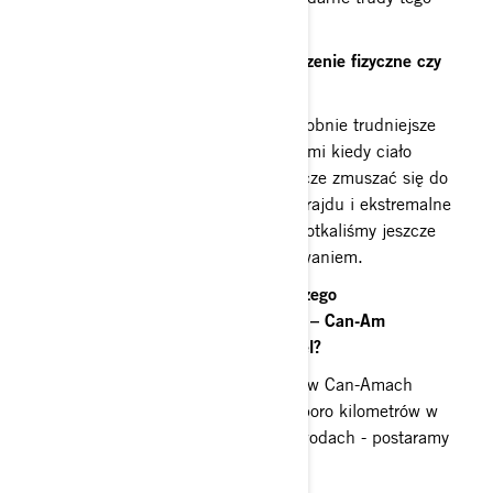
rajdu.
Co jest gorsze podczas rajdu – zmęczenie fizyczne czy
raczej psychiczne?
Okaże się na miejscu 😊 Prawdopodobnie trudniejsze
będzie zmęczenie psychiczne- czasami kiedy ciało
odmawia posłuszeństwa można jeszcze zmuszać się do
walki w swojej głowie. Długość tego rajdu i ekstremalne
warunki, których z pewnością nie spotkaliśmy jeszcze
nigdzie indziej będą ogromnym wyzwaniem.
I teraz najważniejsze pytanie… dlaczego
zdecydowaliście się na SSV od BRP – Can-Am
Maverick? Dlaczego akurat ten model?
Mamy już dość duże doświadczenie w Can-Amach
Maverickach. Przejechaliśmy nimi sporo kilometrów w
różnych warunkach i na różnych zawodach - postaramy
się je jak najlepiej wykorzystać.