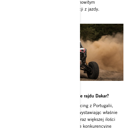
To mocne, szybkie maszyny z niesamowitym
zawieszeniem, dające dużo satysfakcji z jazdy.
Jak oceniacie Mavericka w kontekście rajdu Dakar?
Współpracujemy ze stajnią South Racing z Portugalii,
która już dwukrotnie wygrała Dakar wystawiając właśnie
Can-Amy Mavericki. Jest to wybór coraz większej ilości
zawodników, bo jest to zdecydowanie konkurencyjne