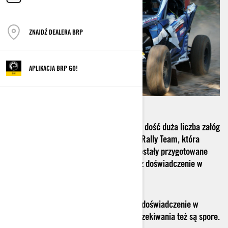
ZNAJDŹ DEALERA BRP
APLIKACJA BRP GO!
W najbliższym Rajdzie Dakar wystartuje dość duża liczba załóg
z Polski. Jedną z nich jest Energylandia Rally Team, która
wystawi aż dwa teamy. Ich Mavericki zostały przygotowane
przez stajnię South Racing, która ma już doświadczenie w
przygotowywaniu zwycięzkich maszyn.
Mimo, iż to jest debiut w Rajdzie Dakar doświadczenie w
motorsporcie mają ogromne dlatego oczekiwania też są spore.