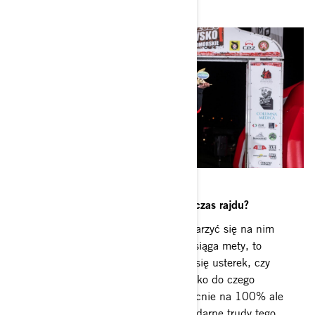
Czego najbardziej obawiacie się podczas rajdu?
To nieprzewidywalny rajd, może wydarzyć się na nim
wszystko. Prawie połowa załóg nie osiąga mety, to
bardzo dużo. Najbardziej obawiamy się usterek, czy
sytuacji niezależnych od nas. Wszystko do czego
możemy się przygotować robimy obecnie na 100% ale
dopiero na miejscu poczujemy legendarne trudy tego