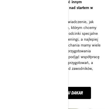
I na zakończenie co możecie doradzić innym
zawodnikom, którzy zastanawiają się nad startem w
Dakarze?
Przede wszystkim trzeba zbierać doświadczenie, jak
najwięcej czasu spędzać w pojeździe, którym chcemy
wystartować. Dakar to bardzo długie odcinki specjalne
więc bardzo wartościowe są długie treningi, a najlepiej
starty w rajdach, w których do przejechania mamy wiele
kilometrów. Nie wolno także omijać przygotowania
fizycznego, czy psychicznego. Warto podjąć współpracę
ze specjalistami w dziedzinie takich przygotowań, a
także słuchać rad i czerpać wiedzę od zawodników,
którzy już byli na Dakarze.
ZOBACZ TRASĘ 43. RAJDU DAKAR