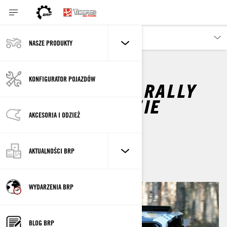
NASZE PRODUKTY
KONFIGURATOR POJAZDÓW
ENERGYLANDIA RALLY
TEAM NA RAJDZIE
DAKAR
AKCESORIA I ODZIEŻ
grudnia 2020
AKTUALNOŚCI BRP
WYDARZENIA BRP
BLOG BRP