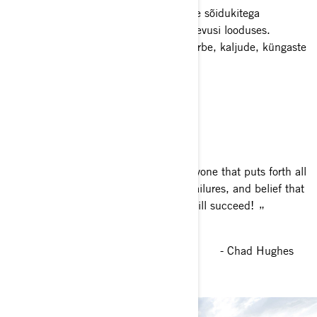
Vii maastikul liivaluidetel sõitmine meie sõidukitega
järgmisele tasemele ja avasta uusi põnevusi looduses.
Mavericku perekond loodi valitsema kõrbe, kaljude, küngaste
ja kõige nendevahelise üle.
VAATA MUDELEID
My inspiration comes from seeing anyone that puts forth all
the hard work, determination, pain, failures, and belief that
they one day they can and will succeed!
- Chad Hughes