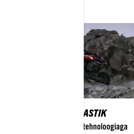
Renegade'il 91 hj. Põnevus ootab!
PURUSTA KIVINE MAASTIK
Tutvu Can-Am Smart-Lok tehnoloogiaga