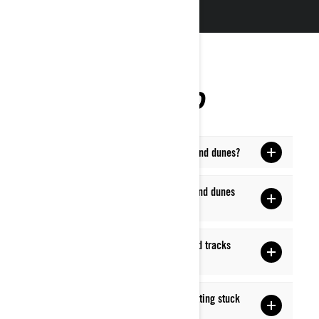
KORDUMA KIPPUVAD
KÜSIMUSED
Can you take an quad bike or SSV on sand dunes?
How should I prepare my SXS/ATV for sand dunes
riding ?
What is the difference between tires and tracks
while riding on sand?
How can I prevent my vehicule from getting stuck
in sand and dunes ?