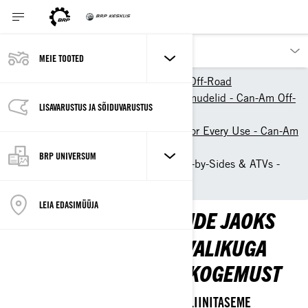
MEIE TOOTED
Our products
Can-Am Off-Road
2026 ATV & Side-By-Side mudelid - Can-Am Off-
LISAVARUSTUS JA SÕIDUVARUSTUS
Road
Find the Right ATV or SxS for Every Use - Can-Am
Off-Road
BRP UNIVERSUM
Sand Dunes & Deserts Side-by-Sides & ATVs -
Can-Am-Off-Road
LEIA EDASIMÜÜJA
ATV & SSV LIIVADÜÜNIDE JAOKS
NAUTIGE MEIE TOOTEVALIKUGA
SUUREPÄRAST SÕIDUKOGEMUST
MITTE MIDAGI PEALE KÕRGE ADRENALIINITASEME