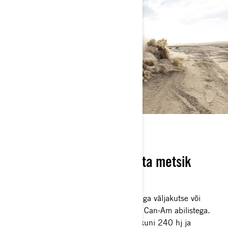
SEE TURBO TUNNE!
Koge tõelist jõudu ja valluta metsik
loodus
Kivid, pori või luited? Saage hakkama iga väljakutse või
maastikuga, mis teie teele satub, meie Can-Am abilistega.
Rotaxi mootoritega Maverick R pakub kuni 240 hj ja