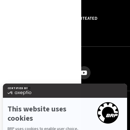
RESSURSID
MEIST
PRESSITEATED
VÕTA MEIEGA ÜHENDUST
ROTAX
JÄRGI MEID