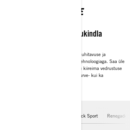
PEAAEGU HETKELINE
REAGEERING
Kaljukindel stabiilsus kaljukindla
maastiku valitsemiseks
Ära tee kompromisse järgmise taseme juhitavuse ja
mugavuse vahel Can-Am Smart-Shox tehnoloogiaga. Saa üle
igast kivi- ja kõrbeväljakust tööstusharu kiireima vedrustuse
reageerimisvõimega, mis mõjutab nii surve- kui ka
tagasilööki..
Maverick R
Maverick
Maverick Sport
Renegade