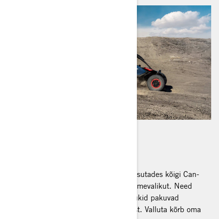
MAVERICK R
Jaga oma põnevust aastal 2026, kasutades kõigi Can-
Am Maverick R pakettidega MAX istmevalikut. Need
säästlikud ja suure jõudlusega sõidukid pakuvad
tööstusharu juhtivat 240 hj võimsust. Valluta kõrb oma