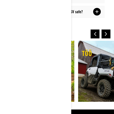
Is rock crawling with an quad bike or SSV safe?
VEEL VÕIMALUSI
RADA
TÖÖ