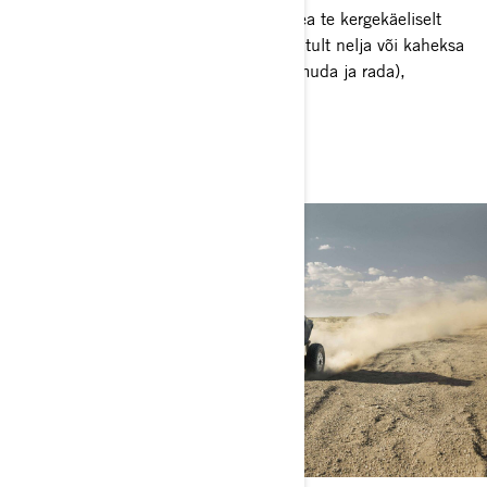
Can-Am Smart-Lok tehnoloogiaga ei pea te kergekäeliselt
sõitma. Ületage iga pinnast enneolematult nelja või kaheksa
sõidurežiimiga (2x4, lukustatud 4x4, muda ja rada),
olenevalt mudelist.