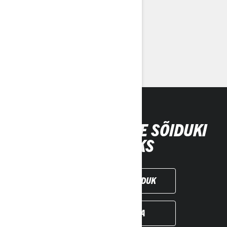
meeskonna või perega!
Soovitatud liiva ja düünide mudelid
Kohanda oma Maverick R
ABIVAHENDID ÕIGE SÕIDUKI
LEIDMISEKS
KOHANDA ENDA SÕIDUK
LEIA EDASIMÜÜJA