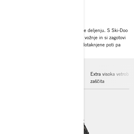
DELITE IZKUŠNJO
VZEMITE JIH S SEBOJ
Najboljše izkušnje pozimi so namenjene deljenju. S Ski-Doo
Grand Touring se lahko vsakdo udeleži vožnje in si zagotovi
spomine na dih jemajoče razglede, nedotaknjene poti pa
avtomatsko pridejo zraven.
Extra visoka vetrobr
Platforma
SilentDrive™ sistem
zaščita