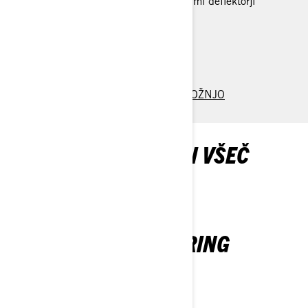
Visoko vetrobransko steklo s stranskimi deflektorji
> TEHNIČNE SPECIFIKACIJE
> USTVARITE SVOJE VOZILO
> POIŠČITE PRODAJALCA
> ZAHTEVAJTE PONUDBO / DEMO VOŽNJO
MORDA VAM BO TUDI VŠEČ
GRAND TOURING
2026