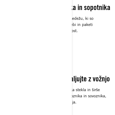
Premium vožnja za voznika in sopotnika
Počutite se kot doma na katerem koli sedežu, ki so
namenoma izklesani za vožnjo za 2 osebi in paketi
vzmetenja, zasnovanimi za težjo nosilnost.
ZAŠČITA
Umaknite se vetru in nadaljujte z vožnjo
Pametno oblikovana visoka vetrobranska stekla in širše
stranske plošče usmerjajo veter okoli voznika in sovoznika,
kar ustvarja vaš osebni mehurček udobja.