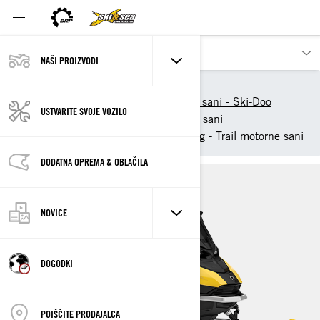
NAŠI PROIZVODI
Naši proizvodi
Ski-Doo
Novi 2026 modeli motornih sani - Ski-Doo
USTVARITE SVOJE VOZILO
2026 Ski-Doo Trail motorne sani
2026 Ski-Doo Grand Touring - Trail motorne sani
DODATNA OPREMA & OBLAČILA
NOVICE
DOGODKI
POIŠČITE PRODAJALCA