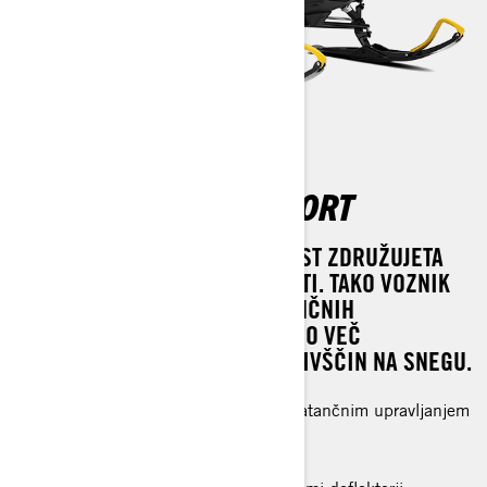
GRAND TOURING SPORT
PREUDAREN SLOG IN VODLJIVOST ZDRUŽUJETA
UDOBJE MOTORNIH SANI NA POTI. TAKO VOZNIK
KOT SOPOTNIK UŽIVATA V NATANČNIH
ZMOGLJIVOSTIH, KI NAVDIHUJEJO VEČ
RAZBURJENJA IN NOVIH DOGODIVŠČIN NA SNEGU.
Udobje na poti in funkcije 2-up z natančnim upravljanjem
in domiselnim slogom
Motor Rotax® 600 ACE 23-in.