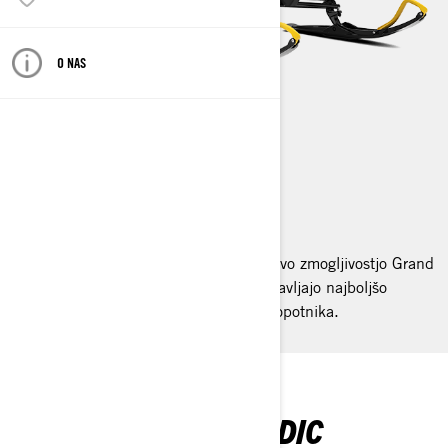
O NAS
GRAND TOURING
2026
S stilom, razkošnim udobjem in osupljivo zmogljivostjo Grand
Touring snežne sani za brezpotja zagotavljajo najboljšo
izkušnjo vožnje v dvoje za voznika in sopotnika.
UDOBJE PETIH ZVEZDIC