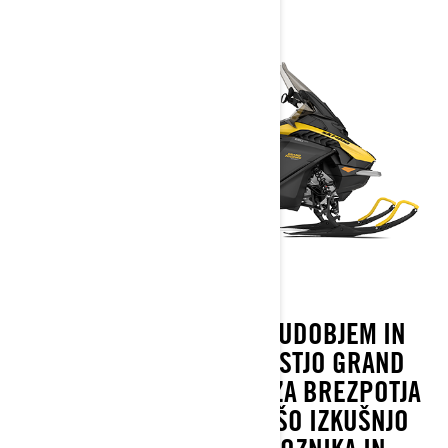
S STILOM, RAZKOŠNIM UDOBJEM IN
OSUPLJIVO ZMOGLJIVOSTJO GRAND
TOURING SNEŽNE SANI ZA BREZPOTJA
ZAGOTAVLJAJO NAJBOLJŠO IZKUŠNJO