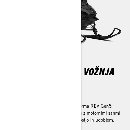
NAJNAPREDNEJŠA VOŽNJA
PO SNEGU
REV Gen5 Platforma
Izpopolnjena v vseh pogledih, platforma REV Gen5
zagotavlja premierno izkušnjo vožnje z motornimi sanmi
z izjemno kakovostjo vožnje, vodljivostjo in udobjem.