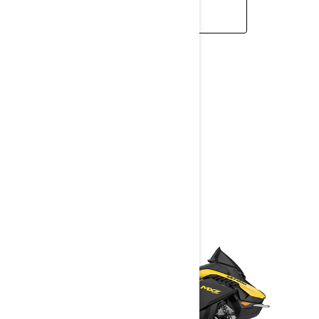
IZVEJTE VEČ
MXZ
2026