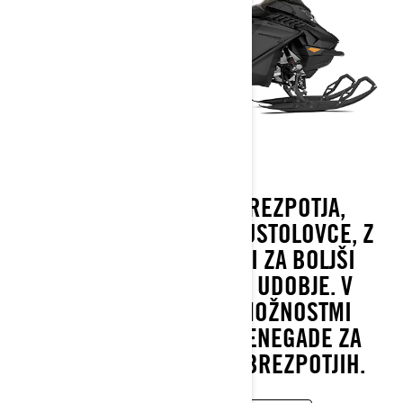
MOTORNE SANI ZA BREZPOTJA,
IZDELANE ZA ZIMSKE PUSTOLOVCE, Z
DALJŠIMI GOSENICAMI ZA BOLJŠI
OPRIJEM IN DODATNO UDOBJE. V
KOMBINACIJI Z VEČ MOŽNOSTMI
MOTORJEV ROTAX JE RENEGADE ZA
VSAKEGA VOZNIKA NA BREZPOTJIH.