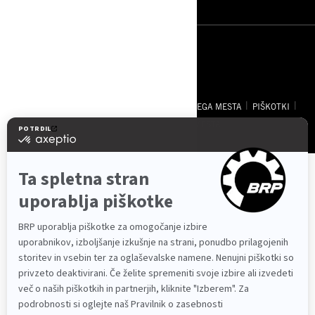
Slovenija (slovenščina)
© BRP 2003-2026
VAROVANJE PODATKOV
DOSTOPNOST SPLETNEGA MESTA
PIŠKOTKI
PRAVNO OBVESTILO
ZEMLJEVID SPLETNEGA MESTA