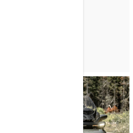
KJE VSE SE LAHKO VOZITE S
TRIKOLESNIKOM?
PREBERI ČLANEK