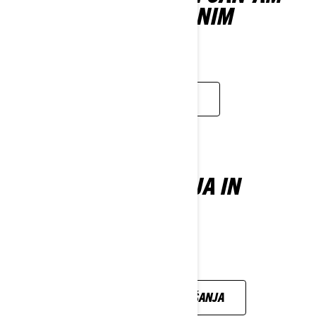
RIDER IZOBRAŽEVALNIM
PROGRAMOM
OGLED ZDAJ
VSA VAŠA VPRAŠANJA IN
ODGOVORI
POGLEJTE VSA VPRAŠANJA