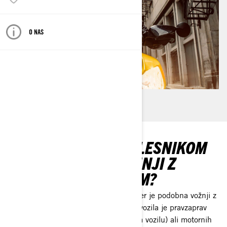
O NAS
JE VOŽNJA S TRIKOLESNIKOM
CAN-AM ENAKA VOŽNJI Z
MOTORNIM KOLESOM?
Vožnja z vozili Can-Am Spyder ali Ryker je podobna vožnji z
motorjem, vendar ne čisto. Dinamika vozila je pravzaprav
podobna kot pri ATV vozilu (terenskem vozilu) ali motornih