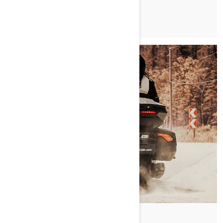
PREBERI ČLANEK
Do Can-Am On-Road