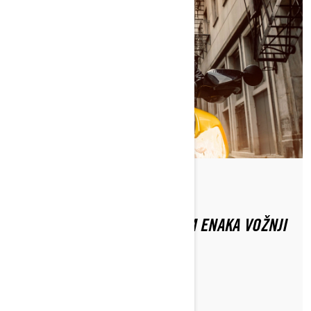
Do Can-Am On-Road
JE VOŽNJA S TRIKOLESNIKOM ENAKA VOŽNJI
Z MOTORNIM KOLESOM?