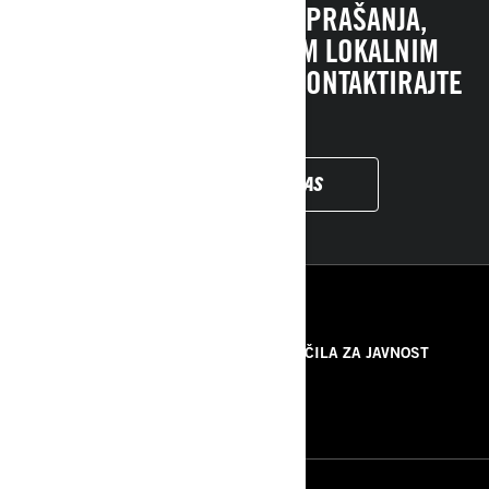
ČE IMATE ŠE VEDNO VPRAŠANJA,
STOPITE V STIK Z VAŠIM LOKALNIM
PRODAJALCEM ALI NAS KONTAKTIRAJTE
TUKAJ!
KONTAKTIRAJTE NAS
VIRI
O NAS
SPOROČILA ZA JAVNOST
KONTAKTIRAJTE NAS
ROTAX