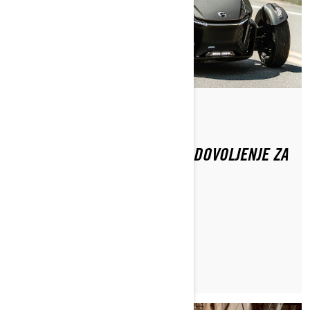
Do Brittany Morrow
ALI POTREBUJEM VOZNIŠKO DOVOLJENJE ZA
VOŽNJO S TRIKOLESNIKOM?
PREBERI ČLANEK