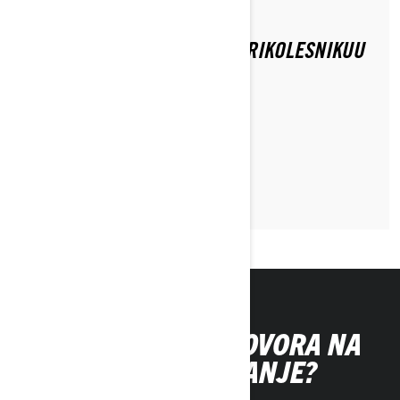
KAKO SE VARNO VOZITI NA TRIKOLESNIKUU
S SOPOTNIKOM?
PREBERI ČLANEK
NISTE NAŠLI ODGOVORA NA
SVOJE VPRAŠANJE?