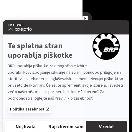
SLEDITE NAM
Slovenija (slovenščina)
© BRP 2003-2026
VAROVANJE PODATKOV
DOSTOPNOST SPLETNEGA MESTA
PIŠKOTKI
PRAVNO OBVESTILO
ZEMLJEVID SPLETNEGA MESTA
SI-SL