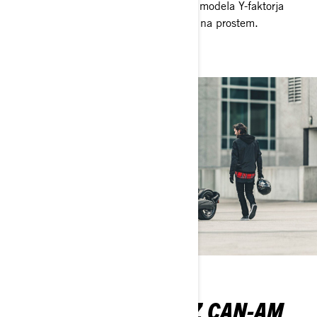
kombinaciji s stabilnostjo trikolesnega modela Y-faktorja
imate danes eno najvarnejših doživetij na prostem.
NAUČITE SE VOZITI Z CAN-AM