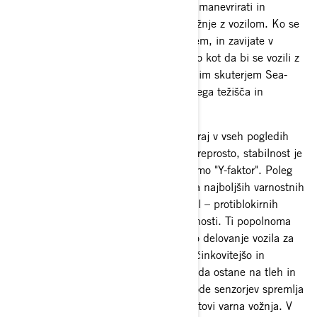
saneh Ski-Doo. Veščine voznika, kako manevrirati in
ovinkati z vozilom, se razlikujejo od vožnje z vozilom. Ko se
vozite s Can-Am Spyderjem ali Rykerjem, in zavijate v
ovinek, nagnite svojo telesno težo, tako kot da bi se vozili z
vozilom ATV, motornimi sanmi ali vodnim skuterjem Sea-
Doo. To je namenjeno znižanju splošnega težišča in
ohranjanju položaja vozila.
Vozili Can-Am Spyder in Ryker sta skoraj v vseh pogledih
veliko varnejša od dvokolesnih vozil. Preprosto, stabilnost je
veliko večja s tremi kolesi. Temu pravimo "Y-faktor". Poleg
tega sta modela Spyder in Ryker polna najboljših varnostnih
funkcij na svetu in elektronskih kontrol – protiblokirnih
zavor ABS, nadzora oprijema in stabilnosti. Ti popolnoma
avtomatski sistemi nenehno spremljajo delovanje vozila za
ohranjanje oprijema, zagotavljajo najučinkovitejšo in
najhitrejšo zavorno pot, ter pomagajo, da ostane na tleh in
je usmerjen v pravo smer. Številne vhode senzorjev spremlja
več vgrajenih računalnikov, da se zagotovi varna vožnja. V