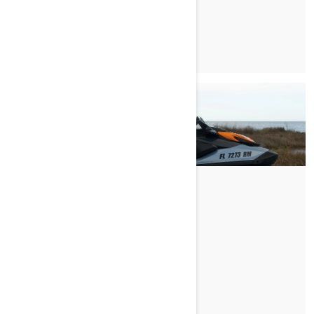
PROČITAJTE ČLANAK
BRETTOVA PRVA VOŽNJA
PROČITAJTE ČLANAK