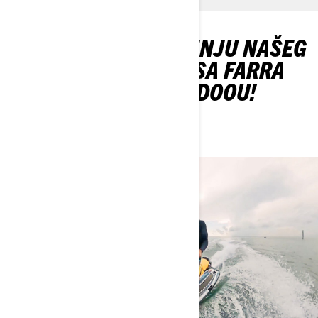
OTKRIJTE PRVU VOŽNJU NAŠEG
AMBASADORA CHRISA FARRA
NA NJEGOVOM SEA-DOOU!