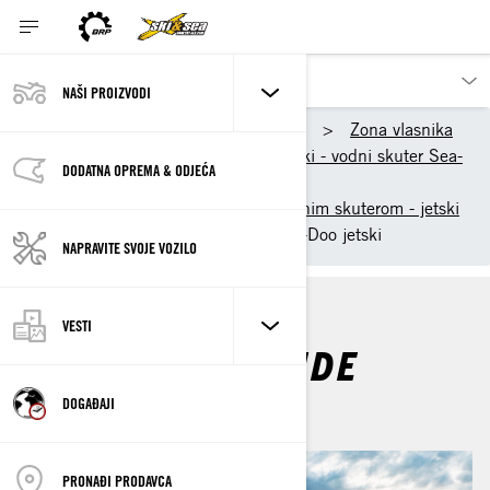
NAŠI PROIZVODI
Naši proizvodi
Sea-Doo
Zona vlasnika
Počnimo - kako koristiti jetski - vodni skuter Sea-
DODATNA OPREMA & ODJEĆA
Doo
Prva vožnja sa Sea-Doo vodnim skuterom - jetski
Chrisova prva vožnja sa Sea-Doo jetski
NAPRAVITE SVOJE VOZILO
VESTI
CHRIS' FIRST RIDE
DOGAĐAJI
PRONAĐI PRODAVCA