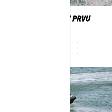
OTKRIJTE BRETTOVU PRVU
VOŽNJU
SAZNAJTE VIŠE