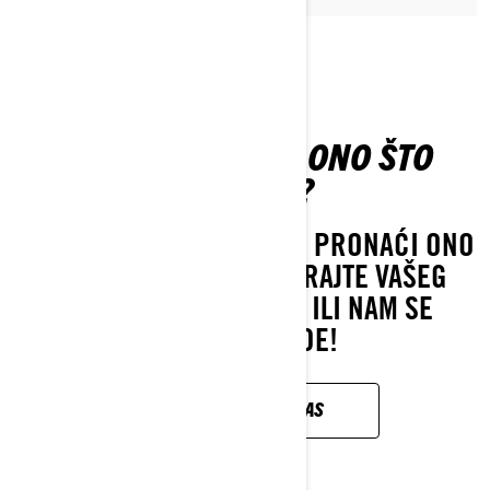
NE MOŽETE NAĆI ONO ŠTO
TRAŽITE?
AKO JOŠ UVEK NE MOŽETE PRONAĆI ONO
ŠTO TRAŽITE, KONTAKTIRAJTE VAŠEG
LOKALNOG PRODAVCA ILI NAM SE
OBRATITE OVDE!
KONTAKTIRAJTE NAS