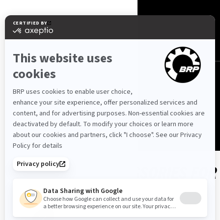
Србија (српски)
© BRP 2003-2026
Politika Privatnosti
Pristupačnost
Kolačići
Pravna napomena
Pregled Web stranice
SHOP PARTS & ACCESSORIES FOR
YOUR VEHICLE
Year