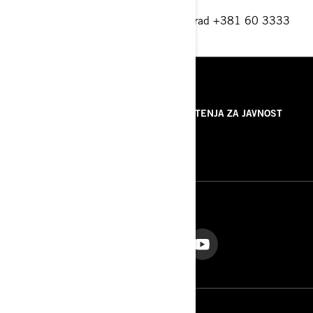
Vojni put 2 165b-Zemun, 11 080 Beograd +381 60 3333
777
beograd@ski-sea.si
RESURSI
O NAMA
SAOPŠTENJA ZA JAVNOST
KONTAKTIRAJTE NAS
ROTAX
PRATITE NAS