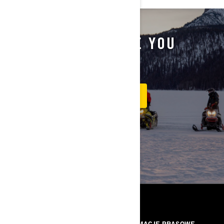
NOW, WE WILL TAKE YOU
THERE
DISCOVER UNCHARTED SOCIETY
ZASOBY