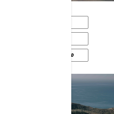
SKI-DOO
LYNX
CAN-AM OFF-ROAD
LAND