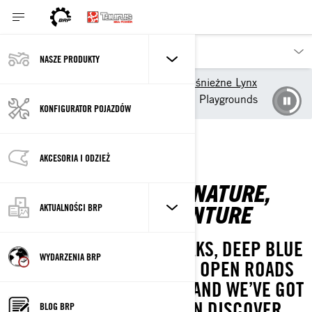
NASZE PRODUKTY
Nasze pojazdy
Skutery śnieżne Lynx
Strefa właściciela: Lynx
Playgrounds
KONFIGURATOR POJAZDÓW
AKCESORIA I ODZIEŻ
WHERE THERE’S NATURE,
THERE’S ADVENTURE
AKTUALNOŚCI BRP
THE WORLD’S SNOWY PEAKS, DEEP BLUE
WYDARZENIA BRP
WATERS, DIRT TRAILS OR OPEN ROADS
ARE NO MATCH FOR YOU. AND WE’VE GOT
A MACHINE SO YOU CAN DISCOVER
BLOG BRP