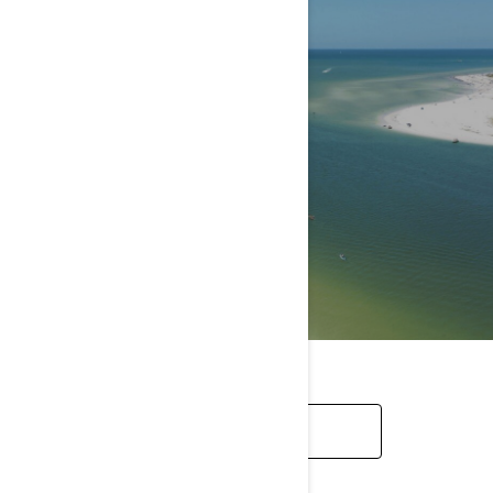
WATER
SEA-DOO