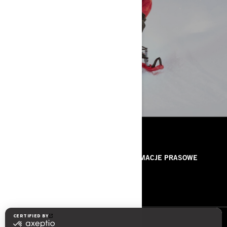
FAQ
ZASOBY
O NAS
INFORMACJE PRASOWE
KONTAKT
ROTAX
OBSERWUJ NAS