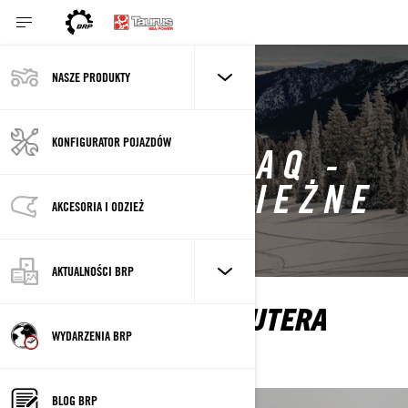
NASZE PRODUKTY
KONFIGURATOR POJAZDÓW
BRP GO! - FAQ -
SKUTERY ŚNIEŻNE
AKCESORIA I ODZIEŻ
AKTUALNOŚCI BRP
WYBIERZ MARKĘ SKUTERA
ŚNIEŻNEGO
WYDARZENIA BRP
BLOG BRP