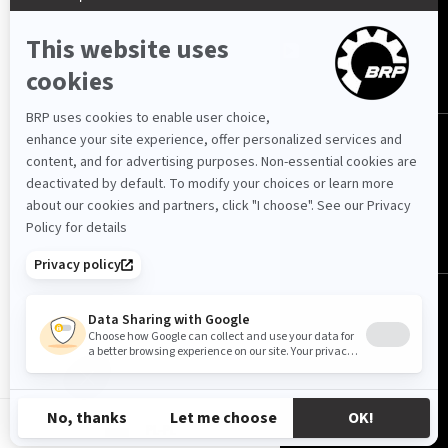
Polska (polski)
© BRP 2003-2026
Polityka prywatności
Dostępność strony internetowej
Polityka Cookie
Nota prawna
Mapa strony
PL-PL