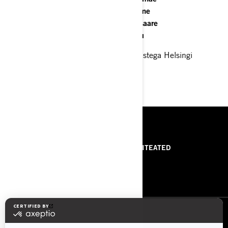
02.07 Jettide EMV III etapp Soome
30.-31.07 Jettide EMV IV etapp Orissaare
20.08 Jettide EMV V etapp Pärnu
EMV III etapp sõidetakse koos Soomlastega Helsingi
lähedal Jollas.
RESSURSID
MEIST
PRESSITEATED
VÕTA MEIEGA ÜHENDUST
ROTAX
JÄRGI MEID