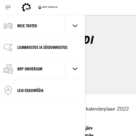
MEIE TOOTED
2022 JETISPORDI
KALENDER
LISAVARUSTUS JA SÕIDUVARUSTUS
BRP UNIVERSUM
.
LEIA EDASIMÜÜJA
Jetispordi Eesti meistrivõistluste algne kalenderplaan 2022
aastaks on järgmine:
20.-22.05 Tallinn Open 2022 Harku järv
04.06 Jettide EMV II etapp Kakumäe