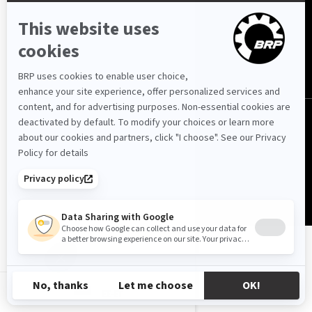
Eesti (eesti)
© BRP 2003-2026
Privaatsuspoliitika
Ligipääsetavus
Küpsiste kasutamise tingimused
Õiguslik teave
Sisukaart
EE-ET