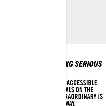
Doo GTR-ile vajaliku võimsuse, pakkudes samal ajal
VAATA 2026 MUDELIT
erakordset kütusesäästlikkust ja madalaid
hoolduskulusid.
KOHANDA OMA SÕIDUK
PROMOTIONS MAKING SERIOUS
WAVES
SEE HOW WE MAKE FUN ACCESSIBLE.
WITH OFFERS AND DEALS ON THE
RECREATION LINEUP, EXTRAORDINARY IS
ONLY A RIDE AWAY.