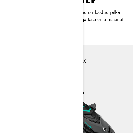
Kiirus kohtub stiiliga – need veesõidukid on loodud pilke
püüdma. Vabasta plahvatuslik jõudlus ja lase oma masinal
enda eest rääkida.
GTR
GTR-X
RXP-X
RXT-X