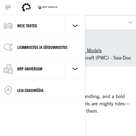
MEIE TOOTED
Our products
Sea-Doo
jetimudelid - Sea-Doo
LISAVARUSTUS JA SÕIDUVARUSTUS
Sea-Doo Personal Watercraft Models
Performance Personal Watercraft (PWC) - Sea-Doo
BRP UNIVERSUM
PANE SÜDA PÕKSUMA
PERFORMANCE LINEUP
LEIA EDASIMÜÜJA
Sharper takeoffs, tighter control and handling, and a bold
race-ready look. Our performance models are mighty rides—
and you're just the rider who can tame them.
VAATA MUDELEID