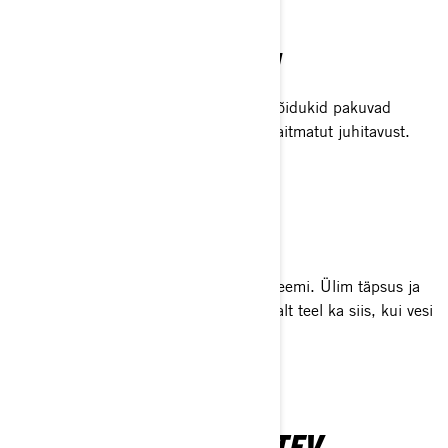
TUNNE ADRENALIINI
Leia oma piir – ja ületa see! Meie veesõidukid pakuvad
plahvatuslikku jõudlust, tippkiirust ja laitmatut juhitavust.
PÜSI RAJAL
Sattusid karmimale lõigule? Pole probleemi. Ülim täpsus ja
mugavusfunktsioonid hoiavad su kindlalt teel ka siis, kui vesi
muutub tormiseks.
JULGELT SILMAPAISTEV