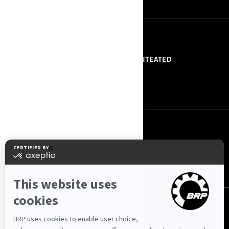
RESSURSID
MEIST
PRESSITEATED
VÕTA MEIEGA ÜHENDUST
ROTAX
JÄRGI MEID