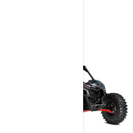
> Technické specifikace
> Přizpůsobte si vlastní
> Získejte cenovou nabídku
> Najít prodejce