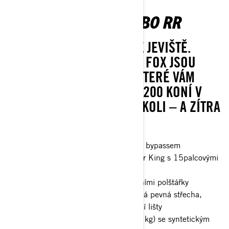
MAVERICK X RC TURBO RR
UDĚLEJTE SI ZE SVĚTA SVÉ JEVIŠTĚ.
PŘEDNÍ A ZADNÍ TLUMIČE FOX JSOU
VÝKONNÉ KOMPONENTY, KTERÉ VÁM
POMOHOU VYUŽÍT VŠECH 200 KONÍ V
JAKÉMKOLI TERÉNU A KDEKOLI – A ZÍTRA
TO ZOPAKOVAT.
Tlumiče FOX† 3.0 PODIUM RC2† s bypassem
32palcové pneumatiky XPS Hammer King s 15palcovými
koly s beadlockem
4bodový bezpečnostní pás s ramenními polštářky
Přední nárazník, poloviční dveře, celá pevná střecha,
ochranná tyč, ochranné desky, boční lišty
Naviják s nosností 4 500 lb (2 041 kg) se syntetickým