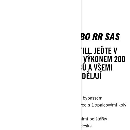
MAVERICK X RS TURBO RR SAS
LEGENDS NEVER STAND STILL. JEĎTE V
ČELE JAKÉKOLI SKUPINY S VÝKONEM 200
KONÍ, ROZVOREM 72 PALCŮ A VŠEMI
MOŽNOSTMI, KTERÉ Z NĚJ DĚLAJÍ
NESPORNÉHO LÍDRA.
Tlumiče FOX† 3.0 PODIUM RC2† s bypassem
32palcové pneumatiky XPS Trac Force s 15palcovými koly
s beadlockem
4bodový bezpečnostní pás s ramenními polštářky
Plná pevná střecha, plná ochranná deska