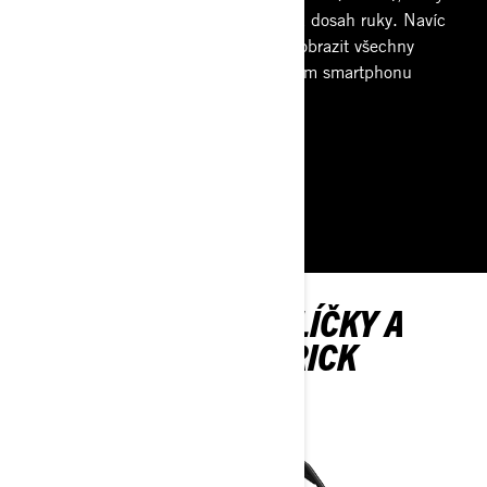
vám dává všechny ovládací prvky na dosah ruky. Navíc
vám aplikace BRP GO! umožňuje zobrazit všechny
navigační funkce a aplikace ve vašem smartphonu
přímo na obrazovce.
ZJISTĚTE VÍCE
PROZKOUMEJTE BALÍČKY A
SPECIFIKACE MAVERICK