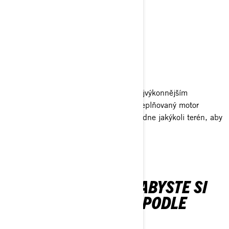
TURBO VÝKON
Navrženo pro vzrušení
Maverick, stvořený pro adrenalin, je nejvýkonnějším
čtyřmístným vozidlem na trhu. Jeho přeplňovaný motor
poskytuje bezkonkurenční výkon a zvládne jakýkoli terén, aby
vám přinesl maximální vzrušení.
PŘIZPŮSOBITELNÉ, ABYSTE SI
JE MOHLI VYTVOŘIT PODLE
SVÉHO