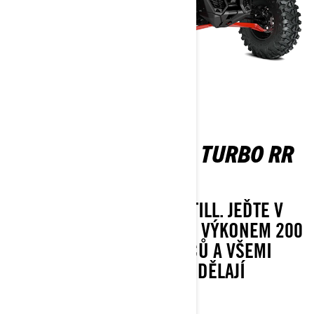
MAVERICK MAX X RS TURBO RR
SAS INT
LEGENDS NEVER STAND STILL. JEĎTE V
ČELE JAKÉKOLI SKUPINY S VÝKONEM 200
KONÍ, ROZVOREM 72 PALCŮ A VŠEMI
MOŽNOSTMI, KTERÉ Z NĚJ DĚLAJÍ
NESPORNÉHO LÍDRA.