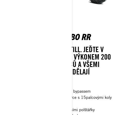
MAVERICK X RS TURBO RR
LEGENDS NEVER STAND STILL. JEĎTE V
ČELE JAKÉKOLI SKUPINY S VÝKONEM 200
KONÍ, ROZVOREM 72 PALCŮ A VŠEMI
MOŽNOSTMI, KTERÉ Z NĚJ DĚLAJÍ
NESPORNÉHO LÍDRA.
Tlumiče FOX† 3.0 PODIUM RC2† s bypassem
32palcové pneumatiky XPS Trac Force s 15palcovými koly
s beadlockem
4bodový bezpečnostní pás s ramenními polštářky