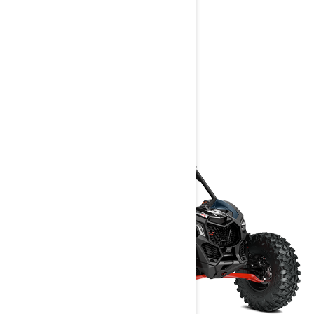
lanem
> Technické specifikace
> Přizpůsobte si vlastní
> Získejte cenovou nabídku
> Najít prodejce