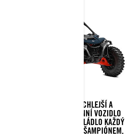
MAVERICK R, NEJRYCHLEJŠÍ A
NEJMODERNĚJŠÍ TERÉNNÍ VOZIDLO
POSTAVENÉ TAK, ABY OVLÁDLO KAŽDÝ
ZÁVOD, JE ÚŘADUJÍCÍM ŠAMPIÓNEM,