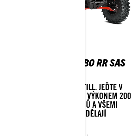
MAVERICK X RS TURBO RR SAS
INT
LEGENDS NEVER STAND STILL. JEĎTE V
ČELE JAKÉKOLI SKUPINY S VÝKONEM 200
KONÍ, ROZVOREM 72 PALCŮ A VŠEMI
MOŽNOSTMI, KTERÉ Z NĚJ DĚLAJÍ
NESPORNÉHO LÍDRA.