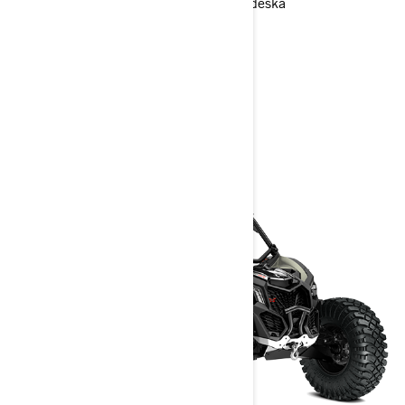
Plná pevná střecha, plná ochranná deska
> Technické specifikace
> Přizpůsobte si vlastní
> Získejte cenovou nabídku
> Najít prodejce