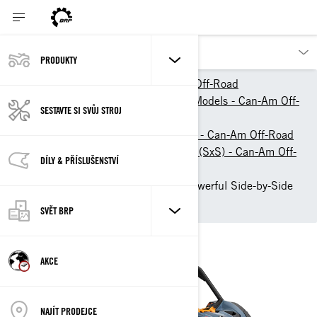
PRODUKTY
Výrobky BRP
Can-Am Off-Road
2026 ATV & Side-By-Side Models - Can-Am Off-
SESTAVTE SI SVŮJ STROJ
Road
Side-by-Side Vehicles (SSV) - Can-Am Off-Road
Sport Side-by-Side Vehicles (SxS) - Can-Am Off-
DÍLY & PŘÍSLUŠENSTVÍ
Road
2026 Can-Am Maverick: Powerful Side-by-Side
Vehicle
SVĚT BRP
AKCE
NAJÍT PRODEJCE