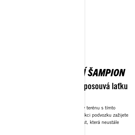
LED světly nové generace.
Získat cenovou nabídku
Najít prodejce
Žádost o ukázkovou jízdu
Přizpůsobte si vlastní
MAVERICK: PŮVODNÍ ŠAMPION
Osvědčený šampion opět posouvá laťku
výše
Uvolněte nepřekonatelnou dominanci v terénu s tímto
revolučním strojem. Díky lehké konstrukci podvozku zažijete
bleskovou agilitu a dechberoucí rychlost, která neustále
překonává očekávání.