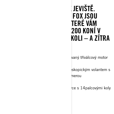
UDĚLEJTE SI ZE SVĚTA SVÉ JEVIŠTĚ.
PŘEDNÍ A ZADNÍ TLUMIČE FOX JSOU
VÝKONNÉ KOMPONENTY, KTERÉ VÁM
POMOHOU VYUŽÍT VŠECH 200 KONÍ V
JAKÉMKOLI TERÉNU A KDEKOLI – A ZÍTRA
TO ZOPAKOVAT.
200 hp, Rotax ACE 900 cc přeplňovaný tříválcový motor
Možnost volby Smart-Shox™*
10,25palcový dotykový displej s teleskopickým volantem s
ovládáním infotainmentu a zadní kamerou
FOX† 2.5 PODIUM RC2†
30palcové pneumatiky XPS Trac Force s 14palcovými koly
beadlock
> Technické specifikace
> Přizpůsobte si vlastní