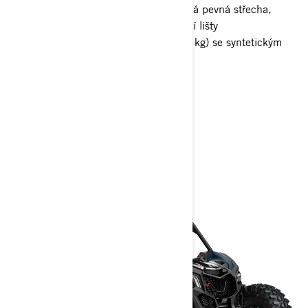
Přední nárazník, poloviční dveře, celá pevná střecha,
ochranná tyč, ochranné desky, boční lišty
Naviják s nosností 4 500 lb (2 041 kg) se syntetickým
lanem
> Technické specifikace
> Přizpůsobte si vlastní
> Získejte cenovou nabídku
> Najít prodejce