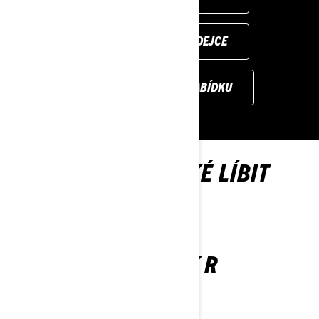
NAJDĚTE SVÉHO PRODEJCE
ZÍSKEJTE CENOVOU NABÍDKU
MŮŽE SE VÁM TAKÉ LÍBIT
MAVERICK R
2026