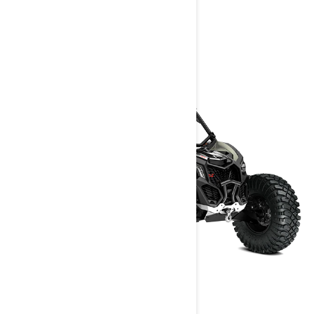
> Získejte cenovou nabídku
> Najít prodejce