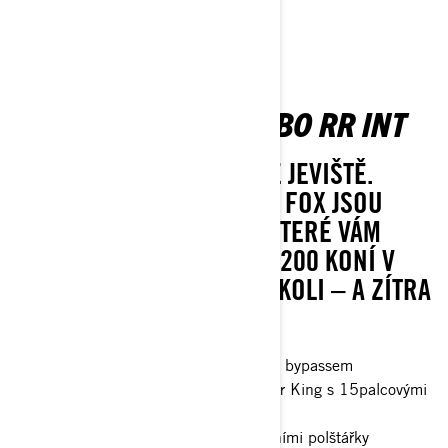
MAVERICK X RC TURBO RR INT
UDĚLEJTE SI ZE SVĚTA SVÉ JEVIŠTĚ.
PŘEDNÍ A ZADNÍ TLUMIČE FOX JSOU
VÝKONNÉ KOMPONENTY, KTERÉ VÁM
POMOHOU VYUŽÍT VŠECH 200 KONÍ V
JAKÉMKOLI TERÉNU A KDEKOLI – A ZÍTRA
TO ZOPAKOVAT.
Tlumiče FOX† 3.0 PODIUM RC2† s bypassem
32palcové pneumatiky XPS Hammer King s 15palcovými
koly s beadlockem
4bodový bezpečnostní pás s ramenními polštářky