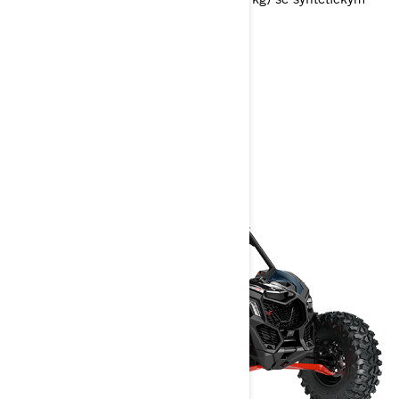
lanem
> Technické specifikace
> Přizpůsobte si vlastní
> Získejte cenovou nabídku
> Najít prodejce