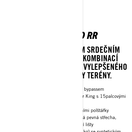
MAVERICK DS TURBO RR
ZÁVODĚTE POUZE SE SVÝM SRDEČNÍM
TEPSEM. DS TURBO RR JE KOMBINACÍ
STANDARDNÍCH FUNKCÍ A VYLEPŠENÉHO
ODPRUŽENÍ PRO VŠECHNY TERÉNY.
Tlumiče FOX† 3.0 PODIUM RC2† s bypassem
32palcové pneumatiky XPS Hammer King s 15palcovými
koly s beadlockem
4bodový bezpečnostní pás s ramenními polštářky
Přední nárazník, poloviční dveře, celá pevná střecha,
ochranná tyč, ochranné desky, boční lišty
Naviják s nosností 4 500 lb (2 041 kg) se syntetickým