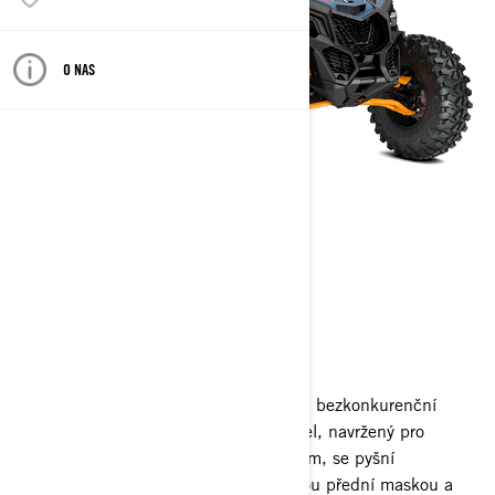
O NAS
MAVERICK
2026
Vyzkoušejte závodně prověřený výkon a bezkonkurenční
odolnost modelu Maverick. Tento model, navržený pro
adrenalinové zážitky s turbodmychadlem, se pyšní
vylepšeným vzhledem s modernizovanou přední maskou a