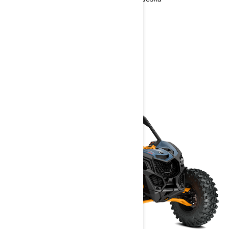
> Technické specifikace
> Přizpůsobte si vlastní
> Získejte cenovou nabídku
> Najít prodejce