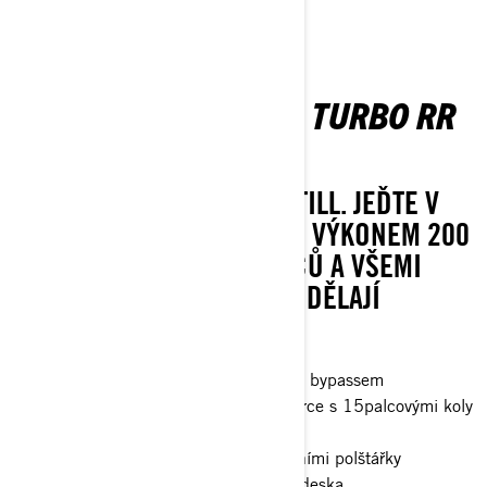
MAVERICK MAX X RS TURBO RR
SAS
LEGENDS NEVER STAND STILL. JEĎTE V
ČELE JAKÉKOLI SKUPINY S VÝKONEM 200
KONÍ, ROZVOREM 72 PALCŮ A VŠEMI
MOŽNOSTMI, KTERÉ Z NĚJ DĚLAJÍ
NESPORNÉHO LÍDRA.
Tlumiče FOX† 3.0 PODIUM RC2† s bypassem
32palcové pneumatiky XPS Trac Force s 15palcovými koly
s beadlockem
4bodový bezpečnostní pás s ramenními polštářky
Plná pevná střecha, plná ochranná deska