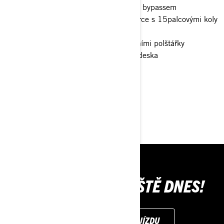
Tlumiče FOX† 3.0 PODIUM RC2† s bypassem
32palcové pneumatiky XPS Trac Force s 15palcovými koly
s beadlockem
4bodový bezpečnostní pás s ramenními polštářky
Plná pevná střecha, plná ochranná deska
> Technické specifikace
> Přizpůsobte si vlastní
> Získejte cenovou nabídku
> Najít prodejce
KUPTE SI SVŮJ JEŠTĚ DNES!
ŽÁDOST O ZKUŠEBNÍ JÍZDU