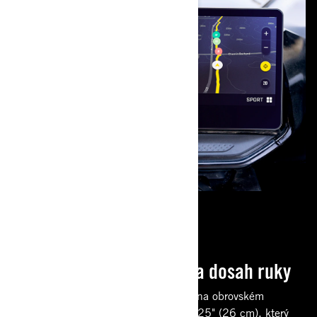
PROPOJENÁ JÍZDA
Vše, co potřebujete, na dosah ruky
Vyzkoušejte vylepšenou konektivitu na obrovském
dotykovém displeji o úhlopříčce 10,25" (26 cm), který