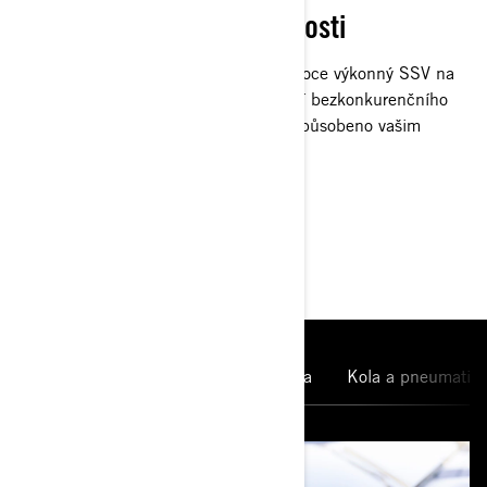
Objevte neomezené možnosti
Maverick je nejvíce přizpůsobitelný vysoce výkonný SSV na
trhu. Přizpůsobte si své vozidlo pomocí bezkonkurenčního
výběru příslušenství LinQ, které je přizpůsobeno vašim
potřebám!
HLAVNÍ FUNKCE
10,25'' dotykový displej
Příprava
Kola a pneumatiky