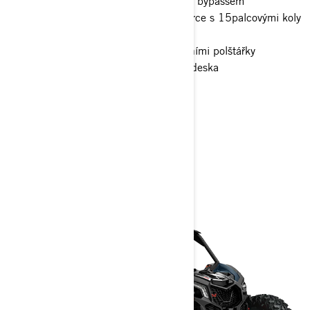
Tlumiče FOX† 3.0 PODIUM RC2† s bypassem
32palcové pneumatiky XPS Trac Force s 15palcovými koly
s beadlockem
4bodový bezpečnostní pás s ramenními polštářky
Plná pevná střecha, plná ochranná deska
> Technické specifikace
> Přizpůsobte si vlastní
> Získejte cenovou nabídku
> Najít prodejce