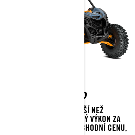
MAVERICK DS TURBO
TO NEJLEPŠÍ JE JEŠTĚ LEPŠÍ NEŽ
KDYKOLI PŘEDTÍM. VYSOKÝ VÝKON ZA
DOPORUČENOU MALOOBCHODNÍ CENU,