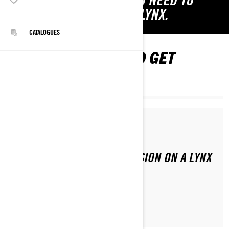
LEARN EXACTLY WHAT YOU NEED TO
KNOW ABOUT YOUR NEW LYNX.
CATALOGUES
WATCH, LEARN AND GET
READY
Par Lynx Snowmobiles
HOW TO ADJUST CHAIN TENSION ON A LYNX
SNOWMOBILE?