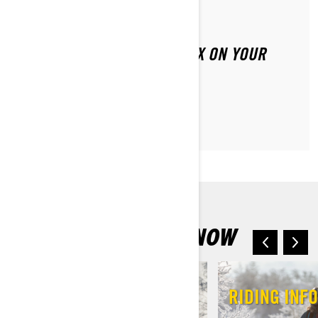
Par Lynx Snowmobiles
HOW TO REPLACE THE HYFAX ON YOUR
LYNX
EVERYTHING NEW
OWNERS NEED TO KNOW
MY FIRST RIDE
RIDING INF