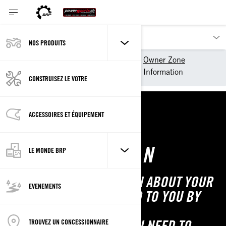
NOS PRODUITS
Nos produits
Lynx
Owner Zone
Getting Started
Vehicle Information
CONSTRUISEZ LE VOTRE
ACCESSOIRES ET ÉQUIPEMENT
VEHICLE
INFORMATION
LE MONDE BRP
IMPORTANT INFORMATION ABOUT YOUR
EVENEMENTS
NEW VEHICLE, EXPLAINED TO YOU BY
OUR PRO RIDERS.
TROUVEZ UN CONCESSIONNAIRE