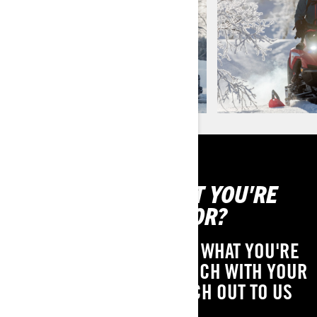
CAN'T FIND WHAT YOU'RE
LOOKING FOR?
IF YOU STILL CAN'T FIND WHAT YOU'RE
LOOKING FOR, GET IN TOUCH WITH YOUR
LOCAL DEALER OR REACH OUT TO US
HERE!