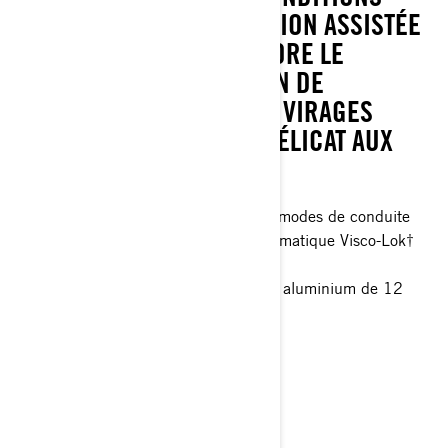
AVEC FACILITÉ. LA DIRECTION ASSISTÉE
DYNAMIQUE (DPS) AMÉLIORE LE
CONFORT ET LA SENSATION DE
CONDUITE PARTOUT : DES VIRAGES
SERRÉS SUR UN GAZON DÉLICAT AUX
SENTIERS DIFFICILES.
Freinage moteur intelligent (iEB) et modes de conduite
Différentiel avant à verrouillage automatique Visco-Lok†
QE
Pneus de 26 pouces avec jantes en aluminium de 12
pouces
Plaque de protection intégrale
850 points forts du forfait, plus ;
> Spécifications techniques
> Personnalisez le vôtre