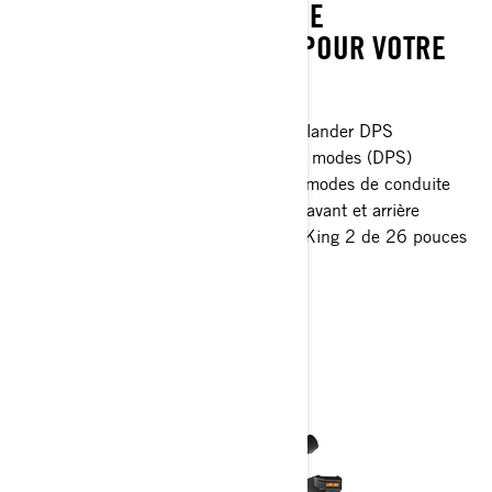
TREUIL GARANTISSENT UNE
PRÉPARATION OPTIMALE POUR VOTRE
PROCHAINE AVENTURE.
Principales caractéristiques de l'Outlander DPS
Direction assistée dynamique à trois modes (DPS)
Freinage moteur intelligent (iEB) et modes de conduite
Treuil de 3 500 lb avec pare-chocs avant et arrière
Pneus tout-terrain dédiés XPS Trail King 2 de 26 pouces
> Spécifications techniques
> Personnalisez le vôtre
> Obtenir un devis
> Trouver un revendeur