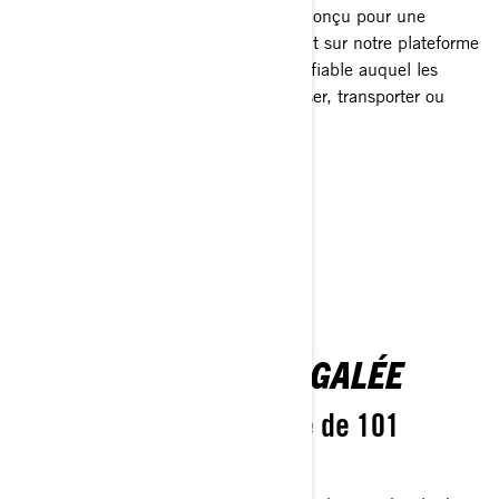
travailler plus dur et à aller plus loin. Conçu pour une
utilisation en toutes saisons et construit sur notre plateforme
la plus avancée à ce jour, c'est le VTT fiable auquel les
conducteurs font confiance pour chasser, transporter ou
parcourir les sentiers, jour après jour.
Obtenir un devis
Trouver un concessionnaire
Demander un trajet de démonstration
Personnalisez votre
UNE PUISSANCE INÉGALÉE
Une puissance dominante de 101
chevaux