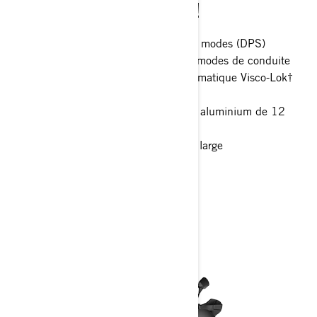
BAGAGES ET C'EST PARTI !
Direction assistée dynamique à trois modes (DPS)
Freinage moteur intelligent (iEB) et modes de conduite
Différentiel avant à verrouillage automatique Visco-Lok†
QE
Pneus de 26 pouces avec jantes en aluminium de 12
pouces
Écran numérique de 7,6 pouces de large
> Spécifications techniques
> Personnalisez le vôtre
> Obtenir un devis
> Trouver un revendeur