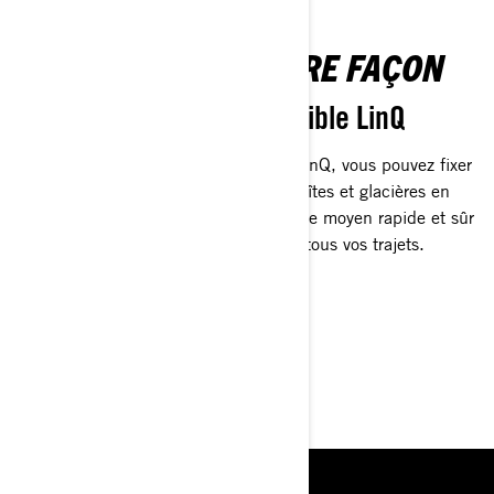
EMBALLEZ-LE À VOTRE FAÇON
Système de stockage flexible LinQ
Transportez plus et faites plus. Avec LinQ, vous pouvez fixer
ou changer de porte-bagages, sacs, boîtes et glacières en
quelques secondes, sans outils. C'est le moyen rapide et sûr
de personnaliser votre Outlander pour tous vos trajets.
CARACTÉRISTIQUES
PRINCIPALES