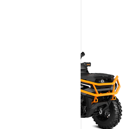
> Spécifications techniques
> Personnalisez le vôtre
> Obtenir un devis
> Trouver un revendeur