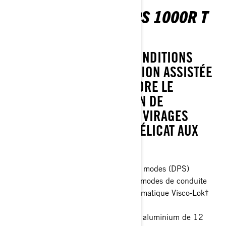
OUTLANDER MAX DPS 1000R T
ABS
AFFRONTEZ LES PIRES CONDITIONS
AVEC FACILITÉ. LA DIRECTION ASSISTÉE
DYNAMIQUE (DPS) AMÉLIORE LE
CONFORT ET LA SENSATION DE
CONDUITE PARTOUT : DES VIRAGES
SERRÉS SUR UN GAZON DÉLICAT AUX
SENTIERS DIFFICILES.
Direction assistée dynamique à trois modes (DPS)
Freinage moteur intelligent (iEB) et modes de conduite
Différentiel avant à verrouillage automatique Visco-Lok†
QE
Pneus de 26 pouces avec jantes en aluminium de 12