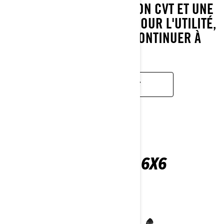
TRAVAIL, LA TRANSMISSION CVT ET UNE
SUSPENSION CALIBRÉE POUR L'UTILITÉ,
IL EST CONÇU POUR CONTINUER À
ROULER.
EN SAVOIR PLUS
OUTLANDER 6X6
2026