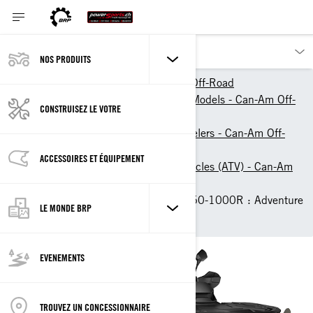
NOS PRODUITS
Nos produits
Can-Am Off-Road
2026 ATV & Side-By-Side Models - Can-Am Off-
CONSTRUISEZ LE VOTRE
Road
ATVs, Quad Bikes & 4-Wheelers - Can-Am Off-
Road
ACCESSOIRES ET ÉQUIPEMENT
Recreational All-Terrain Vehicles (ATV) - Can-Am
Off-Road
2026 Can-Am Outlander 850-1000R : Adventure
LE MONDE BRP
ATVs
EVENEMENTS
TROUVEZ UN CONCESSIONNAIRE