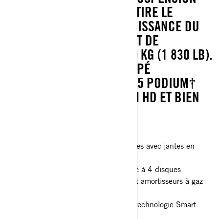
FOX RÉVISÉE ET ÉLARGIE TIRE LE
MEILLEUR PARTI DE LA PUISSANCE DU
MOTEUR ROTAX ET PERMET DE
REMORQUER JUSQU'À 830 KG (1 830 LB).
LE MODÈLE XT-P EST ÉQUIPÉ
D'AMORTISSEURS FOX† 1.5 PODIUM†
QS3, D'UN TREUIL CAN-AM HD ET BIEN
PLUS ENCORE.
Différentiel avant Visco-4Lok†
Pneus XPS Trail King 2 de 27 pouces avec jantes en
aluminium beadlock de 14 pouces
Système de freinage surdimensionné à 4 disques
- Écran numérique de 7,6 pouces et amortisseurs à gaz
Piggyback FOX Podium QS3
- Écran tactile de 10,25 pouces et technologie Smart-
Shocks