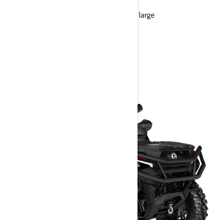
pouces
Écran numérique de 7,6 pouces de large
> Spécifications techniques
> Personnalisez le vôtre
> Obtenir un devis
> Trouver un revendeur