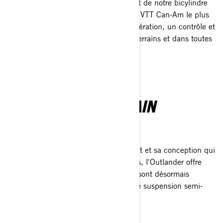
Le 1000R, avec ses 101 ch provenant de notre bicylindre
en V Rotax de 999 cm3, le moteur de VTT Can-Am le plus
puissant jamais conçu, offre une accélération, un contrôle et
une confiance palpitants sur tous les terrains et dans toutes
les tâches.
MAÎTRISEZ LE TERRAIN
Suspension et maniabilité
Avec sa suspension à long débattement et sa conception qui
facilite le franchissement des obstacles, l'Outlander offre
confort et contrôle. Certaines versions sont désormais
équipées du système Smart-Shox : une suspension semi-
active qui s'adapte en temps réel.