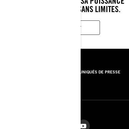
MANIABILITÉ. EXPLOITEZ SA PUISSANCE
POUR DES AVENTURES SANS LIMITES.
EN SAVOIR PLUS
RESSOURCES
À PROPOS DE NOUS
COMMUNIQUÉS DE PRESSE
CONTACT
ROTAX
NOUS SUIVRE