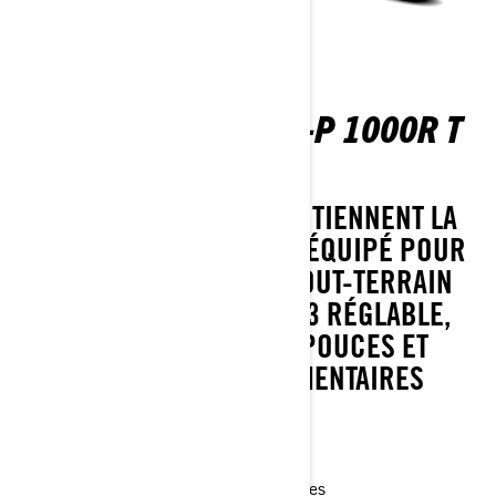
OUTLANDER MAX XT-P 1000R T
ABS
DES PERFORMANCES QUI TIENNENT LA
DISTANCE. ENTIÈREMENT ÉQUIPÉ POUR
LE STYLE ET LA VITESSE TOUT-TERRAIN
AVEC FOX 1.5 PODIUM QS3 RÉGLABLE,
ROUES BEADLOCK DE 14 POUCES ET
AMÉLIORATIONS SUPPLÉMENTAIRES
D'USINE.
Différentiel avant Visco-4Lok†
Pneus XPS Trail King 2 de 27 pouces