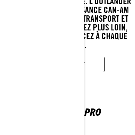
CONÇU POUR L'AVENTURE. L'OUTLANDER
500/700 OFFRE LA PUISSANCE CAN-AM
POUR LES SENTIERS, LE TRANSPORT ET
BIEN PLUS ENCORE. ALLEZ PLUS LOIN,
FAITES-EN PLUS ET FONCEZ À CHAQUE
KILOMÈTRE.
EN SAVOIR PLUS
OUTLANDER PRO
2026