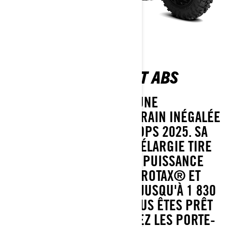
OUTLANDER XT 850 T ABS
PRENEZ LE CONTRÔLE D'UNE
PERFORMANCE TOUT-TERRAIN INÉGALÉE
AVEC LE VTT OUTLANDER DPS 2025. SA
SUSPENSION RÉVISÉE ET ÉLARGIE TIRE
LE MEILLEUR PARTI DE LA PUISSANCE
LÉGENDAIRE DU MOTEUR ROTAX® ET
PERMET DE REMORQUER JUSQU'À 1 830
LB (830 KG). LORSQUE VOUS ÊTES PRÊT
À VOUS ÉQUIPER, CHARGEZ LES PORTE-