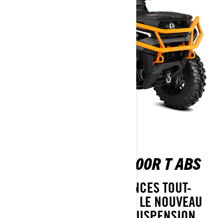
OUTLANDER XT-P 1000R T ABS
PROFITEZ DE PERFORMANCES TOUT-
TERRAIN INÉGALÉES AVEC LE NOUVEAU
VTT OUTLANDER XT-P. LA SUSPENSION