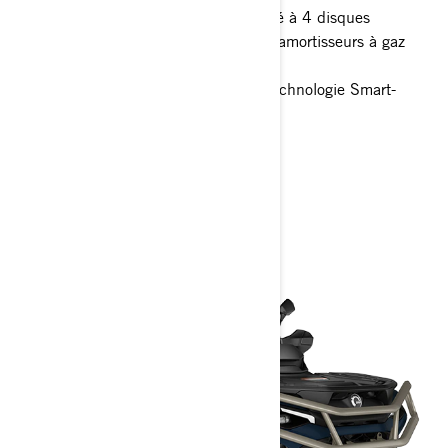
Système de freinage surdimensionné à 4 disques
Écran numérique de 7,6 pouces et amortisseurs à gaz
Piggyback FOX Podium QS3
Écran tactile de 10,25 pouces et technologie Smart-
Shocks
> Spécifications techniques
> Personnalisez le vôtre
> Obtenir un devis
> Trouver un revendeur