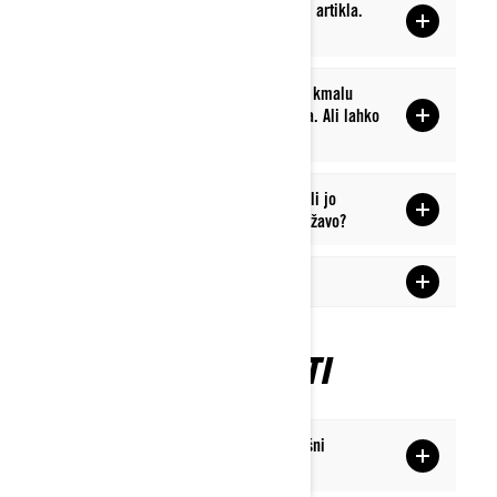
Nisem prejel promocijskega popusta ali artikla.
Kako lahko dobim pomoč?
Pravkar sem kupil novega Sea-Dooja in kmalu
zatem je bila objavljena nova promocija. Ali lahko
kaj naredim?
Ali lahko kupim enoto iz druge države ali jo
vzamem s seboj, če se selim v drugo državo?
Kdaj bom dobil svoj novi Sea-Doo?
NAUČITE SE VOZITI
Ali se na mojem območju dogajajo kakšni
dogodki?