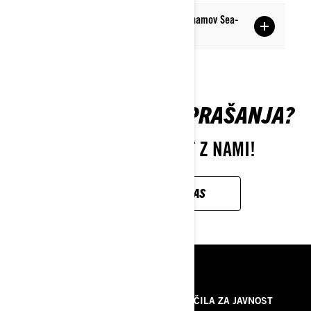
Kako se naročim/odjavim z poštnih seznamov Sea-
Doo?
IMATE ŠE VEDNO VPRAŠANJA?
STOPITE V KONTAKT Z NAMI!
KONTAKTIRAJTE NAS
VIRI
O NAS
SPOROČILA ZA JAVNOST