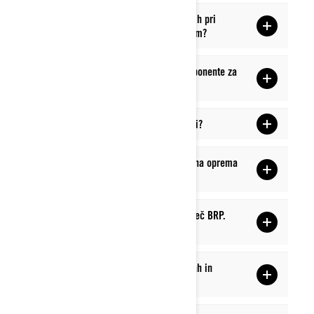
Imam pomislek o delu/nenaročenih delih pri
svojem trgovcu Sea-Doo. Kaj naj naredim?
Kje lahko dobim nadomestne dele/komponente za
kupljeno dodatno opremo?
Ali lahko dele pošljem neposredno meni?
Kako lahko ugotovim, ali je moja dodatna oprema
združljiva z mojim Sea-Doojem?
Potrebujem del, ki je zastarel/ne nosi več BRP.
Kam lahko grem?
Kako lahko izvem o trenutnih promocijah in
spodbudah?