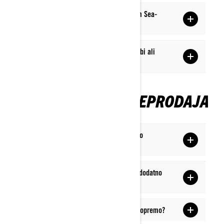
Katera čistila lahko uporabim na svojem Sea-
Dooju?
Kako naj hranim Sea-Doo, ko ni v uporabi ali
pozimi?
NADGRADNJA/PREPRODAJA
Ali lahko kupim dele in dodatke Sea-Doo
neposredno pri Sea-doo?
Kje lahko najdem navodila za kupljeno dodatno
opremo?
Kako dobim podporo za del ali dodatno opremo?