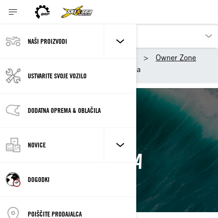
NAŠI PROIZVODI
Naši proizvodi
Sea-Doo
Owner Zone
Pogosto zastavljena vprašanja
USTVARITE SVOJE VOZILO
DODATNA OPREMA & OBLAČILA
POGOSTO
NOVICE
ZASTAVLJENA
VPRAŠANJA
DOGODKI
POIŠČITE PRODAJALCA