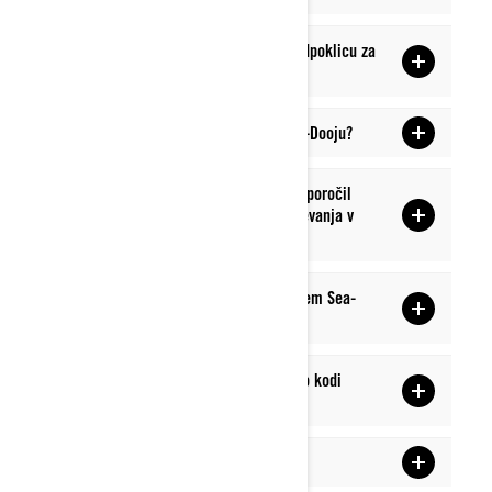
Kako pridobim potrdilo o varnostnem odpoklicu za
Sea-Doo?
Kakšno olje naj uporabim v svojem Sea-Dooju?
Kaj naj storim, če je moj prodajalec priporočil
vzdrževanje/servis, ki ni v urniku vzdrževanja v
priročniku mojega lastnika?
Katero vrsto goriva naj uporabim v svojem Sea-
Dooju?
Na zaslonu se mi je pojavilo opozorilo o kodi
napake/indikatorju. Kaj to pomeni?
Kaj se šteje za oblačila?