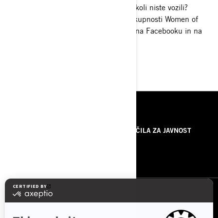
Ste dolgoletna voznica? Dobrodošli. Nikoli niste vozili?
Dobrodošli, prav tako. Odkrijte več o skupnosti Women of
On-Road in kako se ji lahko pridružite na Facebooku in na
cesti.
VKLJUČI SE ZDAJ
VIRI
O NAS
SPOROČILA ZA JAVNOST
KONTAKTIRAJTE NAS
ROTAX
SLEDITE NAM