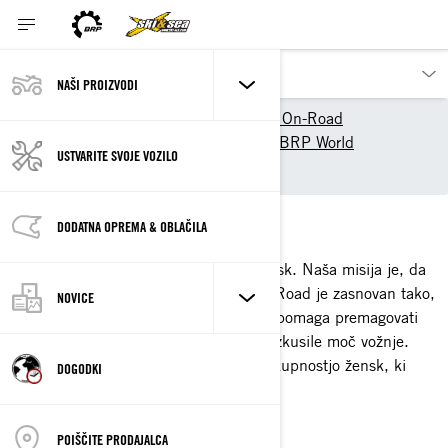
NAŠI PROIZVODI
Naši proizvodi
Can-Am On-Road
Izkusite Can-Am On-Road - BRP World
USTVARITE SVOJE VOZILO
ŽENSKE ZA VOLANOM
ŽENSKE ZA VOLANOM
DODATNA OPREMA & OBLAČILA
Le 20 % vseh voznikov na cesti je žensk. Naša misija je, da
to spremenimo. Projekt Women of On-Road je zasnovan tako,
NOVICE
da z vključevanjem in izobraževanjem pomaga premagovati
ovire, ki ženskam preprečujejo, da bi izkusile moč vožnje.
Odkrijte moč in samozavest vožnje s skupnostjo žensk, ki
DOGODKI
vozijo trikolesnike.
ŽENSKE ZA VOLANOM
POIŠČITE PRODAJALCA