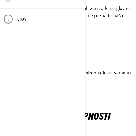
Spoznajte nekaj zanimivih in dinamičnih žensk, ki so glavne
na cesti. Prisluhnite njihovim zgodbam in spoznajte našo
O NAS
skupnost.
ZA VEČ
PRIČNITE Z UČENJEM
Odkrijte orodja in učna gradiva, ki jih potrebujete za varno in
enostavno vožnjo s trikolesnikom.
ODKRIJ VEČ
POSTANITE ČLAN SKUPNOSTI
WOMEN OF ON-ROAD.