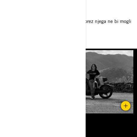
Obvezna dodatna oprema
Naslonjalo za voznika Can-Am 1 up – brez njega ne bi mogli
voziti.