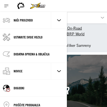
NAŠI PROIZVODI
Naši proizvodi
Can-Am On-Road
Izkusite Can-Am On-Road - BRP World
USTVARITE SVOJE VOZILO
Can-Am Skupnost
Can-am ambasadorka Beth Vilker Samreny
DODATNA OPREMA & OBLAČILA
Nazaj
NOVICE
BETH VILKER
DOGODKI
SAMRENY
POIŠČITE PRODAJALCA