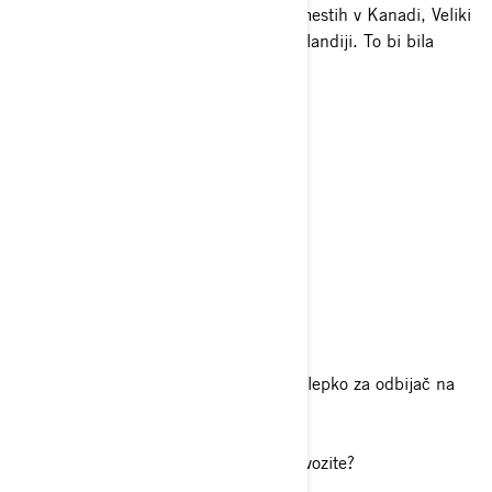
se z njimi vozila po njihovih domačih mestih v Kanadi, Veliki
Britaniji, Norveški, Avstraliji in Novi Zelandiji. To bi bila
uresničitev sanj.
Je kaj zabavnega o vas?
Nimam debelega črevesa.
Vaša najljubša hrana?
Tofu General Tso
Vaša najljubša zvrst glasbe?
Alternativa
Kakšna je vaša filozofija življenja?
"Bodi ljubezniv!" In da, to imam kot nalepko za odbijač na
avtu in eno na mojih čeladah.
Kaj radi počnete, ko niste zunaj in ne vozite?
Potujem!