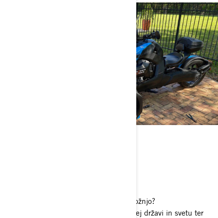
Hišni ljubljenčki?
Reševalni pes po imenu Frisby!
Najljubši kraj za vožnjo?
Gorovje Georgia jeseni.
Katera je vaša sanjska destinacija za vožnjo?
Rada bi obiskala svoje naročnike po vsej državi in svetu ter