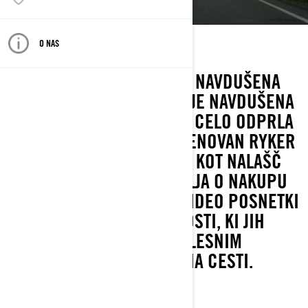
Domači kraj: Pompano Beach, Florida
O NAS
Trenutno vozi: Can-Am Ryker
BETH VILKER SAMRENY JE NAVDUŠENA
VOZNICA RYKERJEV. TAKO JE NAVDUŠENA
NAD SVOJO VOŽNJO, DA JE CELO ODPRLA
SVOJ YOUTUBE KANAL, IMENOVAN RYKER
RYDES. NJENA VSEBINA JE KOT NALAŠČ
ZA VSAKOGAR, KI RAZMIŠLJA O NAKUPU
CAN-AM RYKER – NJENI VIDEO POSNETKI
POUDARJAJO VSE PREDNOSTI, KI JIH
PRINAŠA VOŽNJA S TRIKOLESNIM
MOTORJEM IN ŽIVLJENJE NA CESTI.