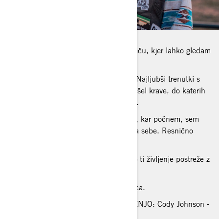
NAJLJUBŠI KRAJ ZA VOŽNJO: Po ranču, kjer lahko gledam
svoje bikce.
NAJBOLJŠA TERENSKA IZKUŠNJA: Najljubši trenutki s
Traxterjem so bili, ko sem v grmovju našel krave, do katerih
nisem mogel priti s svojim tovornjakom.
NAJVEČJA INSPIRACIJA: Jaz. V vsem, kar počnem, sem
najboljši. Vsak dan navdihujem samega sebe. Resnično
neverjetno je, kako neverjeten sem.
TVOJA ŽIVLJENJSKA FILOZOFIJA: Ko ti življenje postreže z
limonami, jih ovij z vrvjo za bike!
NAJLJUBŠA HRANA: Goveja zarebrnica.
GLASBA, KI JO POSLUŠAŠ MED VOŽNJO: Cody Johnson -
country glasba.