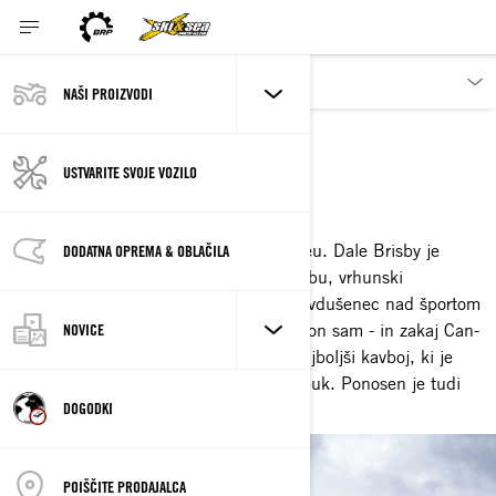
NAŠI PROIZVODI
DALE BRISBY
AMBASADOR
USTVARITE SVOJE VOZILO
PRVAK V RODEU.
Če ne jaha bikov ... pa razmišlja o rodeu. Dale Brisby je
DODATNA OPREMA & OBLAČILA
zvezdnik oddaje Rodeo Time na YouTubu, vrhunski
tekmovalec v rodeu in vseživljenjski navdušenec nad športom
na prostem. Spremljajte ga, ko je, no, on sam - in zakaj Can-
NOVICE
Am izdeluje zanj najboljše stroje. Je najboljši kavboj, ki je
kdaj koli nosil škornje in kavbojski klobuk. Ponosen je tudi
DOGODKI
na to, da je zelo dober snapchatter.
POIŠČITE PRODAJALCA