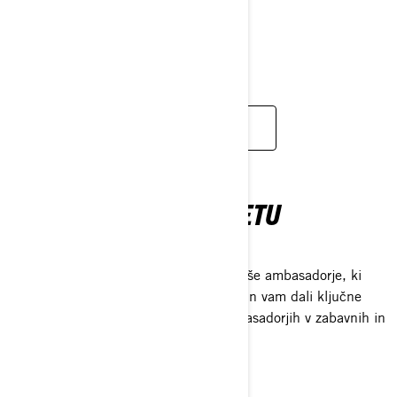
IZBRANO VOZILO
TRAXTER
SEE TRAXTER
ŠOLA VOŽNJE NA SPLETU
PRESENTED BY CAN-AM
Spremljajte Dale Brisbya, spoznajte naše ambasadorje, ki
bodo z vami delili zanimiva spoznanja in vam dali ključne
nasvete in izvedite še več o naših ambasadorjih v zabavnih in
interaktivnih intervjujih.
DISCOVER