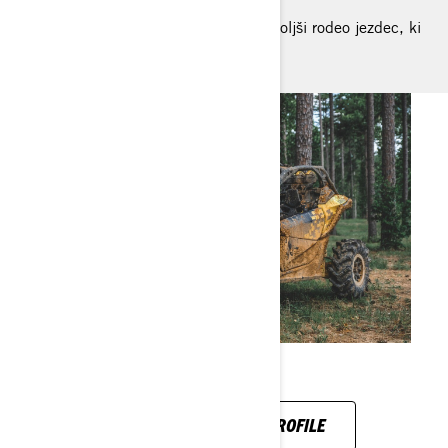
NAJVEČJI DOSEŽEK: To, da sem najboljši rodeo jezdec, ki
je kdaj koli hodil po svetu.
SEE HIS INSTAGRAM PROFILE