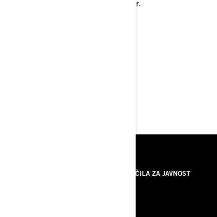
Prijava je obvezna na: info@litric.hr.
Več informacij sledi ob prijavi.
> Preberite novico dogodka
VIRI
O NAS
SPOROČILA ZA JAVNOST
KONTAKTIRAJTE NAS
ROTAX