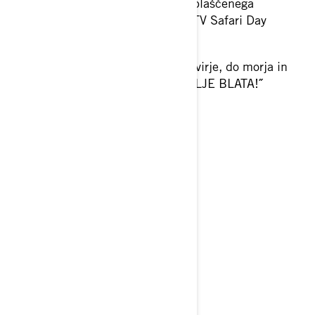
Ekipa iz podjetja Litrić d.o.o., pooblaščenega
prodajalca Ski&Sea, vas vabi na ATV Safari Day
22.5.2021 v bližini Dubrovnika.
˝Pot nas bo vodila skozi gozd, močvirje, do morja in
nazaj. Popolna vožnja za LJUBITELJE BLATA!˝
Začetek:
9.00
Dolžina poti:
cca 80 km
Kosilo:
16.00, Koraćeva Kuća
Vrnitev:
18.00
Zaradi Covida je na voljo le 6 mest.