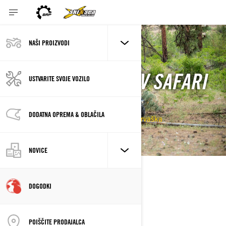
NAŠI PROIZVODI
Nazaj na dogodke
LITRIĆ D.O.O. - ATV SAFARI
USTVARITE SVOJE VOZILO
DAN
DODATNA OPREMA & OBLAČILA
22/05/2021 - 22/05/2021
Dubrovnik, Hrvaška
NOVICE
OPIS
DOGODKI
POIŠČITE PRODAJALCA
LOKACIJA