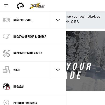
Shopping Tools
Customise your own Ski-Doo
NAŠI PROIZVODI
Customise your own Renegade X-RS
DODATNA OPREMA & ODJEĆA
BACK TO 2026 RENEGADE
NAPRAVITE SVOJE VOZILO
CUSTOMISE YOUR
VESTI
OWN RENEGADE
DOGAĐAJI
PRONAĐI PRODAVCA