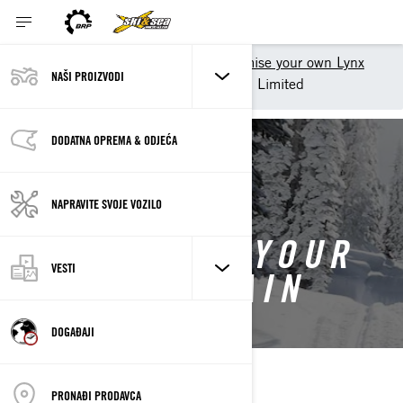
Shopping Tools
Customise your own Lynx
NAŠI PROIZVODI
Customise your own Xterrain Limited
DODATNA OPREMA & ODJEĆA
BACK TO 2026 XTERRAIN
NAPRAVITE SVOJE VOZILO
CUSTOMISE YOUR
VESTI
OWN XTERRAIN
DOGAĐAJI
PRONAĐI PRODAVCA