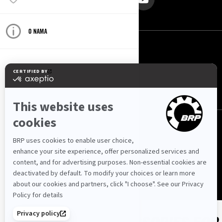
O NAMA
Србија (српски)
© BRP 2003-2026
Politika Privatnosti
Pristupačnost
Kolačići
Pravna napomena
Pregled Web stranice
SHOP PARTS & ACCESSORIES FOR