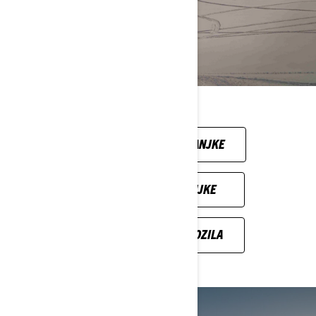
SKI-DOO MOTORNE SANJKE
LYNX MOTORNE SANJKE
CAN-AM OFF-ROAD VOZILA