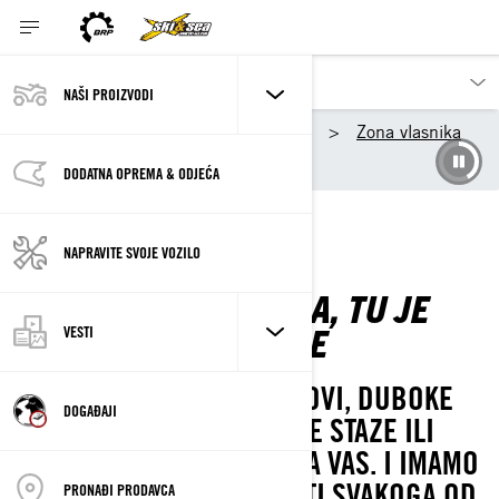
NAŠI PROIZVODI
Naši proizvodi
Sea-Doo
Zona vlasnika
BRP Igrališta
DODATNA OPREMA & ODJEĆA
NAPRAVITE SVOJE VOZILO
GDJE JE PRIRODA, TU JE
AVANTURE
VESTI
SVJETSKI SNJEŽNI VRHOVI, DUBOKE
DOGAĐAJI
PLAVE VODE, PRVAŠKE STAZE ILI
OTVORENE CESTE NISU ZA VAS. I IMAMO
STROJ DA MOŽETE OTKRITI SVAKOGA OD
PRONAĐI PRODAVCA