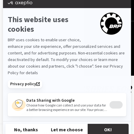
Србија (српски)
© BRP 2003-2026
Politika Privatnosti
Pristupačnost
Kolačići
Pravna napomena
Pregled Web stranice
SHOP PARTS & ACCESSORIES FOR
YOUR VEHICLE
Year
Model
Package
Engine
RS-SR