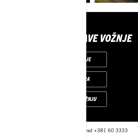
ALATI ZA IZBOR PRAVE VOŽNJE
PRILAGODITE SVOJE
PRONAĐITE DILERA
ZATRAŽITE DEMO VOŽNJU
Vojni put 2 165b-Zemun, 11 080 Beograd +381 60 3333
777
beograd@ski-sea.si