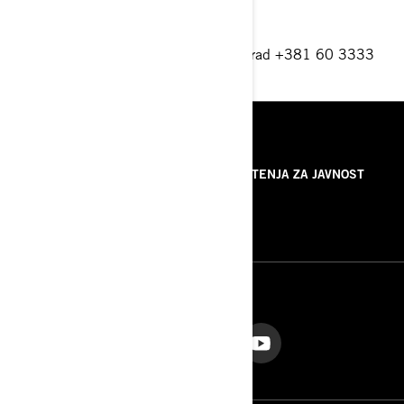
Vojni put 2 165b-Zemun, 11 080 Beograd +381 60 3333
777
beograd@ski-sea.si
RESURSI
O NAMA
SAOPŠTENJA ZA JAVNOST
KONTAKTIRAJTE NAS
ROTAX
PRATITE NAS