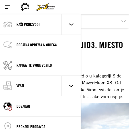
NAŠI PROIZVODI
REINALDO VARELA
REINALDO VARELA OSVOJIO3. MJESTO
DODATNA OPREMA & ODJEĆA
NA UTRCI U BRAZILU
NAPRAVITE SVOJE VOZILO
POBJEDNIK RELIJA DAKAR ZA CAN-AM
Reinaldo Varela je 2018. godine pobijedio u kategoriji Side-
by-Side na reliju Dakar s Can-Am-ovim Maverickom X3. Od
VESTI
svojih korijena u Brazilu do off-road utrka širom svijeta, on je
prvak svjetske klase kojega možete pratiti ... ako vam uspije.
DOGAĐAJI
PRONAĐI PRODAVCA