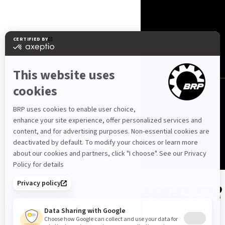
Србија (српски)
© BRP 2003-2026
Politika Privatnosti
Pristupačnost
Kolačići
Pravna napomena
Pregled Web stranice
SHOP PARTS & ACCESSORIES FOR
YOUR VEHICLE