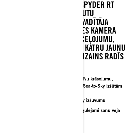
LUKSUSA STILĀ. CAN-AM SPYDER RT
SEA-TO-SKY ADAPTĪVĀS PUTU
SĒDVIETAS, REGULĒJAMĀ VADĪTĀJA
ATZVELTNE UN AIZMUGURES KAMERA
NODROŠINA IZCILI ĒRTU CEĻOJUMU,
ĻAUJOT PILNĪBĀ IZBAUDĪT KATRU JAUNU
SKATU. TĀ IESPAIDĪGAIS DIZAINS RADĪS
PALIEKOŠU IESPAIDU.
Unikāls, stilīgs komplekts ar ekskluzīvu krāsojumu,
moderniem apdares elementiem un Sea-to-Sky izšūtām
sēdvietām un emblēmām
Adaptīvā putu sēdvieta ar Sea-to-Sky izšuvumu
Regulējama vadītāja atzveltne un regulējami sānu vēja
deflektori
Aizmugures kamera