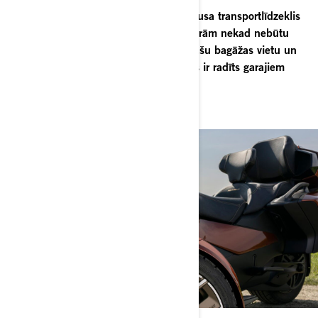
Can-Am Spyder RT ir īpaši stabils luksusa transportlīdzeklis
tiem, kas vēlas apmeklēt vietas, par kurām nekad nebūtu
iedomājušies. Ar sēdvietām diviem, plašu bagāžas vietu un
visām iespējām, ko vari iedomāties, tas ir radīts garajiem
braucieniem.