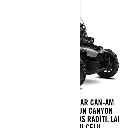
PIEDZĪVOJUMS SĀKAS AR CAN-AM
CANYON, CANYON XT UN CANYON
REDROCK MODEĻIEM, KAS RADĪTI, LAI
IEKAROTU JEBKURU CEĻU.