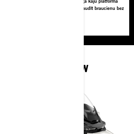
atbalsts, mīkstais sēdeklis, iespaidīgā kāju platforma
un ērtais elektriskais vējstikls ļauj baudīt braucienu bez
kompromisiem.
IZPĒTI SPYDER RT
KOMPLEKTĀCIJAS UN
SPECIFIKĀCIJAS