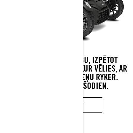
ATKLĀJ GALĪGO BRĪVĪBU, IZPĒTOT
JAUNUS CEĻUS JEBKUR, KUR VĒLIES, AR
VIEGLI VADĀMO 3‑RITEŅU RYKER.
PIELĀGO SAVU JAU ŠODIEN.
UZZINĀT VAIRĀK