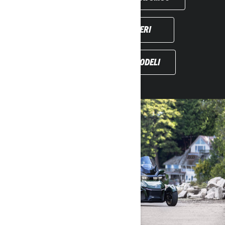
SAZINĀTIES AR DĪLERI
IEPRIEKŠĒJĀ GADA MODELI