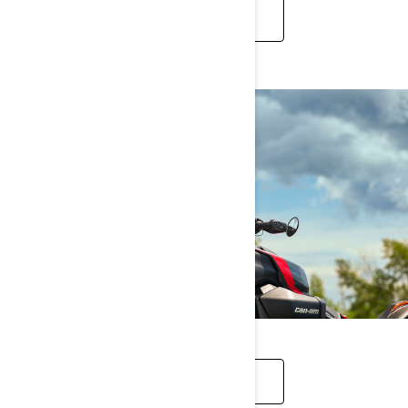
REZERVES DAĻAS UN APKOPE
ĶIVERES UN AIZSARDZĪBA