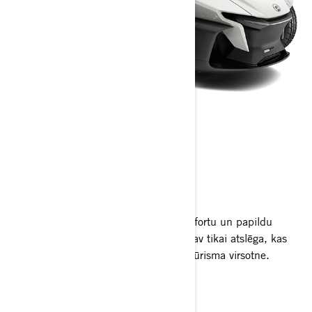
SPYDER RT
2026
Ar modernu izskatu, paaugstinātu komfortu un papildu
glabāšanas vietu Can-Am Spyder RT nav tikai atslēga, kas
atver brīvību uz ceļa — tas ir luksusa tūrisma virsotne.
Saņemt piedāvājumu
Sazinaties ar dileri