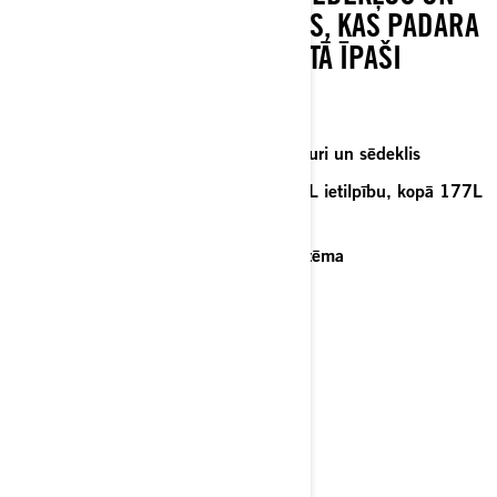
DAUDZAS CITAS FUNKCIJAS, KAS PADARA
GAROS BRAUCIENUS DIVATĀ ĪPAŠI
PATĪKAMUS.
Vadītāja un pasažiera apsildāmi rokturi un sēdeklis
Augšējais bagāžas nodalījums ar 22L ietilpību, kopā 177L
glabāšanas vietas
Premium BRP Audio 6 skaļruņu sistēma
Raksturīgā LED gaisma
Tehniska specifikācija
Konfigurators
Saņemt piedāvājumu
Sazināties ar dīleri.