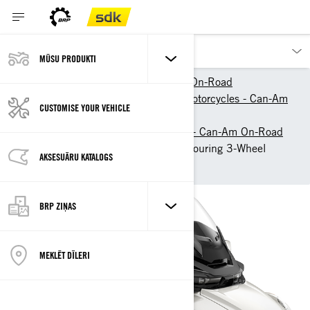
MŪSU PRODUKTI
Our products
Can-Am On-Road
2026 3-Wheel & Electric Motorcycles - Can-Am
CUSTOMISE YOUR VEHICLE
On-Road
2026 3-Wheel motorcycles - Can-Am On-Road
2026 Can-Am Spyder RT: Touring 3-Wheel
AKSESUĀRU KATALOGS
Motorcycle
BRP ZIŅAS
MEKLĒT DĪLERI