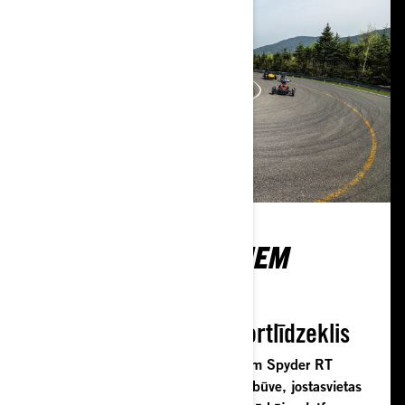
KOMFORTS GARAJIEM
BRAUCIENIEM
Ideāls tūrisma transportlīdzeklis
Vienmēr tiecies pēc vairāk ar Can-Am Spyder RT
komfortu un ergonomiku. Tā ērtā uzbūve, jostasvietas