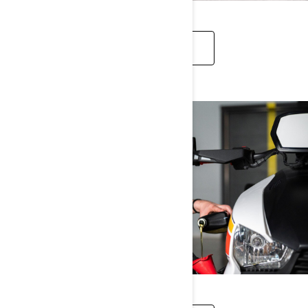
SPYDER RT AKSESUĀRI