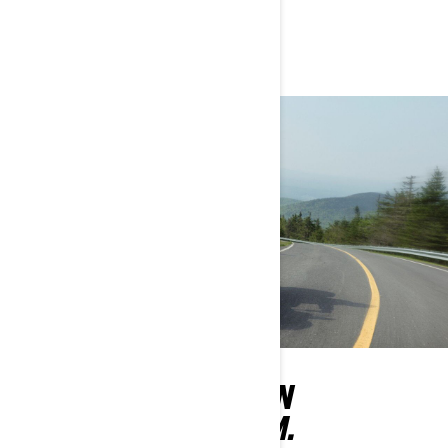
Pieteikties braucienam
Konfigurators
RADĪTS LĪKUMIEM UN
DROSMĪGIEM CEĻIEM.