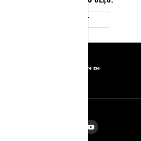
UZZINĀT VAIRĀK
RESURSI
Par mums
Preses relīzes
Sazināties ar mums
ROTAX
SEKOJIET MUMS