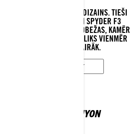
DROSMĪGS, MUSKUĻOTS DIZAINS. TIEŠI
PAR TO TAS IR. CAN-AM SPYDER F3
PĀRSPĒS VEIKTSPĒJAS ROBEŽAS, KAMĒR
ATBRĪVOTĀ SĒDPOZĪCIJA LIKS VIENMĒR
TIEKTIES PĒC VAIRĀK.
UZZINĀT VAIRĀK
CAN-AM CANYON
2026