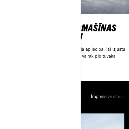
BRAUCAMS AR AUTOMAŠĪNAS
VADĪTĀJA APLIECĪBU
Tev nav nepieciešama motocikla vadītāja apliecība, lai izjustu
komfortu ar Can-Am Spyder RT. Uzzini vairāk pie tuvākā
dīlera.
Touring
Display & Apple CarPlay
Impressive storage