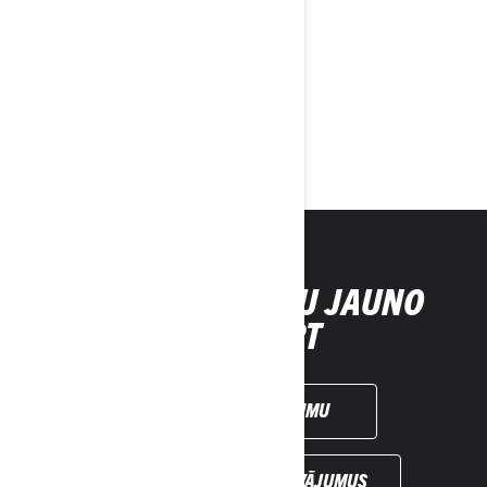
Ekskluzīvs transportlīdzekļa pārsegs
Tehniska specifikācija
Konfigurators
Saņemt piedāvājumu
Sazināties ar dīleri.
IEGĀDĀJIES SAVU JAUNO
SPYDER RT
SAŅEMT PIEDĀVĀJUMU
SKATĪT VIETĒJOS PIEDĀVĀJUMUS