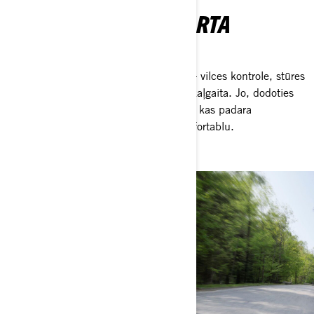
LUKSUSS IR STANDARTA
APRĪKOJUMĀ
Iegūsti visas funkcijas, kas tev patīk — vilces kontrole, stūres
pastiprinātājs, kruīza kontrole un atpakaļgaita. Jo, dodoties
garā ceļojumā, tu vēlies ikvienu ērtību, kas padara
piedzīvojumu gan aizraujošu, gan komfortablu.