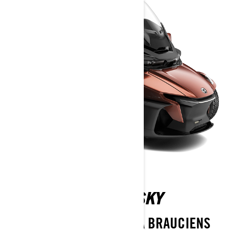
SPYDER RT SEA-TO-SKY
VISLIELISKĀKAIS TŪRISMA BRAUCIENS