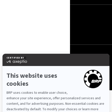
Latvija (latviešu)
© BRP 2003-2026
Privātuma politika
Piejamība
Sīkdatņu politika
Juridisks paziņojums
Vietnes karte