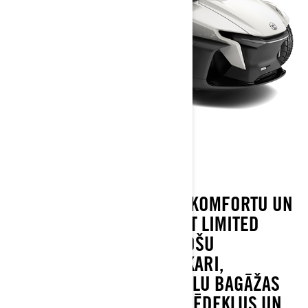
SPYDER RT LIMITED
IZBAUDI NEPĀRSPĒJAMU KOMFORTU UN
STILU. CAN-AM SPYDER RT LIMITED
PIEDĀVĀ PAŠLĪDZSVAROJOŠU
AIZMUGURĒJO GAISA PIEKARI,
PASAŽIERA ATZVELTNI, LIELU BAGĀŽAS
IETILPĪBU, APSILDĀMUS SĒDEKĻUS UN