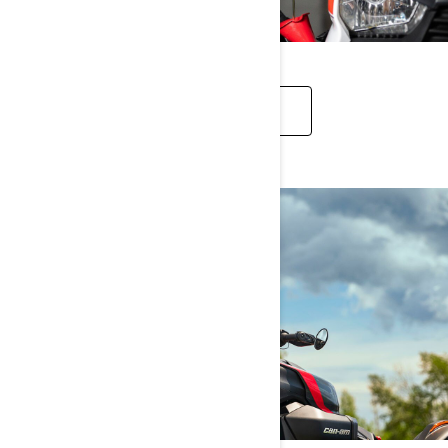
REZERVES DAĻAS UN APKOPE