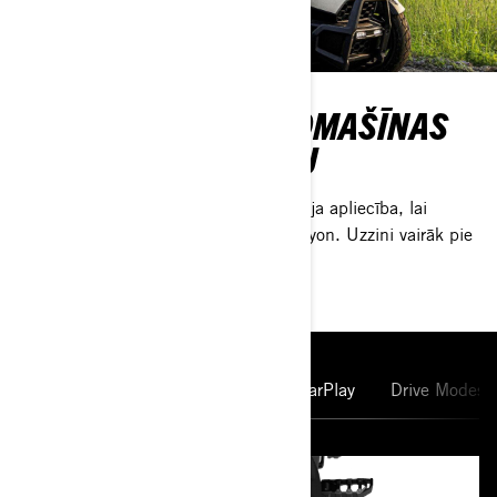
BRAUCAMS AR AUTOMAŠĪNAS
VADĪTĀJA APLIECĪBU
Tev nav nepieciešama motocikla vadītāja apliecība, lai
izdzīvotu piedzīvojumu ar Can-Am Canyon. Uzzini vairāk pie
tuvākā dīlera.
LinQ System
Display & Apple CarPlay
Drive Modes