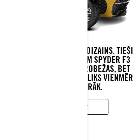
DROSMĪGS, MUSKUĻOTS DIZAINS. TIEŠI
PAR TO IR RUNA. CAN-AM SPYDER F3
PĀRSPĒJ VEIKTSPĒJAS ROBEŽAS, BET
ATBRĪVOTĀ SĒDPOZĪCIJA LIKS VIENMĒR
MEKLĒT VĒL VAIRĀK.
UZZINĀT VAIRĀK