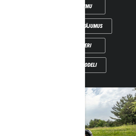
SAŅEMT PIEDĀVĀJUMU
SKATĪT VIETĒJOS PIEDĀVĀJUMUS
SAZINĀTIES AR DĪLERI
IEPRIEKŠĒJĀ GADA MODELI