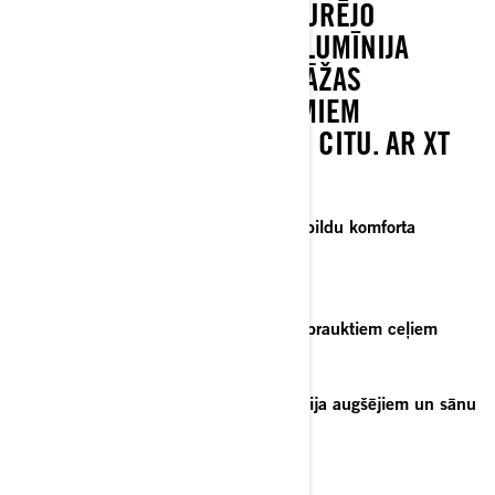
PAŠIZLĪDZINOŠU AIZMUGURĒJO
PIEKARI, NOŅEMAMIEM ALUMĪNIJA
AUGŠĒJIEM UN SĀNU BAGĀŽAS
NODALĪJUMIEM, APSILDĀMIEM
ROKTURIEM UN DAUDZ KO CITU. AR XT
TU ESI GATAVS JEBKAM!
Piedzīvojumiem gatavs tricikls ar papildu komforta
funkcijām
Pašizlīdzinoša aizmugurējā piekare
Uzlabota tricikla aizsardzība mazāk brauktiem ceļiem
Komforts un ērtības diviem
Palielināta kravas ietilpība ar alumīnija augšējiem un sānu
bagāžas nodalījumiem
Tehniska specifikācija