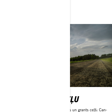
Pieteikties braucienam
Konfigurators
IEKARO JEBKURU CEĻU
Nelīdzens, zemes, asfaltēts, neasfaltēts un grants ceļš: Can-