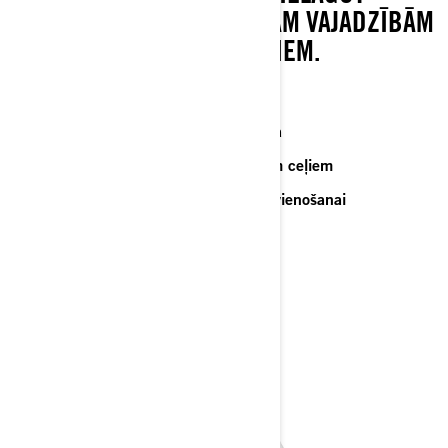
TRANSPORTLĪDZEKLI SAVĀM VAJADZĪBĀM
— IDEĀLI SOLO BRAUCĒJIEM.
Piedzīvojumiem gatavs tricikls
Iespaidīga stabilitāte uz jebkura ceļa
Tricikla aizsardzība mazāk brauktiem ceļiem
LinQ integrācija ērtai aksesuāru pievienošanai
Ideāli piemērots solo braucējam
Tehniska specifikācija
Konfigurators
Saņemt piedāvājumu
Sazināties ar dīleri.