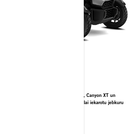
CANYON
2026
Piedzīvojums sākas ar Can-Am Canyon, Canyon XT un
Canyon Redrock modeļiem, kas radīti, lai iekarotu jebkuru
ceļu.
Saņemt piedāvājumu
Sazinaties ar dileri