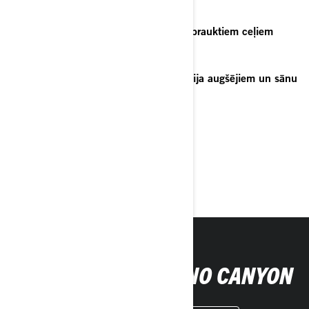
Pašizlīdzinoša aizmugurējā piekare
Uzlabota tricikla aizsardzība mazāk brauktiem ceļiem
Komforts un ērtības diviem
Palielināta kravas ietilpība ar alumīnija augšējiem un sānu
bagāžas nodalījumiem
Tehniska specifikācija
Konfigurators
Saņemt piedāvājumu
Sazināties ar dīleri.
NOPĒRC SAVU JAUNO CANYON