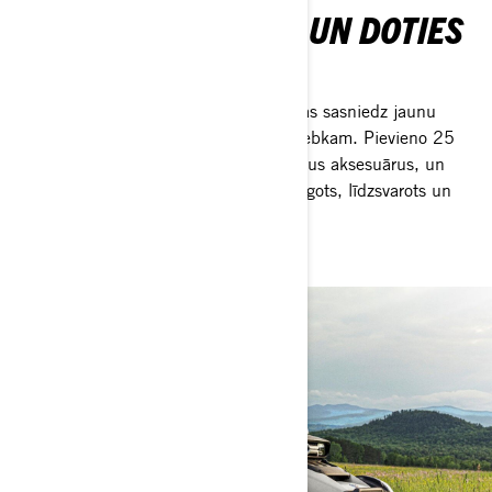
LAIKS SAKRAVĀTIES UN DOTIES
CEĻĀ
Ar 21 LinQ stiprinājumu kravas iespējas sasniedz jaunu
līmeni: kravā lielu, kravā gudri, kravā jebkam. Pievieno 25
jaunus, īpaši Can-Am Canyon paredzētus aksesuārus, un
katrs brauciens kļūst vēl precīzāk pielāgots, līdzsvarots un
bezrūpīgs.