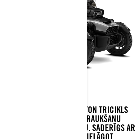
CANYON
IZTURĪGAIS CAN-AM CANYON TRICIKLS
PADARA PIEDZĪVOJUMU BRAUKŠANU
PIEEJAMU UN AIZRAUJOŠU. SADERĪGS AR
LINQ SISTĒMU, TAS ĻAUJ PIELĀGOT