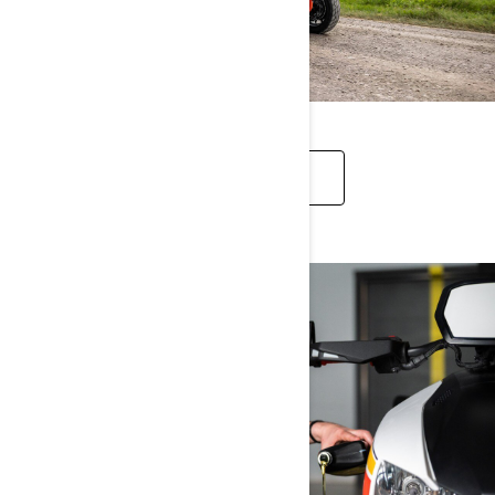
CANYON AKSESUĀRI