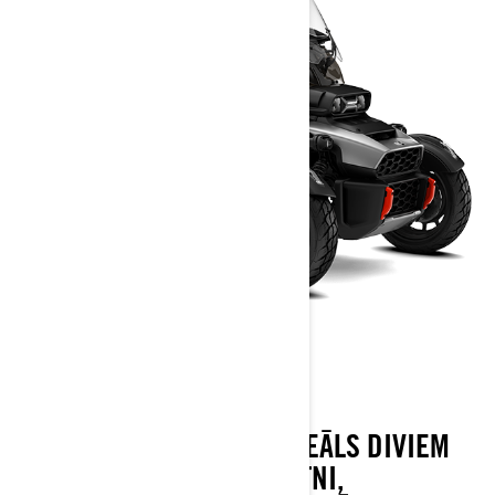
CANYON XT
CAN-AM CANYON XT IR IDEĀLS DIVIEM
— AR PASAŽIERA ATZVELTNI,