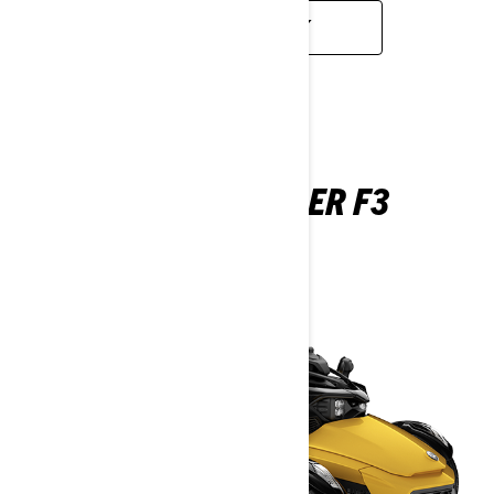
UZZINĀT VAIRĀK
CAN-AM SPYDER F3
2026