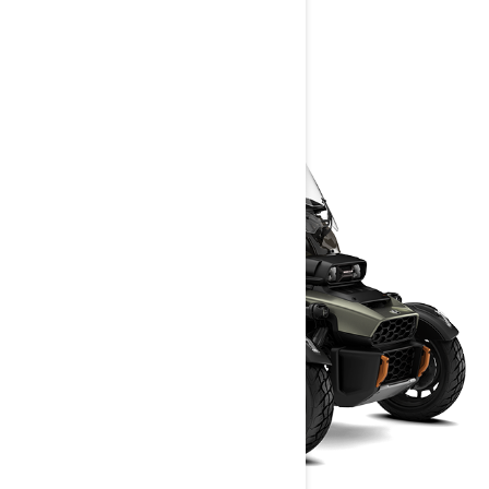
Konfigurators
Saņemt piedāvājumu
Sazināties ar dīleri.