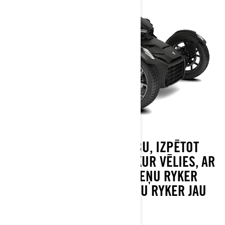
ATKLĀJ GALĪGO BRĪVĪBU, IZPĒTOT
JAUNUS CEĻUS JEBKUR, KUR VĒLIES, AR
VIEGLI VADĀMO 3‑RITEŅU RYKER
TRICIKLU. PIELĀGO SAVU RYKER JAU
ŠODIEN..