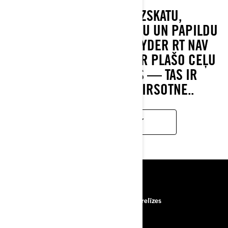
AR MŪSDIENĪGU IZSKATU,
PAAUGSTINĀTU KOMFORTU UN PAPILDU
GLABĀTUVI CAN-AM SPYDER RT NAV
TIKAI ATSLĒGA, KAS ATVER PLAŠO CEĻU
PIEDĀVĀTĀS IESPĒJAS — TAS IR
LUKSUSA TŪRISMA VIRSOTNE..
UZZINĀT VAIRĀK
RESURSI
Par mums
Preses relīzes
Sazināties ar mums
ROTAX