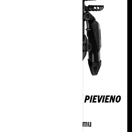
LINQ — VIENKĀRŠI PIEVIENO
UN IZBAUDI CEĻU.
Nomaini savu aprīkojumu