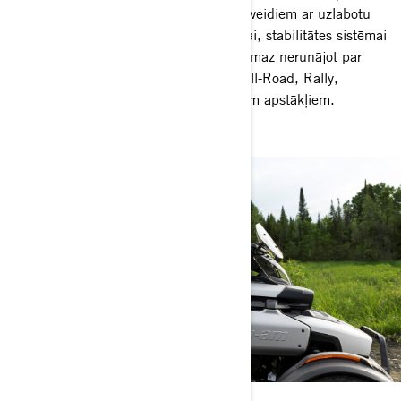
Am Canyon ļauj braukt pa visiem ceļu veidiem ar uzlabotu
stabilitāti, pateicoties augstajai klīrensai, stabilitātes sistēmai
un piedzīvojumiem radītai piekarei. Nemaz nerunājot par
četriem braukšanas režīmiem (Sport, All-Road, Rally,
Normal), kas pielāgo dzinēju konkrētiem apstākļiem.