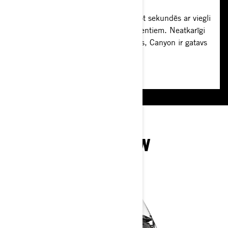
sekundēs
Plašu aksesuāru klāstu vari pievienot sekundēs ar viegli
lietojamo LinQ sistēmu bez instrumentiem. Neatkarīgi
no tā, vai priekšā ir asfalts vai grants, Canyon ir gatavs
pielāgoties.
IZPĒTI CANYON
KOMPLEKTĀCIJAS UN
SPECIFIKĀCIJAS