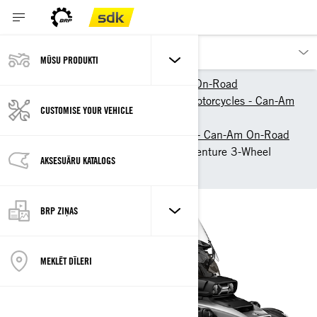
MŪSU PRODUKTI
Our products
Can-Am On-Road
2026 3-Wheel & Electric Motorcycles - Can-Am
CUSTOMISE YOUR VEHICLE
On-Road
2026 3-Wheel motorcycles - Can-Am On-Road
2026 Can-Am Canyon: Adventure 3-Wheel
AKSESUĀRU KATALOGS
Motorcycle
BRP ZIŅAS
MEKLĒT DĪLERI