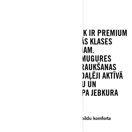
CANYON REDROCK
CAN-AM CANYON REDROCK IR PREMIUM
KOMPLEKTĀCIJA AUGSTĀKĀS KLASES
PIEDZĪVOJUMU BRAUCIENAM.
EKSKLUZĪVS DIZAINS, AIZMUGURES
KAMERA, PIELĀGOJAMS BRAUKŠANAS
REŽĪMS UN SMART-SHOX DAĻĒJI AKTĪVĀ
PIEKARE NODROŠINA ĒRTU UN
AIZRAUJOŠU BRAUCIENU PA JEBKURA
VEIDA CEĻIEM.
Piedzīvojumiem gatavs tricikls ar papildu komforta
funkcijām