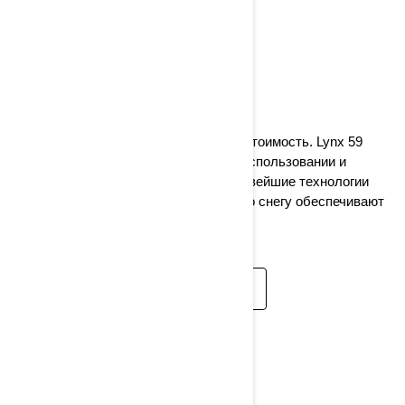
59 RANGER
2024
Отличные характеристики, отличная стоимость. Lynx 59
Ranger с широкой гусеницей прост в использовании и
доставляет удовольствие от езды. Новейшие технологии
двигателя и отличная проходимость по снегу обеспечивают
универсальность.
ПОДРОБНЕЕ