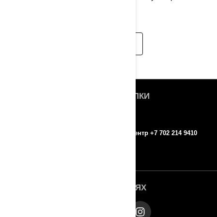
Lynx Commander.
ПОДРОБНЕЕ
БЫСТРЫЕ ССЫЛКИ
О нас
ROTAX
Контакты
Колл-центр +7 702 214 9410
Пресс-релизы
МЫ В СОЦ. СЕТЯХ