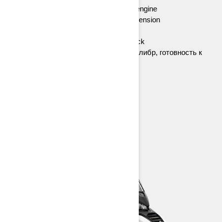
Двигатель Rotax® 900 ACE™ Turbo engine
Задняя подвеска EasyRide rear suspension
Амортизаторы KYB 36 shocks
32-мм дорожка Ice Cobra studded track
Подогрев сиденья, сцепление 7.2-калибр, готовность к
аксессуарам Alpine
> Технические характеристики
> Настройте под себя
> Найти дилера
> Запросить цену/Тест-драйв