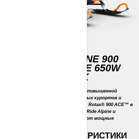
69 RANGER ALPINE 900
ACE TURBO DELE 650W
STUDDED TRACK
Готовый к эксплуатации снегоход повышенной
грузоподъемности для горнолыжных курортов и
других нужд. Мощность двигателя Rotax® 900 ACE™ в
сочетании с задней подвеской EasyRide Alpine и
удивительное оснащение дополняют мощные
характеристики.
ГЛАВНЫЕ ХАРАКТЕРИСТИКИ