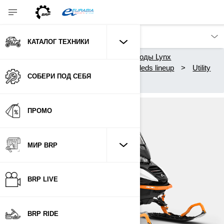
КАТАЛОГ ТЕХНИКИ
Каталог техники
Снегоходы Lynx
2026 Lynx snowmobiles and sleds lineup
Utility
СОБЕРИ ПОД СЕБЯ
69 Ranger
ПРОМО
МИР BRP
BRP LIVE
BRP RIDE