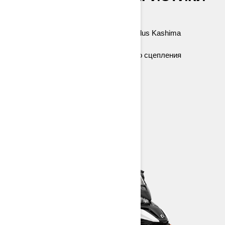
Двигатель Rotax® 900 ACE™ Turbo
Задняя подвеска EasyRide
Амортизаторы KYB 36 или KYB 36 Plus Kashima
38-мм дорожка Cobra
Модульное сиденье 1+1, устройство сцепления
> Технические характеристики
> Настройте под себя
> Найти дилера
> Запросить цену/Тест-драйв