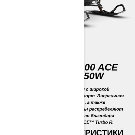
69 RANGER
SNOWCRUISER 900 ACE
TURBO R DELE 650W
Роскошно оборудованный снегоход с широкой
гусеницей. Экстравагантный комфорт. Энергичная
работа задней подвески EasyRide-A, а также
высокоэффектвные амортизаторы распределяют
нагрузку. Удовольствие удваивается благодаря
мощному 4-тактному Rotax® 900 ACE™ Turbo R.
ГЛАВНЫЕ ХАРАКТЕРИСТИКИ