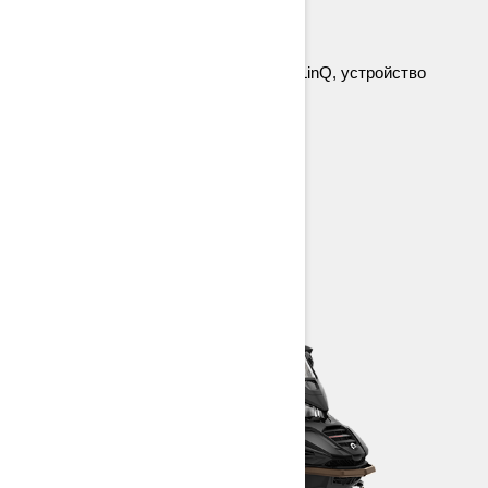
Задняя подвеска EasyRide
Амортизаторы KYB 36
38-мм дорожка Cobra
Модульное сиденье 1+1, 70 л бокс LinQ, устройство
сцепления
> Технические характеристики
> Настройте под себя
> Найти дилера
> Запросить цену/Тест-драйв