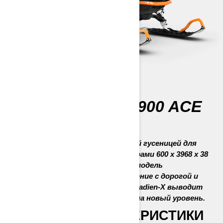
69 RANGER STD 900 ACE
DELE 650W
Универсальный снегоход с широкой гусеницей для
выполнения сложных задач. Размерами 600 x 3968 x 38
мм и задней подвеской EasyRide-A модель
обеспечивает превосходное сцепление с дорогой и
качество перевозки груза. Шасси Radien-X выводит
характеристики и комфорт езды на новый уровень.
ГЛАВНЫЕ ХАРАКТЕРИСТИКИ