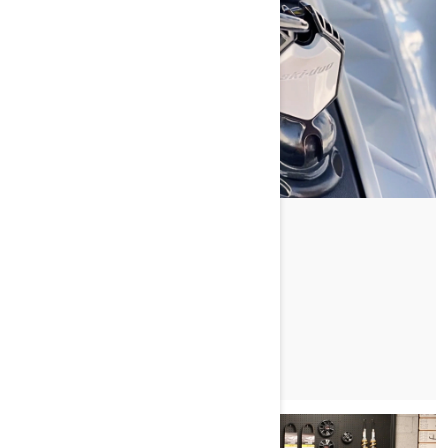
Od Dave Norona
ŠTO JE KLJUČ UČENJA?