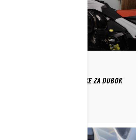
Od Ski-Doo Team
KAKO ODRŽAVATI VAŠE SANJKE ZA DUBOK
SNIJEG TIJEKOM SEZONE?