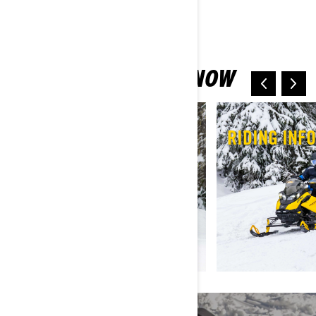
EVERYTHING NEW
OWNERS NEED TO KNOW
MY FIRST RIDE
RIDING INF