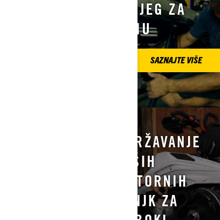
ZA
SNIJEG ZA
OPERATERA?
ZIMU
SAZNAJTE VIŠE
SAZNAJTE VIŠE
PRIPREMITE
ODRŽAVANJE
SVOJE
VAŠIH
MOTORNE
MOTORNIH
SANJKE ZA
SANJK ZA