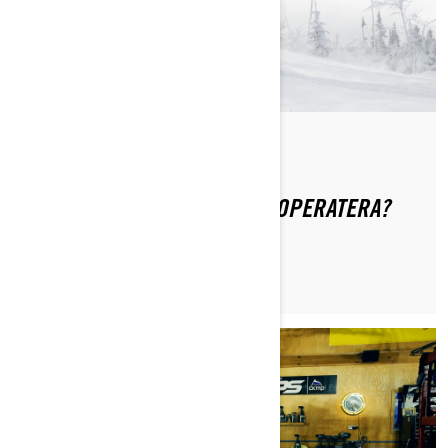
Od Ski-Doo Team
GDJE MOGU NAĆI VODIČ ZA OPERATERA?