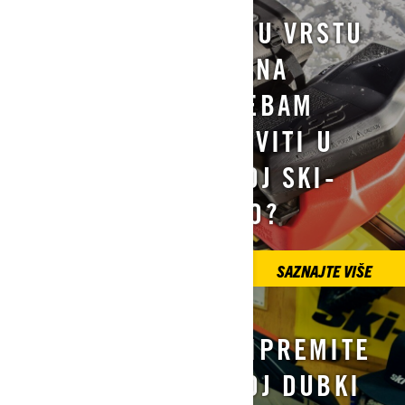
ŠTO JE KLJUČ
KOJU VRSTU
UČENJA?
PLINA
TREBAM
SAZNAJTE VIŠE
STAVITI U
SVOJ SKI-
DOO?
SAZNAJTE VIŠE
GDJE MOGU
PRIPREMITE
NAĆI VODIČ
SVOJ DUBKI