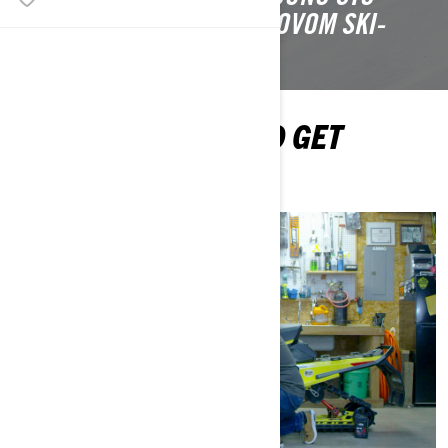
TREBATE ZNATI O SVOM NOVOM SKI-
DOOU.
WATCH, LEARN AND GET
READY