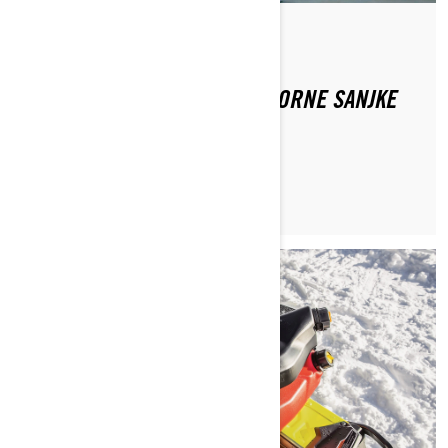
Od Ski-Doo Team
KAKO ODRŽAVATI SVOJE MOTORNE SANJKE
TRAIL?