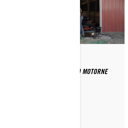
Od Ski-Doo Team
KAKO SKUPITI MOJE SKI-DOO MOTORNE
SANJKE ZA LJETO?
PROČITAJTE ČLANAK