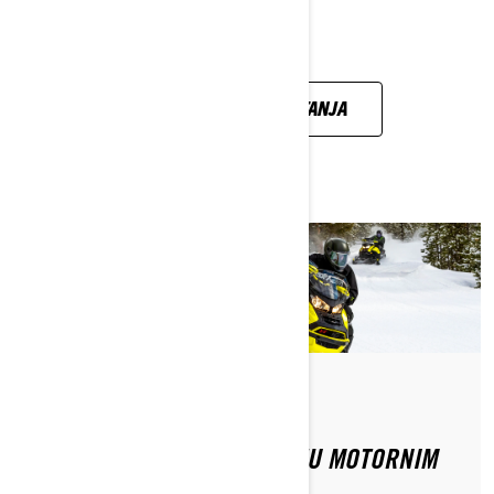
POGLEDAJTE SVA PITANJA
Od Ski-Doo Team
TREBA LI LICENCA ZA VOŽNJU MOTORNIM
SANJKAMA?