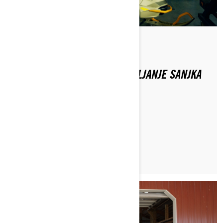
Od Ski-Doo Team
SKI-DOO SAVJETI ZA POSTAVLJANJE SANJKA
ZA DEEP SNOW
PROČITAJTE ČLANAK