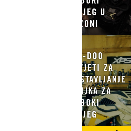
STAZE PO
DUBOKI
SNIJEGU
SNIJEG U
SEZONI
SAZNAJTE VIŠE
SAZNAJTE VIŠE
ODRŽAVANJE
SKI-DOO
VAŠIH
SAVJETI ZA
MOTORNIH
POSTAVLJANJE
SANJK ZA
SANJKA ZA
STAZE U
DUBOKI
SEZONI
SNIJEG