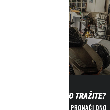
SKLADIŠTENJE I
TRANSPORT
NE MOŽETE NAĆI ŠTO TRAŽITE?
AKO JOŠ UVEK NE MOŽETE PRONAĆI ONO