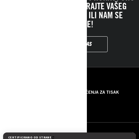
ŠTO TRAŽITE, KONTAKTIRAJTE VAŠEG
LOKALNOG PRODAVCA ILI NAM SE
OBATITE OVDE!
KONTAKTIRAJTE NAS
RESURSI
O NAMA
PRIOPĆENJA ZA TISAK
KONTAKTIRAJTE NAS
ROTAX
PRATITE NAS