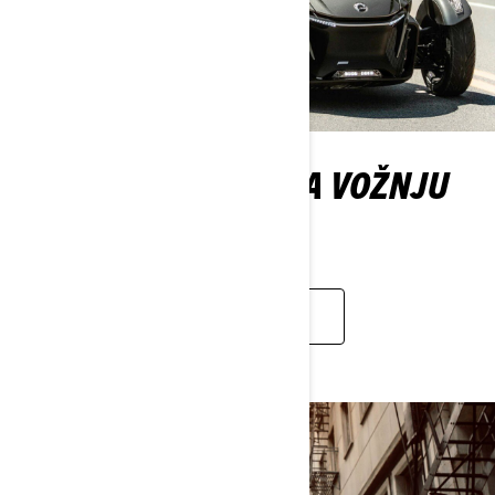
TREBA LI LICENCA ZA VOŽNJU
CAN-AM TRICIKLA?
SAZNAJTE VIŠE