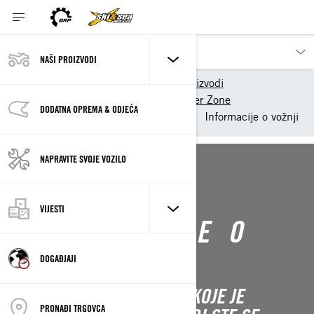
NAŠI PROIZVODI
BRP Hrvatska
Naši proizvodi
Can-Am On-Road
Owner Zone
DODATNA OPREMA & ODJEĆA
Tricikel Can-am On-road
Informacije o vožnji
NAPRAVITE SVOJE VOZILO
Nazad na Počnite
VIJESTI
INFORMACIJE O
VOŽNJI
DOGAĐJAJI
SVE BITNE INFORMACIJE KOJE JE
PRONAĐI TRGOVCA