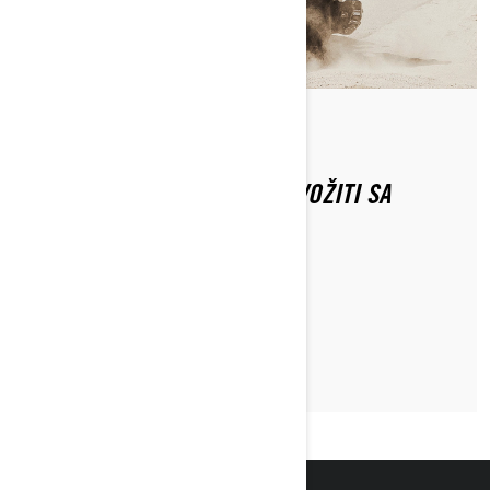
Od Can-Am On-Road
KAKO SE MOŽETE SIGURNO VOŽITI SA
PUTNIKOM NA TRICIKLU?
PROČITAJTE ČLANAK