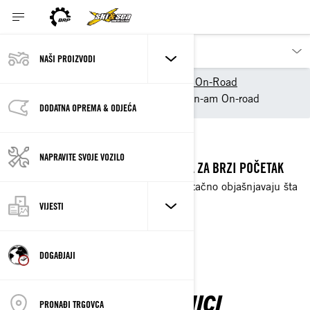
NAŠI PROIZVODI
Naši proizvodi
Can-Am On-Road
Owner Zone
Tricikel Can-am On-road
DODATNA OPREMA & ODJEĆA
BRZI POKRETAČI
NAPRAVITE SVOJE VOZILO
ZAPOČNITE S NAŠIM VIDEO-ZAPISIMA ZA BRZI POČETAK
Kratki saveti naših profesionalaca koji tačno objašnjavaju šta
trebate znati pre nego što krenete.
VIJESTI
GLEDAJTE SAD
DOGAĐJAJI
SVE ŠTO NOVI VLASNICI
PRONAĐI TRGOVCA