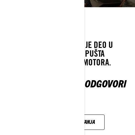
POZNATI ŽARGON
GAS
KAO U "PUNOM GASU", TO JE DEO U
VAŠEM CAN-AM-U KOJI DOPUŠTA
PROTOK GORIVA I SNAGE MOTORA.
SVA VAŠA PITANJA I ODGOVORI
POGLEDAJTE SVA PITANJA