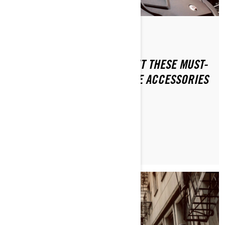
Od 3-wheel Khalil
NEVER LEAVE HOME WITHOUT THESE MUST-
HAVE 3-WHEEL MOTORCYCLE ACCESSORIES
PROČITAJTE ČLANAK