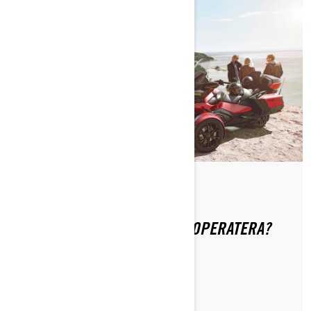
Od Can-Am On-Road
GDJE MOGU NAĆI VODIČ ZA OPERATERA?
PROČITAJTE ČLANAK