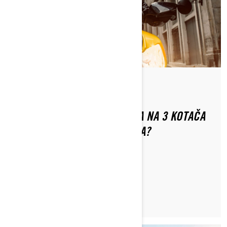
Od Can-Am On-Road
JE LI VOŽNJA CAN-AM VOZILA NA 3 KOTAČA
ISTO KAO VOŽNJA MOTOCIKLA?
PROČITAJTE ČLANAK