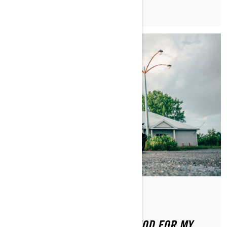
Od Brittany Morrow
WHAT IS THE BREAK IN PERIOD FOR MY