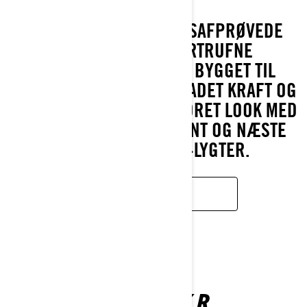
OPLEV MAVERICKS LØBSAFPRØVEDE
YDEEVNE OG UOVERTRUFNE
HOLDBARHED. DEN ER BYGGET TIL
ADRENALIN MED TURBOLADET KRAFT OG
KAN PRALE AF ET FORBEDRET LOOK MED
EN MODERNISERET FRONT OG NÆSTE
GENERATIONS LED-LYGTER.
LÆR MERE
MAVERICK R