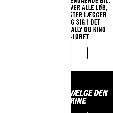
MEST AVANCEREDE TERRÆNGÅENDE BIL,
BYGGET TIL AT HERSKE OVER ALLE LØB,
OG DEN REGERENDE MESTER LÆGGER
KONKURRENTERNE BAG SIG I DET
LEGENDARISKE DAKAR RALLY OG KING
OF THE HAMMERS-LØBET.
LÆR MERE
VÆRKTØJER TIL AT VÆLGE DEN
RIGTIGE MASKINE