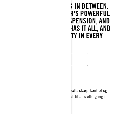
WORK. PLAY. EVERYTHING IN BETWEEN.
THE CAN-AM COMMANDER'S POWERFUL
ENGINE, HEAVY-DUTY SUSPENSION, AND
LARGE CARGO CAPACITY HAS IT ALL, AND
DOES IT ALL. IT'S MIGHTY IN EVERY
SENSE.
LEARN MORE
SPORT
Slip seriøs offroad-energi løs. Med rå kraft, skarp kontrol og
en vild attitude er vores sport SSV skabt til at sætte gang i
dine vildeste køreture.