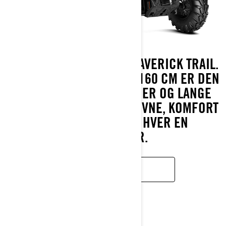
UDFORSK VIDERE MED MAVERICK TRAIL.
MED EN BREDDE PÅ KUN 160 CM ER DEN
BYGGET TIL SNÆVRE STIER OG LANGE
TURE, MED CAN-AM-YDEEVNE, KOMFORT
OG PÅLIDELIGHED I HVER EN
CENTIMETER.
LÆR MERE