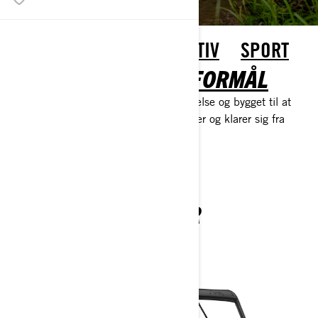
UTILITY-FRITID
REKREATIV
SPORT
BRUGS- OG FRITIDSFORMÅL
Hårdtarbejdende, minimal vedligeholdelse og bygget til at
holde. Vores SSV transporterer, bugserer og klarer sig fra
daggry til skumring uden at sinke dig.
TRAXTER
2026