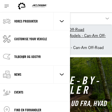
VORES PRODUKTER
Our products
Can-Am Off-Road
2026 ATV & Side-By-Side Models - Can-Am Off-
CUSTOMISE YOUR VEHICLE
Road
Side-by-Side Vehicles (SSV) - Can-Am Off-Road
TILBEHØR OG UDSTYR
NEWS
CAN-AM SIDE-BY-
SIDE MODELLER
EVENTS
UDFORSK SXS-MODELLER UD FRA, HVAD
DE ER BYGGET TIL.
FIND EN FORHANDLER