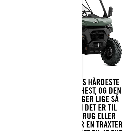
TRAXTEREN ER CAN-AMS HÅRDESTE
SIDE-BY-SIDE ARBEJDSHEST, OG DEN
VED, HVORDAN MAN LEGER LIGE SÅ
HÅRDT! SÅ UANSET OM DET ER TIL
ARBEJDE, JAGT, LANDBRUG ELLER
ALMINDELIG LEG, ER DER EN TRAXTER