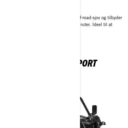
REKREATIV
Rekreative SSV'er er designet til ren off-road-sjov og tilbyder
komfort, alsidighed og selvtillid på alle ruter. Ideel til at
udforske med lethed.
MAVERICK SPORT
2026