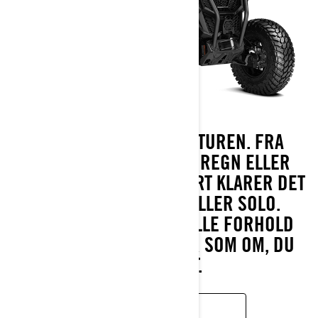
TAG RATTET. DOMINER TUREN. FRA
VILDMARK TIL KLITTER, REGN ELLER
SOLSKIN, MAVERICK SPORT KLARER DET
HELE, FULDT LASTET ELLER SOLO.
BYGGET TIL AT KNUSE ALLE FORHOLD
UDEN KOMPROMIS. KØR SOM OM, DU
MENER DET.
LÆR MERE