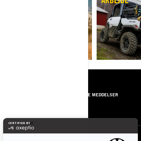
SAND OG KLITTER
ARBEJDE
KILDER
OM BRP
PRESSE MEDDELSER
KONTAKT OS
ROTAX
FØLG OS