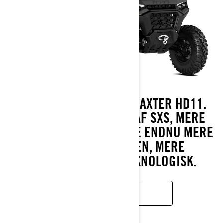
OPLEV 2026 CAN-AM TRAXTER HD11.
DEN NYE GENERATION AF SXS, MERE
KRAFTFULD FOR AT VÆRE ENDNU MERE
EFFEKTIV PÅ GÅRDEN, MERE
KOMFORTABEL OG TEKNOLOGISK.
LÆR MERE