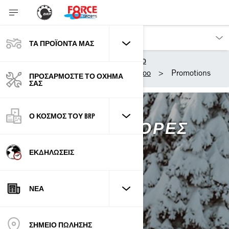
ΤΑ ΠΡΟΪΌΝΤΑ ΜΑΣ
Διανομέας BRP στην Κύπρο
Τα προϊόντα μας
Ski-Doo
Promotions
ΠΡΟΣΑΡΜΌΣΤΕ ΤΟ ΌΧΗΜΆ
ΣΑΣ
Ο ΚΌΣΜΟΣ ΤΟΥ BRP
SKI-DOO ΠΡΟΣΦΟΡΈΣ
ΕΚΔΗΛΏΣΕΙΣ
ΝΈΑ
ΣΗΜΕΙΟ ΠΩΛΗΣΗΣ