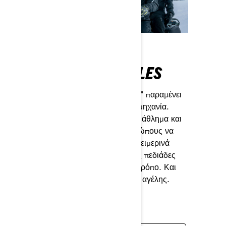
SKI-DOO
SNOWMOBILES
Το πρώτο μας "πρώτο" παραμένει
η αναφορά για τη βιομηχανία.
Δημιούργησε ένα νέο άθλημα και
επέτρεψε στους ανθρώπους να
έχουν πρόσβαση σε χειμερινά
βουνά και χιονισμένες πεδιάδες
με έναν εντελώς νέο τρόπο. Και
ακόμα ηγούμαστε της αγέλης.