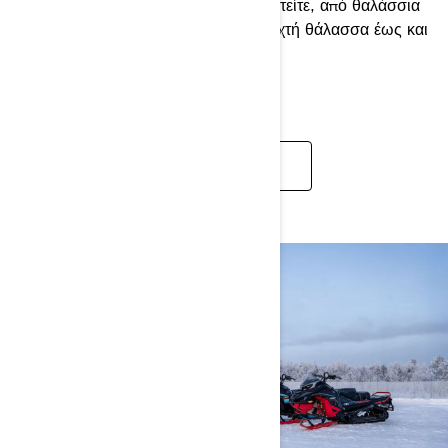
διασκέδασης που μπορείτε να φανταστείτε, από θαλάσσια
σπορ, ήπιες βόλτες, πικ-νικ στην ανοιχτή θάλασσα έως και
ταξίδι ψαρέματος.
ΑΝΑΚΑΛΎΨΤΕ ΤΑ SEA-DOO