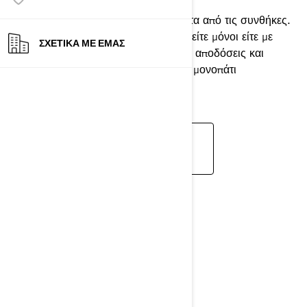
Ανεξάρτητα από το έδαφος, ανεξάρτητα από τις συνθήκες.
Είτε για διασκέδαση είτε για δουλειά, είτε μόνοι είτε με
ΣΧΕΤΙΚΆ ΜΕ ΕΜΆΣ
παρέα. Τα δημιουργήσαμε για υψηλές αποδόσεις και
εύκολο χειρισμό για να κάνουμε κάθε μονοπάτι
προσβάσιμο.
ΑΝΑΚΑΛΥΨΤΕ ΤΑ CAN-AM
OFF-ROAD