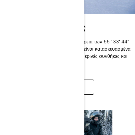
LYNX SNOWMOBILES
Κατασκευασμένα και δοκιμασμένα βόρεια των 66° 33′ 44″
N, τα σκανδιναβικά snowmobiles μας είναι κατασκευασμένα
για να αντέχουν στις πιο σκληρές χειμερινές συνθήκες και
τις πιο δύσκολες διαδρομές.
ΑΝΑΚΑΛΎΨΤΕ ΤΗ LYNX